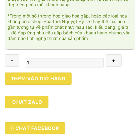
đẹp riêng của mỗi khách hàng
*Trong một số trường hợp giao hoa gấp, hoặc các loại hoa
không có ở shop-Hoa tươi Nguyệt Hỷ sẽ thay thế loại hoa
gần tương tự về phẩm chất như: màu sắc, kiểu dáng, giá trị
.. để đáp ứng nhu cầu cấp bách của khách hàng nhưng vẫn
đảm bảo tính nghệ thuật của sản phẩm
Chiếc
THÊM VÀO GIỎ HÀNG
lá
rơi
05
CHAT ZALO
số
lượng
CHAT FACEBOOK