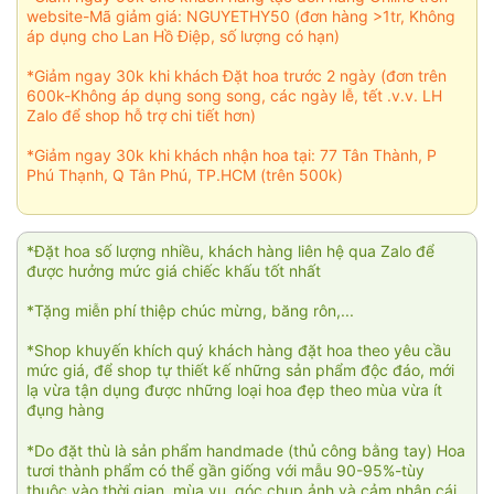
website-Mã giảm giá: NGUYETHY50 (đơn hàng >1tr, Không
áp dụng cho Lan Hồ Điệp, số lượng có hạn)
*Giảm ngay 30k khi khách Đặt hoa trước 2 ngày (đơn trên
600k-Không áp dụng song song, các ngày lễ, tết .v.v. LH
Zalo để shop hỗ trợ chi tiết hơn)
*Giảm ngay 30k khi khách nhận hoa tại: 77 Tân Thành, P
Phú Thạnh, Q Tân Phú, TP.HCM (trên 500k)
*Đặt hoa số lượng nhiều, khách hàng liên hệ qua Zalo để
được hưởng mức giá chiếc khấu tốt nhất
*Tặng miễn phí thiệp chúc mừng, băng rôn,...
*Shop khuyến khích quý khách hàng đặt hoa theo yêu cầu
mức giá, để shop tự thiết kế những sản phẩm độc đáo, mới
lạ vừa tận dụng được những loại hoa đẹp theo mùa vừa ít
đụng hàng
*Do đặt thù là sản phẩm handmade (thủ công bằng tay) Hoa
tươi thành phẩm có thể gần giống với mẫu 90-95%-tùy
thuộc vào thời gian, mùa vụ, góc chụp ảnh và cảm nhận cái