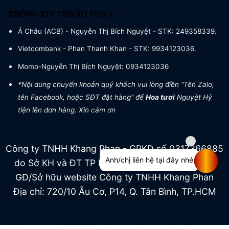
THÔNG TIN THANH TOÁN
Á Châu (ACB) - Nguyễn Thị Bích Nguyệt - STK: 249358339.
Vietcombank - Phan Thanh Khan - STK: 9934123036.
Momo-Nguyễn Thị Bích Nguyệt: 0934123036
*Nội dung chuyển khoản quý khách vui lòng điền "Tên Zalo,
tên Facebook, hoặc SĐT đặt hàng" để
Hoa tươi
Nguyệt Hỷ
tiện lên đơn hàng. Xin cảm ơn
Công ty TNHH Khang Phan - GPKD số 0317366885
Anh/chị liên hệ tại đây nhé
do Sở KH và ĐT TP HCM cấp ngày 04/07/2022
GĐ/Sở hữu website Công ty TNHH Khang Phan
Địa chỉ: 720/10 Âu Cơ, P14, Q. Tân Bình, TP.HCM