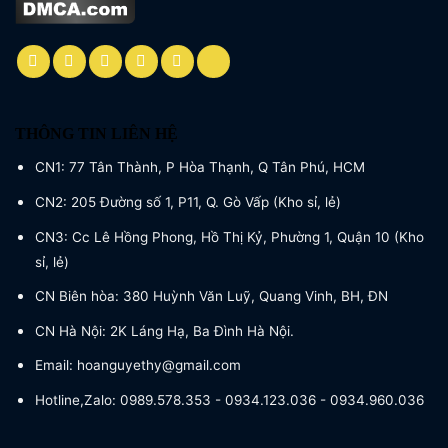
THÔNG TIN LIÊN HỆ
CN1: 77 Tân Thành, P Hòa Thạnh, Q Tân Phú, HCM
CN2: 205 Đường số 1, P11, Q. Gò Vấp (Kho sỉ, lẻ)
CN3: Cc Lê Hồng Phong, Hồ Thị Kỷ, Phường 1, Quận 10 (Kho
sỉ, lẻ)
CN Biên hòa: 380 Huỳnh Văn Luỹ, Quang Vinh, BH, ĐN
CN Hà Nội: 2K Láng Hạ, Ba Đình Hà Nội.
Email: hoanguyethy@gmail.com
Hotline,Zalo: 0989.578.353 - 0934.123.036 - 0934.960.036