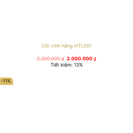
Cõi vĩnh hằng HTL001
Giá
Giá
2.300.000
2.000.000
₫
₫
gốc
hiện
Tiết kiệm: 13%
là:
tại
2.300.000 ₫.
là:
2.000.000 ₫.
-11%