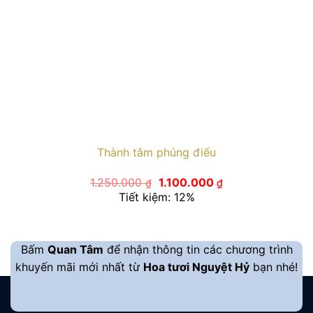
Thành tâm phúng điếu
Giá
Giá
1.250.000
1.100.000
₫
₫
gốc
hiện
Tiết kiệm: 12%
là:
tại
1.250.000 ₫.
là:
1.100.000 ₫.
Bấm
Quan Tâm
để nhận thông tin các chương trình
khuyến mãi mới nhất từ
Hoa tươi Nguyệt Hỷ
bạn nhé!