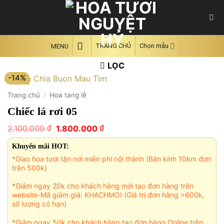
Skip
to
content
TRANG CHỦ
Chọn mẫu
MENU
LỌC
-14%
Trang chủ
/
Hoa tang lễ
Chiếc lá rơi 05
Giá
Giá
₫
₫
2.100.000
1.800.000
gốc
hiện
là:
tại
Khuyến mãi HOT:
2.100.000 ₫.
là:
*Giao hoa tươi tận nơi miễn phí nội thành (Bán kính 10km đơn
1.800.000 ₫.
trên 500k)
*Giảm ngay 20k cho khách hàng mới tạo đơn hàng trên
website-Mã giảm giá: KHACHMOI (Giá trị đơn hàng >600k,
số lượng có hạn)
*Giảm ngay 50k cho khách hàng tạo đơn hàng Online trên