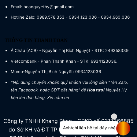
Email: hoanguyethy@gmail.com
Hotline,Zalo: 0989.578.353 - 0934.123.036 - 0934.960.036
THÔNG TIN THANH TOÁN
Á Châu (ACB) - Nguyễn Thị Bích Nguyệt - STK: 249358339.
Vietcombank - Phan Thanh Khan - STK: 9934123036.
Momo-Nguyễn Thị Bích Nguyệt: 0934123036
*Nội dung chuyển khoản quý khách vui lòng điền "Tên Zalo,
tên Facebook, hoặc SĐT đặt hàng" để
Hoa tươi
Nguyệt Hỷ
tiện lên đơn hàng. Xin cảm ơn
Công ty TNHH Khang Phan - GPKD số 0317366885
Anh/chị liên hệ tại đây nhé
do Sở KH và ĐT TP HCM cấp ngày 04/07/2022