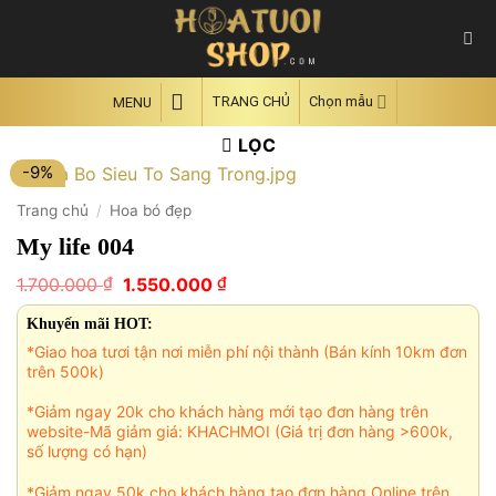
Skip
to
content
TRANG CHỦ
Chọn mẫu
MENU
LỌC
-9%
Trang chủ
/
Hoa bó đẹp
My life 004
Giá
Giá
₫
₫
1.700.000
1.550.000
gốc
hiện
là:
tại
Khuyến mãi HOT:
1.700.000 ₫.
là:
*Giao hoa tươi tận nơi miễn phí nội thành (Bán kính 10km đơn
1.550.000 ₫.
trên 500k)
*Giảm ngay 20k cho khách hàng mới tạo đơn hàng trên
website-Mã giảm giá: KHACHMOI (Giá trị đơn hàng >600k,
số lượng có hạn)
*Giảm ngay 50k cho khách hàng tạo đơn hàng Online trên