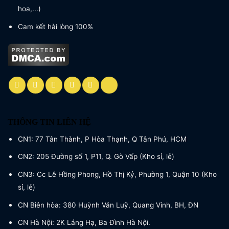
hoa,...)
Cam kết hài lòng 100%
THÔNG TIN LIÊN HỆ
CN1: 77 Tân Thành, P Hòa Thạnh, Q Tân Phú, HCM
CN2: 205 Đường số 1, P11, Q. Gò Vấp (Kho sỉ, lẻ)
CN3: Cc Lê Hồng Phong, Hồ Thị Kỷ, Phường 1, Quận 10 (Kho
sỉ, lẻ)
CN Biên hòa: 380 Huỳnh Văn Luỹ, Quang Vinh, BH, ĐN
CN Hà Nội: 2K Láng Hạ, Ba Đình Hà Nội.