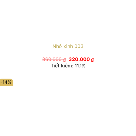
Nhỏ xinh 003
Giá
Giá
360.000
320.000
₫
₫
gốc
hiện
Tiết kiệm: 11.1%
là:
tại
360.000 ₫.
là:
320.000 ₫.
-14%