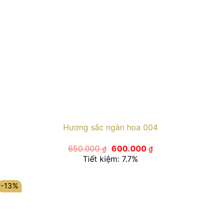
Hương sắc ngàn hoa 004
Giá
Giá
650.000
600.000
₫
₫
gốc
hiện
Tiết kiệm: 7.7%
là:
tại
650.000 ₫.
là:
600.000 ₫.
-13%