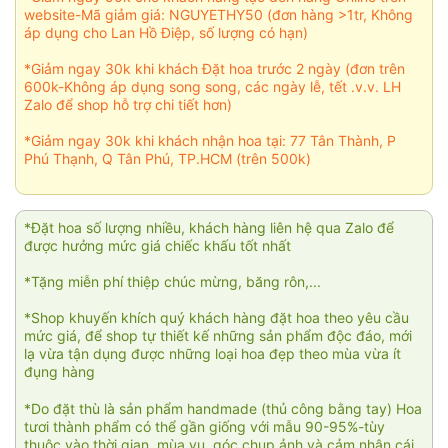
website-Mã giảm giá: NGUYETHY50 (đơn hàng >1tr, Không
áp dụng cho Lan Hồ Điệp, số lượng có hạn)
*Giảm ngay 30k khi khách Đặt hoa trước 2 ngày (đơn trên
600k-Không áp dụng song song, các ngày lễ, tết .v.v. LH
Zalo để shop hỗ trợ chi tiết hơn)
*Giảm ngay 30k khi khách nhận hoa tại: 77 Tân Thành, P
Phú Thạnh, Q Tân Phú, TP.HCM (trên 500k)
*Đặt hoa số lượng nhiều, khách hàng liên hệ qua Zalo để
được hưởng mức giá chiếc khấu tốt nhất
*Tặng miễn phí thiệp chúc mừng, băng rôn,...
*Shop khuyến khích quý khách hàng đặt hoa theo yêu cầu
mức giá, để shop tự thiết kế những sản phẩm độc đáo, mới
lạ vừa tận dụng được những loại hoa đẹp theo mùa vừa ít
đụng hàng
*Do đặt thù là sản phẩm handmade (thủ công bằng tay) Hoa
tươi thành phẩm có thể gần giống với mẫu 90-95%-tùy
thuộc vào thời gian, mùa vụ, góc chụp ảnh và cảm nhận cái