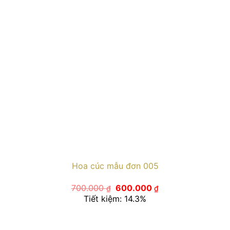
Hoa cúc mẫu đơn 005
Giá
Giá
700.000
600.000
₫
₫
gốc
hiện
Tiết kiệm: 14.3%
là:
tại
700.000 ₫.
là:
600.000 ₫.