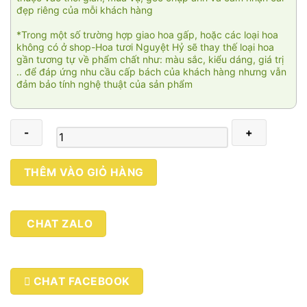
đẹp riêng của mỗi khách hàng
*Trong một số trường hợp giao hoa gấp, hoặc các loại hoa
không có ở shop-Hoa tươi Nguyệt Hỷ sẽ thay thế loại hoa
gần tương tự về phẩm chất như: màu sắc, kiểu dáng, giá trị
.. để đáp ứng nhu cầu cấp bách của khách hàng nhưng vẫn
đảm bảo tính nghệ thuật của sản phẩm
My
THÊM VÀO GIỎ HÀNG
life
004
số
CHAT ZALO
lượng
CHAT FACEBOOK