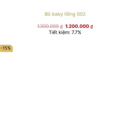
Bó baby hồng 002
Giá
Giá
1.300.000
1.200.000
₫
₫
gốc
hiện
Tiết kiệm: 7.7%
là:
tại
1.300.000 ₫.
là:
1.200.000 ₫.
-15%