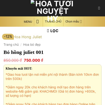
Skip
to
content
TRANG CHỦ
Chọn mẫu
MENU
LỌC
-12%
Trang chủ
/
Hoa bó đẹp
Bó hồng juliet 001
Giá
Giá
₫
₫
850.000
750.000
gốc
hiện
là:
tại
Khuyến mãi HOT:
850.000 ₫.
là:
*Giao hoa tươi tận nơi miễn phí nội thành (Bán kính 10km đơn
750.000 ₫.
trên 500k)
*Giảm ngay 20k cho khách hàng mới tạo đơn hàng trên
website-Mã giảm giá: KHACHMOI (Giá trị đơn hàng >600k,
số lượng có hạn)
*Giảm ngay 50k cho khách hàng tạo đơn hàng Online trên