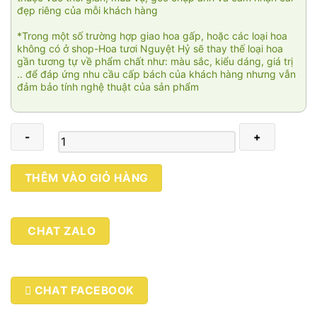
đẹp riêng của mỗi khách hàng
*Trong một số trường hợp giao hoa gấp, hoặc các loại hoa
không có ở shop-Hoa tươi Nguyệt Hỷ sẽ thay thế loại hoa
gần tương tự về phẩm chất như: màu sắc, kiểu dáng, giá trị
.. để đáp ứng nhu cầu cấp bách của khách hàng nhưng vẫn
đảm bảo tính nghệ thuật của sản phẩm
Bó
THÊM VÀO GIỎ HÀNG
hồng
juliet
001
CHAT ZALO
số
lượng
CHAT FACEBOOK