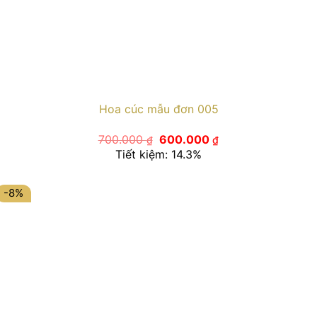
Hoa cúc mẫu đơn 005
Giá
Giá
700.000
600.000
₫
₫
gốc
hiện
Tiết kiệm: 14.3%
là:
tại
700.000 ₫.
là:
600.000 ₫.
-8%