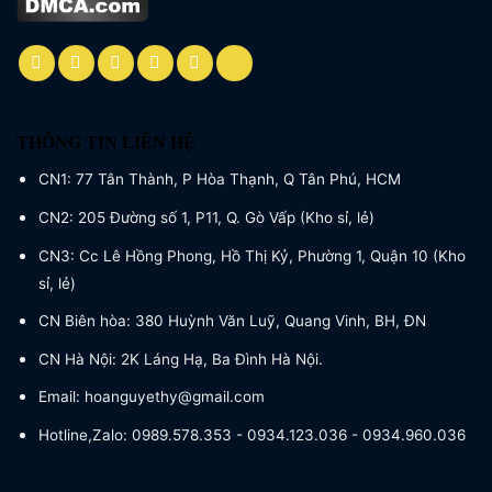
THÔNG TIN LIÊN HỆ
CN1: 77 Tân Thành, P Hòa Thạnh, Q Tân Phú, HCM
CN2: 205 Đường số 1, P11, Q. Gò Vấp (Kho sỉ, lẻ)
CN3: Cc Lê Hồng Phong, Hồ Thị Kỷ, Phường 1, Quận 10 (Kho
sỉ, lẻ)
CN Biên hòa: 380 Huỳnh Văn Luỹ, Quang Vinh, BH, ĐN
CN Hà Nội: 2K Láng Hạ, Ba Đình Hà Nội.
Email: hoanguyethy@gmail.com
Hotline,Zalo: 0989.578.353 - 0934.123.036 - 0934.960.036