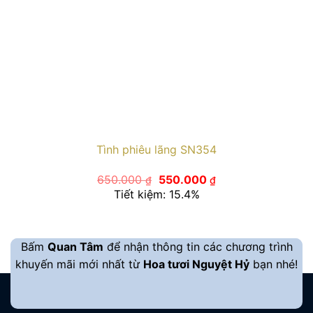
Tình phiêu lãng SN354
Giá
Giá
650.000
550.000
₫
₫
gốc
hiện
Tiết kiệm: 15.4%
là:
tại
650.000 ₫.
là:
550.000 ₫.
Bấm
Quan Tâm
để nhận thông tin các chương trình
khuyến mãi mới nhất từ
Hoa tươi Nguyệt Hỷ
bạn nhé!