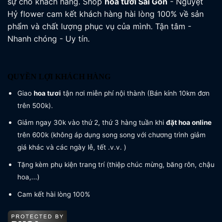
sự cho khách hàng. Shop
hoa tươi
Sài Gòn
- Nguyệt
Hỷ flower cam kết khách hàng hài lòng 100% về sản
phẩm và chất lượng phục vụ của mình. Tận tâm -
Nhanh chóng - Uy tín.
QUYỀN LỢI KHÁCH HÀNG
Giao
hoa tươi
tận nơi miễn phí nội thành (Bán kính 10km đơn
trên 500k).
Giảm ngay 30k vào thứ 2, thứ 3 hàng tuần khi
đặt hoa online
trên 600k (không áp dụng song song với chương trình giảm
giá khác và các ngày lễ, tết .v.v. )
Tặng kèm phụ kiện trang trí (thiệp chúc mừng, băng rôn, chậu
hoa,...)
Cam kết hài lòng 100%