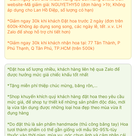
website-Mã giảm giá: NGUYETHY50 (đơn hàng >1tr, Không
áp dụng cho Lan Hồ Điệp, số lượng có hạn)
*Giảm ngay 30k khi khách Đặt hoa trước 2 ngày (đơn trên
600k-Không áp dụng song song, các ngày lễ, tết .v.v. LH
Zalo để shop hỗ trợ chi tiết hơn)
*Giảm ngay 30k khi khách nhận hoa tại: 77 Tân Thành, P
Phú Thạnh, Q Tân Phú, TP.HCM (trên 500k)
*Đặt hoa số lượng nhiều, khách hàng liên hệ qua Zalo để
được hưởng mức giá chiếc khấu tốt nhất
*Tặng miễn phí thiệp chúc mừng, băng rôn,...
*Shop khuyến khích quý khách hàng đặt hoa theo yêu cầu
mức giá, để shop tự thiết kế những sản phẩm độc đáo, mới
lạ vừa tận dụng được những loại hoa đẹp theo mùa vừa ít
đụng hàng
*Do đặt thù là sản phẩm handmade (thủ công bằng tay) Hoa
tươi thành phẩm có thể gần giống với mẫu 90-95%-tùy
thuộc vào thời gian, mùa vụ, góc chụp ảnh và cảm nhận cái