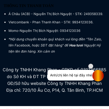
THÔNG TIN THANH TOÁN
Á Châu (ACB) - Nguyễn Thị Bích Nguyệt - STK: 249358339.
Vietcombank - Phan Thanh Khan - STK: 9934123036.
Momo-Nguyễn Thị Bích Nguyệt: 0934123036
*Nội dung chuyển khoản quý khách vui lòng điền "Tên Zalo,
tên Facebook, hoặc SĐT đặt hàng" để
Hoa tươi
Nguyệt Hỷ
tiện lên đơn hàng. Xin cảm ơn
Công ty TNHH Khang Phan - GPKD số 0317366885
Anh/chị liên hệ tại đây nhé
do Sở KH và ĐT TP HCM cấp ngày 04/07/2022
GĐ/Sở hữu website Công ty TNHH Khang Phan
Địa chỉ: 720/10 Âu Cơ, P14, Q. Tân Bình, TP.HCM