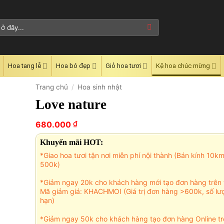
Hoa tang lễ
Hoa bó đẹp
Giỏ hoa tươi
Kệ hoa chúc mừng
Trang chủ
/
Hoa sinh nhật
Love nature
₫
680.000
Khuyến mãi HOT:
*Giao hoa tươi tận nơi miễn phí nội thành (Bán kính 10k
500k)
*Giảm ngay 20k cho khách hàng mới tạo đơn hàng trên 
Mã giảm giá: KHACHMOI (Giá trị đơn hàng >600k, số lư
hạn)
*Giảm ngay 50k cho khách hàng tạo đơn hàng Online tr