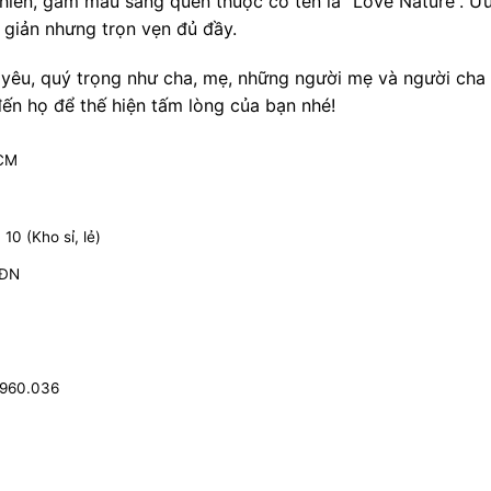
nhiên, gam màu sáng quen thuộc có tên là “Love Nature”. Ư
 giản nhưng trọn vẹn đủ đầy.
yêu, quý trọng như cha, mẹ, những người mẹ và người cha 
đến họ để thế hiện tấm lòng của bạn nhé!
HCM
0 (Kho sỉ, lẻ)
 ĐN
.960.036