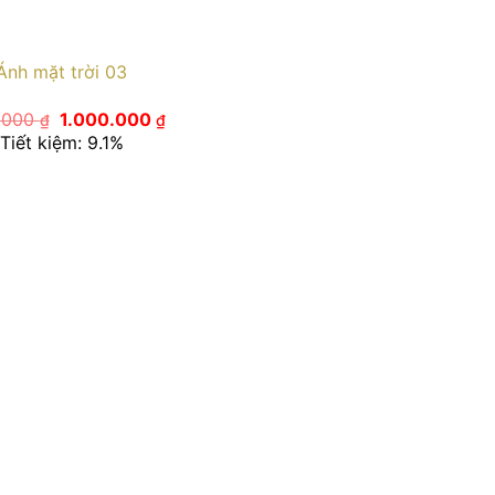
Ánh mặt trời 03
Giá
Giá
0.000
1.000.000
₫
₫
gốc
hiện
Tiết kiệm: 9.1%
là:
tại
1.100.000 ₫.
là:
1.000.000 ₫.