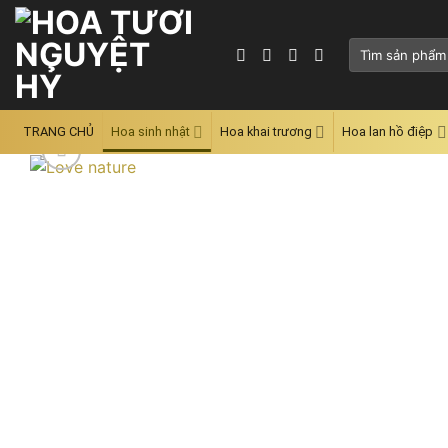
Skip
to
Tìm
content
kiếm:
TRANG CHỦ
Hoa sinh nhật
Hoa khai trương
Hoa lan hồ điệp