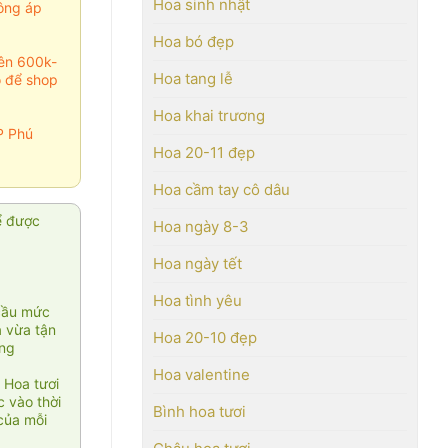
Hoa sinh nhật
ông áp
Hoa bó đẹp
rên 600k-
Hoa tang lễ
o để shop
Hoa khai trương
P Phú
Hoa 20-11 đẹp
Hoa cầm tay cô dâu
ể được
Hoa ngày 8-3
Hoa ngày tết
Hoa tình yêu
cầu mức
ạ vừa tận
Hoa 20-10 đẹp
àng
Hoa valentine
 Hoa tươi
 vào thời
Bình hoa tươi
của mỗi