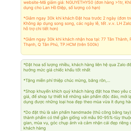
website-Mã giảm giá: NGUYETHY50 (đơn hàng >1tr, Kh
dụng cho Lan Hồ Điệp, số lượng có hạn)
*Giảm ngay 30k khi khách Đặt hoa trước 2 ngày (đơn t
Không áp dụng song song, các ngày lễ, tết .v.v. LH Zal
hỗ trợ chi tiết hơn)
*Giảm ngay 30k khi khách nhận hoa tại: 77 Tân Thành, 
Thạnh, Q Tân Phú, TP.HCM (trên 500k)
*Đặt hoa số lượng nhiều, khách hàng liên hệ qua Zalo đ
hưởng mức giá chiếc khấu tốt nhất
*Tặng miễn phí thiệp chúc mừng, băng rôn,...
*Shop khuyến khích quý khách hàng đặt hoa theo yêu 
giá, để shop tự thiết kế những sản phẩm độc đáo, mới l
dụng được những loại hoa đẹp theo mùa vừa ít đụng h
*Do đặt thù là sản phẩm handmade (thủ công bằng tay)
thành phẩm có thể gần giống với mẫu 90-95%-tùy thuộc
gian, mùa vụ, góc chụp ảnh và cảm nhận cái đẹp riêng 
khách hàng