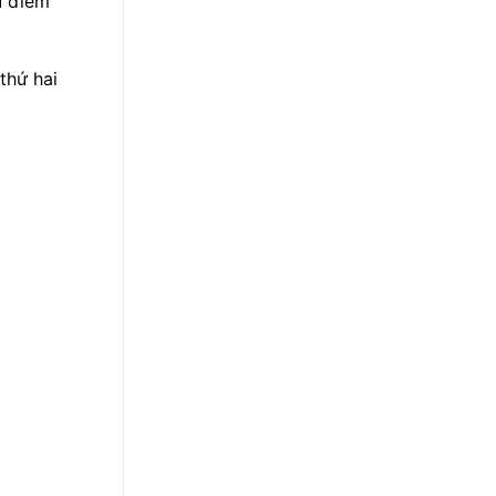
u điểm
thứ hai