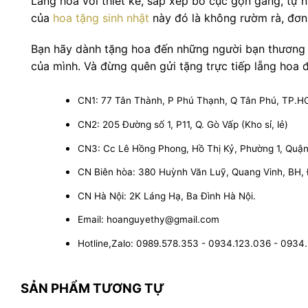
Lẵng hoa với thiết kế, sắp xếp bố cục gọn gàng, tự 
của
hoa tặng sinh nhật
này đó là không rườm rà, đơn
Bạn hãy dành tặng hoa đến những người bạn thương 
của mình. Và đừng quên gửi tặng trực tiếp lẵng hoa 
CN1: 77 Tân Thành, P Phú Thạnh, Q Tân Phú, TP.
CN2: 205 Đường số 1, P11, Q. Gò Vấp (Kho sỉ, lẻ)
CN3: Cc Lê Hồng Phong, Hồ Thị Kỷ, Phường 1, Quận 1
CN Biên hòa: 380 Huỳnh Văn Luỹ, Quang Vinh, BH,
CN Hà Nội: 2K Láng Hạ, Ba Đình Hà Nội.
Email: hoanguyethy@gmail.com
Hotline,Zalo: 0989.578.353 - 0934.123.036 - 0934
SẢN PHẨM TƯƠNG TỰ