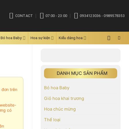
CONTACT
07:00 - 23:00
0934123036 - 0989578353
Bó hoa Baby
Hoa sự kiện
Kiểu dáng hoa
DANH MỤC SẢN PHẨM
Bó hoa Baby
m đơn trên
Giỏ hoa khai trương
website-
Hoa chúc mừng
ợng có
Thể loại
ên