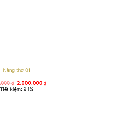
Nàng thơ 01
Giá
Giá
0.000
2.000.000
₫
₫
gốc
hiện
Tiết kiệm: 9.1%
là:
tại
2.200.000 ₫.
là:
2.000.000 ₫.