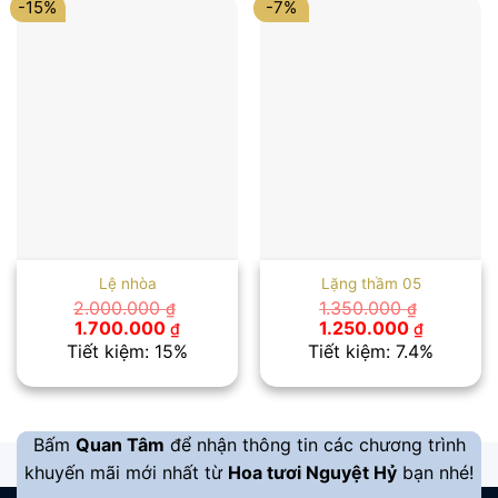
-15%
-7%
Lệ nhòa
Lặng thầm 05
2.000.000
1.350.000
₫
₫
Giá
Giá
Giá
Giá
1.700.000
1.250.000
₫
₫
gốc
hiện
gốc
hiện
Tiết kiệm: 15%
Tiết kiệm: 7.4%
là:
tại
là:
tại
2.000.000 ₫.
là:
1.350.000 ₫.
là:
1.700.000 ₫.
1.250.00
Bấm
Quan Tâm
để nhận thông tin các chương trình
khuyến mãi mới nhất từ
Hoa tươi Nguyệt Hỷ
bạn nhé!