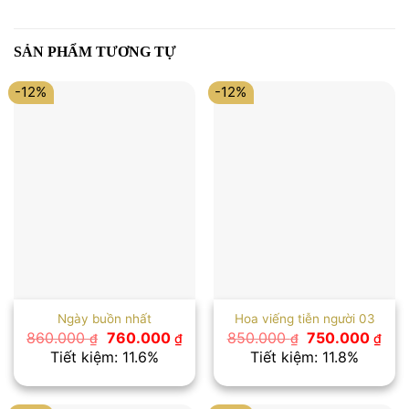
SẢN PHẨM TƯƠNG TỰ
-12%
-12%
Ngày buồn nhất
Hoa viếng tiễn người 03
Giá
Giá
Giá
Giá
860.000
760.000
850.000
750.000
₫
₫
₫
₫
gốc
hiện
gốc
hiệ
Tiết kiệm: 11.6%
Tiết kiệm: 11.8%
là:
tại
là:
tại
860.000 ₫.
là:
850.000 ₫.
là:
760.000 ₫.
750