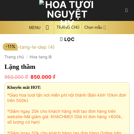
Skip
to
content
TRANG CHỦ
Chọn mẫu
MENU
LỌC
-11%
Trang chủ
/
Hoa tang lễ
Lặng thầm
Giá
Giá
₫
₫
950.000
850.000
gốc
hiện
là:
tại
Khuyến mãi HOT:
950.000 ₫.
là:
*Giao hoa tươi tận nơi miễn phí nội thành (Bán kính 10km đơn
850.000 ₫.
trên 500k)
*Giảm ngay 20k cho khách hàng mới tạo đơn hàng trên
website-Mã giảm giá: KHACHMOI (Giá trị đơn hàng >600k,
số lượng có hạn)
*Giảm ngay 50k cho khách hàng tạo đơn hàng Online trên