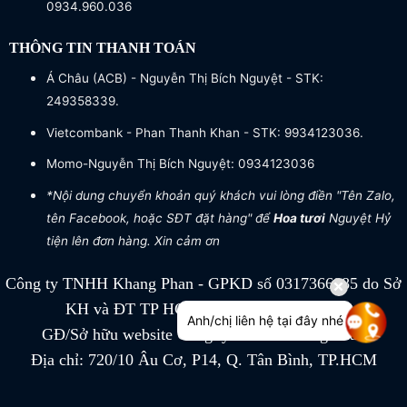
0934.960.036
THÔNG TIN THANH TOÁN
Á Châu (ACB) - Nguyễn Thị Bích Nguyệt - STK:
249358339.
Vietcombank - Phan Thanh Khan - STK: 9934123036.
Momo-Nguyễn Thị Bích Nguyệt: 0934123036
*Nội dung chuyển khoản quý khách vui lòng điền "Tên Zalo,
tên Facebook, hoặc SĐT đặt hàng" để
Hoa tươi
Nguyệt Hỷ
tiện lên đơn hàng. Xin cảm ơn
Công ty TNHH Khang Phan - GPKD số 0317366885 do Sở
KH và ĐT TP HCM cấp ngày 04/07/2022
Anh/chị liên hệ tại đây nhé
GĐ/Sở hữu website Công ty TNHH Khang Phan
Địa chỉ: 720/10 Âu Cơ, P14, Q. Tân Bình, TP.HCM