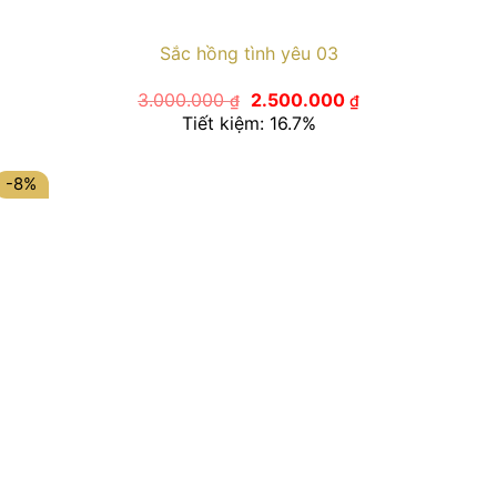
Sắc hồng tình yêu 03
Giá
Giá
3.000.000
2.500.000
₫
₫
gốc
hiện
Tiết kiệm: 16.7%
là:
tại
3.000.000 ₫.
là:
2.500.000 ₫.
-8%