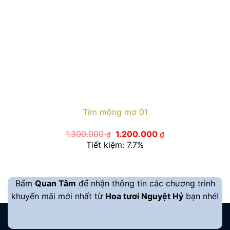
Tím mộng mơ 01
Giá
Giá
1.300.000
1.200.000
₫
₫
gốc
hiện
Tiết kiệm: 7.7%
là:
tại
1.300.000 ₫.
là:
1.200.000 ₫.
Bấm
Quan Tâm
để nhận thông tin các chương trình
khuyến mãi mới nhất từ
Hoa tươi Nguyệt Hỷ
bạn nhé!