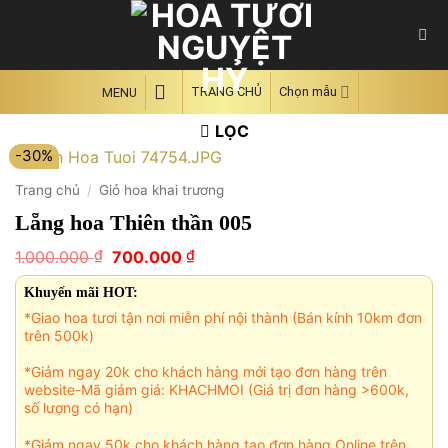
Skip
to
content
TRANG CHỦ
Chọn mẫu
MENU
LỌC
-30%
Trang chủ
/
Giỏ hoa khai trương
Lẵng hoa Thiên thần 005
Giá
Giá
₫
₫
1.000.000
700.000
gốc
hiện
là:
tại
Khuyến mãi HOT:
1.000.000 ₫.
là:
*Giao hoa tươi tận nơi miễn phí nội thành (Bán kính 10km đơn
700.000 ₫.
trên 500k)
*Giảm ngay 20k cho khách hàng mới tạo đơn hàng trên
website-Mã giảm giá: KHACHMOI (Giá trị đơn hàng >600k,
số lượng có hạn)
*Giảm ngay 50k cho khách hàng tạo đơn hàng Online trên