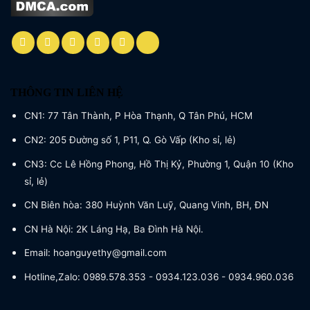
THÔNG TIN LIÊN HỆ
CN1: 77 Tân Thành, P Hòa Thạnh, Q Tân Phú, HCM
CN2: 205 Đường số 1, P11, Q. Gò Vấp (Kho sỉ, lẻ)
CN3: Cc Lê Hồng Phong, Hồ Thị Kỷ, Phường 1, Quận 10 (Kho
sỉ, lẻ)
CN Biên hòa: 380 Huỳnh Văn Luỹ, Quang Vinh, BH, ĐN
CN Hà Nội: 2K Láng Hạ, Ba Đình Hà Nội.
Email: hoanguyethy@gmail.com
Hotline,Zalo: 0989.578.353 - 0934.123.036 - 0934.960.036