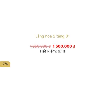
Lẵng hoa 2 tầng 01
Giá
Giá
1.650.000
1.500.000
₫
₫
gốc
hiện
Tiết kiệm: 9.1%
là:
tại
1.650.000 ₫.
là:
1.500.000 ₫.
-7%