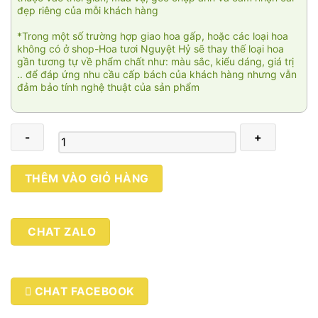
đẹp riêng của mỗi khách hàng
*Trong một số trường hợp giao hoa gấp, hoặc các loại hoa
không có ở shop-Hoa tươi Nguyệt Hỷ sẽ thay thế loại hoa
gần tương tự về phẩm chất như: màu sắc, kiểu dáng, giá trị
.. để đáp ứng nhu cầu cấp bách của khách hàng nhưng vẫn
đảm bảo tính nghệ thuật của sản phẩm
Lẵng
THÊM VÀO GIỎ HÀNG
hoa
Thiên
thần
CHAT ZALO
005
số
lượng
CHAT FACEBOOK