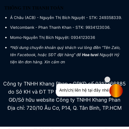
THÔNG TIN THANH TOÁN
Á Châu (ACB) - Nguyễn Thị Bích Nguyệt - STK: 249358339.
Vietcombank - Phan Thanh Khan - STK: 9934123036.
Momo-Nguyễn Thị Bích Nguyệt: 0934123036
*Nội dung chuyển khoản quý khách vui lòng điền "Tên Zalo,
tên Facebook, hoặc SĐT đặt hàng" để
Hoa tươi
Nguyệt Hỷ
tiện lên đơn hàng. Xin cảm ơn
Công ty TNHH Khang Phan - GPKD số 0317366885
Anh/chị liên hệ tại đây nhé
do Sở KH và ĐT TP HCM cấp ngày 04/07/2022
GĐ/Sở hữu website Công ty TNHH Khang Phan
Địa chỉ: 720/10 Âu Cơ, P14, Q. Tân Bình, TP.HCM