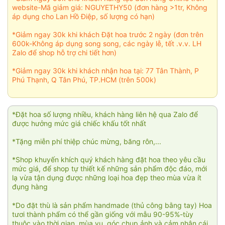
website-Mã giảm giá: NGUYETHY50 (đơn hàng >1tr, Không
áp dụng cho Lan Hồ Điệp, số lượng có hạn)
*Giảm ngay 30k khi khách Đặt hoa trước 2 ngày (đơn trên
600k-Không áp dụng song song, các ngày lễ, tết .v.v. LH
Zalo để shop hỗ trợ chi tiết hơn)
*Giảm ngay 30k khi khách nhận hoa tại: 77 Tân Thành, P
Phú Thạnh, Q Tân Phú, TP.HCM (trên 500k)
*Đặt hoa số lượng nhiều, khách hàng liên hệ qua Zalo để
được hưởng mức giá chiếc khấu tốt nhất
*Tặng miễn phí thiệp chúc mừng, băng rôn,...
*Shop khuyến khích quý khách hàng đặt hoa theo yêu cầu
mức giá, để shop tự thiết kế những sản phẩm độc đáo, mới
lạ vừa tận dụng được những loại hoa đẹp theo mùa vừa ít
đụng hàng
*Do đặt thù là sản phẩm handmade (thủ công bằng tay) Hoa
tươi thành phẩm có thể gần giống với mẫu 90-95%-tùy
thuộc vào thời gian, mùa vụ, góc chụp ảnh và cảm nhận cái