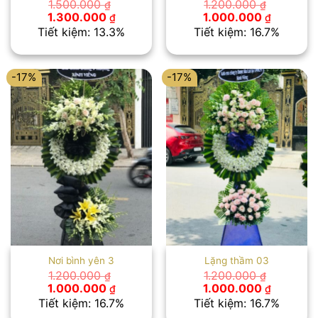
1.500.000
1.200.000
₫
₫
Giá
Giá
Giá
Giá
1.300.000
1.000.000
₫
₫
gốc
hiện
gốc
hiện
Tiết kiệm: 13.3%
Tiết kiệm: 16.7%
là:
tại
là:
tại
1.500.000 ₫.
là:
1.200.000 ₫.
là:
1.300.000 ₫.
1.000.00
-17%
-17%
Nơi bình yên 3
Lặng thầm 03
1.200.000
1.200.000
₫
₫
Giá
Giá
Giá
Giá
1.000.000
1.000.000
₫
₫
gốc
hiện
gốc
hiện
Tiết kiệm: 16.7%
Tiết kiệm: 16.7%
là:
tại
là:
tại