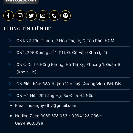
THÔNG TIN LIÊN HỆ
CN1: 77 Tân Thành, P Hòa Thạnh, Q Tân Phú, HCM
CN2: 205 Đường số 1, P11, Q. Gò Vấp (Kho sỉ, lẻ)
CN3: Cc Lê Hồng Phong, Hồ Thị Kỷ, Phường 1, Quận 10
(Kho sỉ, lẻ)
CN Biên hòa: 380 Huỳnh Văn Luỹ, Quang Vinh, BH, ĐN
CN Hà Nội: 2K Láng Hạ, Ba Đình Hà Nội.
Email: hoanguyethy@gmail.com
Hotline,Zalo: 0989.578.353 - 0934.123.036 -
0934.960.036