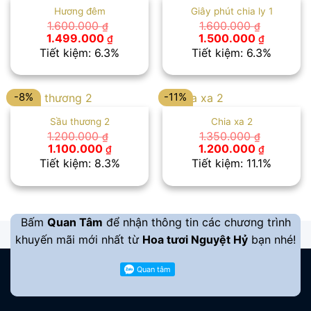
Hương đêm
Giây phút chia ly 1
1.600.000
1.600.000
₫
₫
Giá
Giá
Giá
Giá
1.499.000
1.500.000
₫
₫
gốc
hiện
gốc
hiện
Tiết kiệm: 6.3%
Tiết kiệm: 6.3%
là:
tại
là:
tại
1.600.000 ₫.
là:
1.600.000 ₫.
là:
1.499.000 ₫.
1.500.00
-8%
-11%
Sầu thương 2
Chia xa 2
1.200.000
1.350.000
₫
₫
Giá
Giá
Giá
Giá
1.100.000
1.200.000
₫
₫
gốc
hiện
gốc
hiện
Tiết kiệm: 8.3%
Tiết kiệm: 11.1%
là:
tại
là:
tại
1.200.000 ₫.
là:
1.350.000 ₫.
là:
1.100.000 ₫.
1.200.00
Bấm
Quan Tâm
để nhận thông tin các chương trình
khuyến mãi mới nhất từ
Hoa tươi Nguyệt Hỷ
bạn nhé!