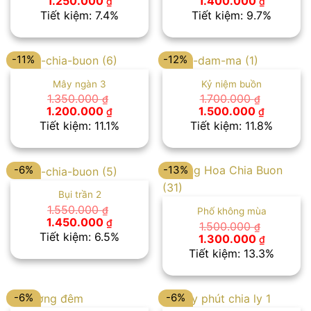
1.250.000
1.400.000
₫
₫
gốc
hiện
gốc
hiện
Tiết kiệm: 7.4%
Tiết kiệm: 9.7%
là:
tại
là:
tại
1.350.000 ₫.
là:
1.550.000 ₫.
là:
1.250.000 ₫.
1.400.00
-11%
-12%
Mây ngàn 3
Kỷ niệm buồn
1.350.000
1.700.000
₫
₫
Giá
Giá
Giá
Giá
1.200.000
1.500.000
₫
₫
gốc
hiện
gốc
hiện
Tiết kiệm: 11.1%
Tiết kiệm: 11.8%
là:
tại
là:
tại
1.350.000 ₫.
là:
1.700.000 ₫.
là:
1.200.000 ₫.
1.500.00
-6%
-13%
Bụi trần 2
1.550.000
₫
Phố không mùa
Giá
Giá
1.450.000
₫
1.500.000
₫
gốc
hiện
Tiết kiệm: 6.5%
Giá
Giá
1.300.000
₫
là:
tại
gốc
hiện
Tiết kiệm: 13.3%
1.550.000 ₫.
là:
là:
tại
1.450.000 ₫.
1.500.000 ₫.
là:
1.300.00
-6%
-6%