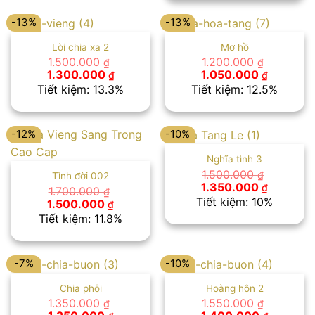
1.250.00
-13%
-13%
Lời chia xa 2
Mơ hồ
1.500.000
1.200.000
₫
₫
Giá
Giá
Giá
Giá
1.300.000
1.050.000
₫
₫
gốc
hiện
gốc
hiện
Tiết kiệm: 13.3%
Tiết kiệm: 12.5%
là:
tại
là:
tại
1.500.000 ₫.
là:
1.200.000 ₫.
là:
1.300.000 ₫.
1.050.00
-12%
-10%
Nghĩa tình 3
1.500.000
₫
Tình đời 002
Giá
Giá
1.350.000
₫
1.700.000
₫
gốc
hiện
Tiết kiệm: 10%
Giá
Giá
1.500.000
₫
là:
tại
gốc
hiện
Tiết kiệm: 11.8%
1.500.000 ₫.
là:
là:
tại
1.350.00
1.700.000 ₫.
là:
1.500.000 ₫.
-7%
-10%
Chia phôi
Hoàng hôn 2
1.350.000
1.550.000
₫
₫
Giá
Giá
Giá
Giá