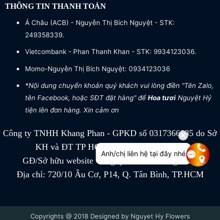
THÔNG TIN THANH TOÁN
Á Châu (ACB) - Nguyễn Thị Bích Nguyệt - STK:
249358339.
Vietcombank - Phan Thanh Khan - STK: 9934123036.
Momo-Nguyễn Thị Bích Nguyệt: 0934123036
*Nội dung chuyển khoản quý khách vui lòng điền "Tên Zalo,
tên Facebook, hoặc SĐT đặt hàng" để
Hoa tươi
Nguyệt Hỷ
tiện lên đơn hàng. Xin cảm ơn
Công ty TNHH Khang Phan - GPKD số 0317366885 do Sở
KH và ĐT TP HCM cấp ngày 04/07/2022
Anh/chị liên hệ tại đây nhé
GĐ/Sở hữu website Công ty TNHH Khang Phan
Địa chỉ: 720/10 Âu Cơ, P14, Q. Tân Bình, TP.HCM
Copyrights @ 2018 Designed by Nguyet Hy Flowers