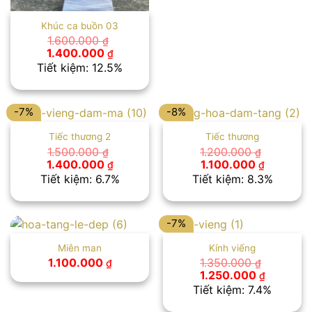
Khúc ca buồn 03
1.600.000
₫
Giá
Giá
1.400.000
₫
gốc
hiện
Tiết kiệm: 12.5%
là:
tại
1.600.000 ₫.
là:
1.400.000 ₫.
-7%
-8%
Tiếc thương 2
Tiếc thương
1.500.000
1.200.000
₫
₫
Giá
Giá
Giá
Giá
1.400.000
1.100.000
₫
₫
gốc
hiện
gốc
hiện
Tiết kiệm: 6.7%
Tiết kiệm: 8.3%
là:
tại
là:
tại
1.500.000 ₫.
là:
1.200.000 ₫.
là:
1.400.000 ₫.
1.100.000
-7%
Miên man
Kính viếng
1.100.000
1.350.000
₫
₫
Giá
Giá
1.250.000
₫
gốc
hiện
Tiết kiệm: 7.4%
là:
tại
1.350.000 ₫.
là: