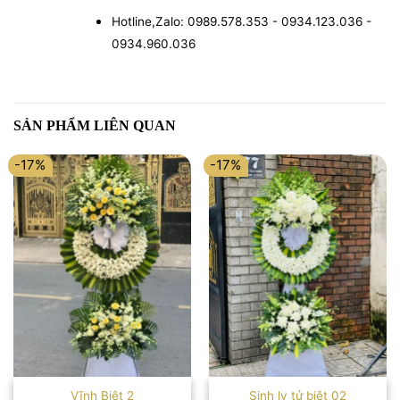
Hotline,Zalo: 0989.578.353 - 0934.123.036 -
0934.960.036
SẢN PHẨM LIÊN QUAN
-17%
-17%
Vĩnh Biệt 2
Sinh ly tử biệt 02