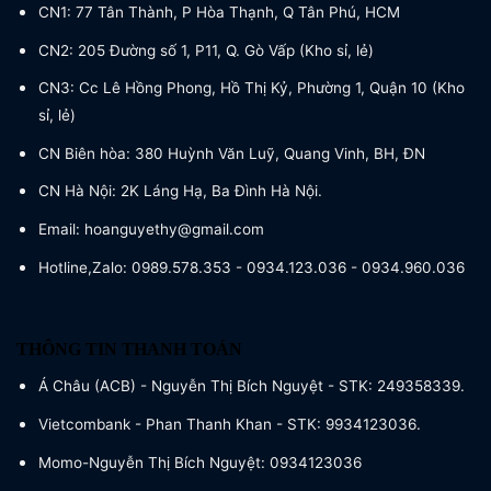
CN1: 77 Tân Thành, P Hòa Thạnh, Q Tân Phú, HCM
CN2: 205 Đường số 1, P11, Q. Gò Vấp (Kho sỉ, lẻ)
CN3: Cc Lê Hồng Phong, Hồ Thị Kỷ, Phường 1, Quận 10 (Kho
sỉ, lẻ)
CN Biên hòa: 380 Huỳnh Văn Luỹ, Quang Vinh, BH, ĐN
CN Hà Nội: 2K Láng Hạ, Ba Đình Hà Nội.
Email: hoanguyethy@gmail.com
Hotline,Zalo: 0989.578.353 - 0934.123.036 - 0934.960.036
THÔNG TIN THANH TOÁN
Á Châu (ACB) - Nguyễn Thị Bích Nguyệt - STK: 249358339.
Vietcombank - Phan Thanh Khan - STK: 9934123036.
Momo-Nguyễn Thị Bích Nguyệt: 0934123036