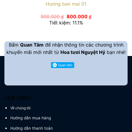
Hương ban mai 01
Giá
Giá
900.000
800.000
₫
₫
gốc
hiện
Tiết kiệm: 11.1%
là:
tại
900.000 ₫.
là:
800.000 ₫.
Bấm
Quan Tâm
để nhận thông tin các chương trình
khuyến mãi mới nhất từ
Hoa tươi Nguyệt Hỷ
bạn nhé!
GIỚI THIỆU
Về chúng tôi
Hướng dẫn mua hàng
Hướng dẫn thanh toán