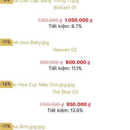
Brilliant 01
Giá
Giá
1.150.000
1.050.000
₫
₫
gốc
hiện
Tiết kiệm: 8.7%
là:
tại
1.150.000 ₫.
là:
1.050.000 ₫.
-11%
Heaven 02
Giá
Giá
900.000
800.000
₫
₫
gốc
hiện
Tiết kiệm: 11.1%
là:
tại
900.000 ₫.
là:
800.000 ₫.
-14%
The Blue 03
Giá
Giá
1.100.000
950.000
₫
₫
gốc
hiện
Tiết kiệm: 13.6%
là:
tại
1.100.000 ₫.
là:
950.000 ₫.
-11%