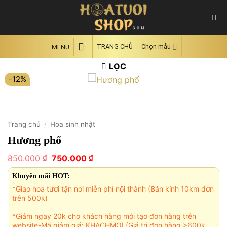
Skip
to
content
TRANG CHỦ
Chọn mẫu
MENU
LỌC
-12%
Trang chủ
/
Hoa sinh nhật
Hương phố
Giá
Giá
₫
₫
850.000
750.000
gốc
hiện
là:
tại
Khuyến mãi HOT:
850.000 ₫.
là:
*Giao hoa tươi tận nơi miễn phí nội thành (Bán kính 10km đơn
750.000 ₫.
trên 500k)
*Giảm ngay 20k cho khách hàng mới tạo đơn hàng trên
website-Mã giảm giá: KHACHMOI (Giá trị đơn hàng >600k,