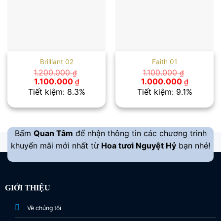
Brilliant 02
Faith 01
1.200.000
1.100.000
₫
₫
Giá
Giá
Giá
Giá
1.100.000
1.000.000
₫
₫
gốc
hiện
gốc
hiện
Tiết kiệm: 8.3%
Tiết kiệm: 9.1%
là:
tại
là:
tại
1.200.000 ₫.
là:
1.100.000 ₫.
là:
1.100.000 ₫.
1.000.00
Bấm
Quan Tâm
để nhận thông tin các chương trình
khuyến mãi mới nhất từ
Hoa tươi Nguyệt Hỷ
bạn nhé!
GIỚI THIỆU
Về chúng tôi