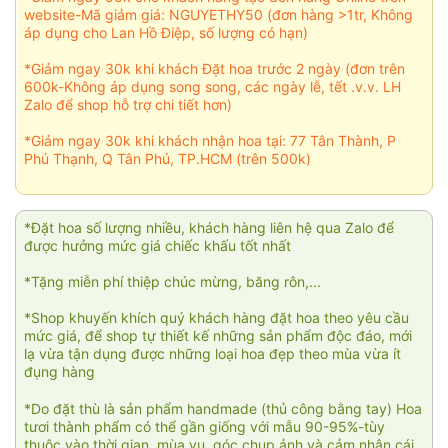
website-Mã giảm giá: NGUYETHY50 (đơn hàng >1tr, Không
áp dụng cho Lan Hồ Điệp, số lượng có hạn)
*Giảm ngay 30k khi khách Đặt hoa trước 2 ngày (đơn trên
600k-Không áp dụng song song, các ngày lễ, tết .v.v. LH
Zalo để shop hỗ trợ chi tiết hơn)
*Giảm ngay 30k khi khách nhận hoa tại: 77 Tân Thành, P
Phú Thạnh, Q Tân Phú, TP.HCM (trên 500k)
*Đặt hoa số lượng nhiều, khách hàng liên hệ qua Zalo để
được hưởng mức giá chiếc khấu tốt nhất
*Tặng miễn phí thiệp chúc mừng, băng rôn,...
*Shop khuyến khích quý khách hàng đặt hoa theo yêu cầu
mức giá, để shop tự thiết kế những sản phẩm độc đáo, mới
lạ vừa tận dụng được những loại hoa đẹp theo mùa vừa ít
đụng hàng
*Do đặt thù là sản phẩm handmade (thủ công bằng tay) Hoa
tươi thành phẩm có thể gần giống với mẫu 90-95%-tùy
thuộc vào thời gian, mùa vụ, góc chụp ảnh và cảm nhận cái