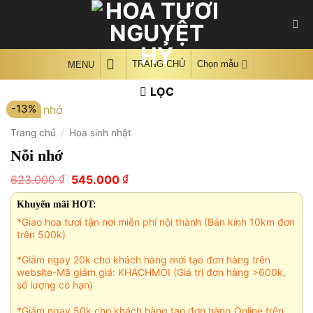
Skip
to
content
TRANG CHỦ
Chọn mẫu
MENU
LỌC
-13%
Trang chủ
/
Hoa sinh nhật
Nỗi nhớ
Giá
Giá
₫
₫
623.000
545.000
gốc
hiện
là:
tại
Khuyến mãi HOT:
623.000 ₫.
là:
*Giao hoa tươi tận nơi miễn phí nội thành (Bán kính 10km đơn
545.000 ₫.
trên 500k)
*Giảm ngay 20k cho khách hàng mới tạo đơn hàng trên
website-Mã giảm giá: KHACHMOI (Giá trị đơn hàng >600k,
số lượng có hạn)
*Giảm ngay 50k cho khách hàng tạo đơn hàng Online trên