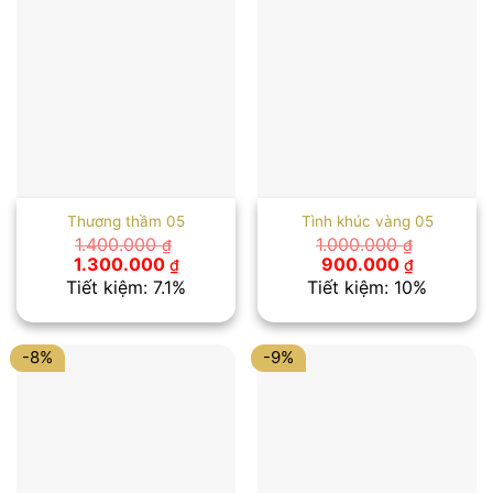
Thương thầm 05
Tình khúc vàng 05
1.400.000
1.000.000
₫
₫
Giá
Giá
Giá
Giá
1.300.000
900.000
₫
₫
gốc
hiện
gốc
hiện
Tiết kiệm: 7.1%
Tiết kiệm: 10%
là:
tại
là:
tại
1.400.000 ₫.
là:
1.000.000 ₫.
là:
1.300.000 ₫.
900.000 
-8%
-9%