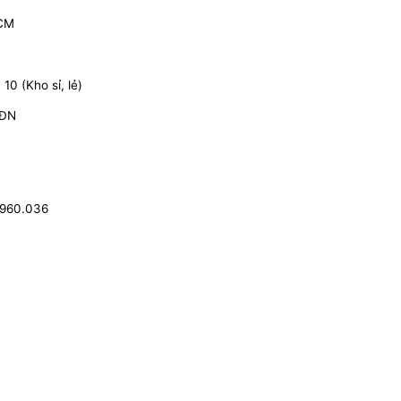
HCM
0 (Kho sỉ, lẻ)
 ĐN
.960.036