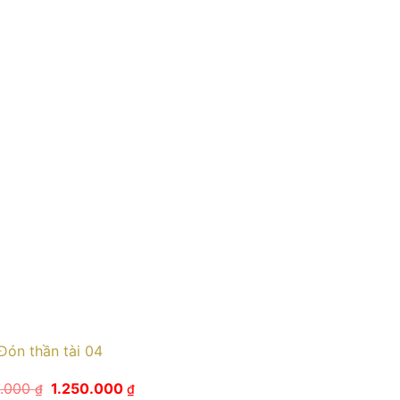
Đón thần tài 04
Giá
Giá
0.000
1.250.000
₫
₫