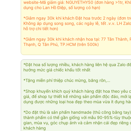
website-Mã giảm giá: NGUYETHY50 (đơn hàng >1tr, Kh
dụng cho Lan Hồ Điệp, số lượng có hạn)
*Giảm ngay 30k khi khách Đặt hoa trước 2 ngày (đơn t
Không áp dụng song song, các ngày lễ, tết .v.v. LH Zal
hỗ trợ chi tiết hơn)
*Giảm ngay 30k khi khách nhận hoa tại: 77 Tân Thành, 
Thạnh, Q Tân Phú, TP.HCM (trên 500k)
*Đặt hoa số lượng nhiều, khách hàng liên hệ qua Zalo đ
hưởng mức giá chiếc khấu tốt nhất
*Tặng miễn phí thiệp chúc mừng, băng rôn,...
*Shop khuyến khích quý khách hàng đặt hoa theo yêu 
giá, để shop tự thiết kế những sản phẩm độc đáo, mới l
dụng được những loại hoa đẹp theo mùa vừa ít đụng h
*Do đặt thù là sản phẩm handmade (thủ công bằng tay)
thành phẩm có thể gần giống với mẫu 90-95%-tùy thuộc
gian, mùa vụ, góc chụp ảnh và cảm nhận cái đẹp riêng 
khách hàng