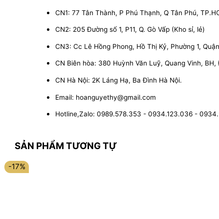
CN1: 77 Tân Thành, P Phú Thạnh, Q Tân Phú, TP.
CN2: 205 Đường số 1, P11, Q. Gò Vấp (Kho sỉ, lẻ)
CN3: Cc Lê Hồng Phong, Hồ Thị Kỷ, Phường 1, Quận 1
CN Biên hòa: 380 Huỳnh Văn Luỹ, Quang Vinh, BH,
CN Hà Nội: 2K Láng Hạ, Ba Đình Hà Nội.
Email: hoanguyethy@gmail.com
Hotline,Zalo: 0989.578.353 - 0934.123.036 - 0934
SẢN PHẨM TƯƠNG TỰ
-17%