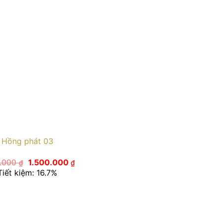
Hồng phát 03
Giá
Giá
0.000
1.500.000
₫
₫
gốc
hiện
Tiết kiệm: 16.7%
là:
tại
1.800.000 ₫.
là:
1.500.000 ₫.