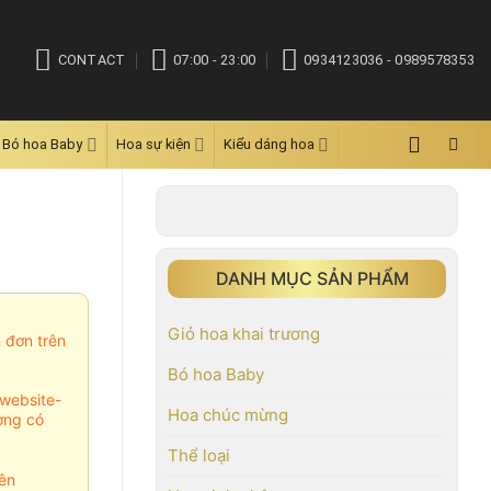
CONTACT
07:00 - 23:00
0934123036 - 0989578353
Bó hoa Baby
Hoa sự kiện
Kiểu dáng hoa
DANH MỤC SẢN PHẨM
Giỏ hoa khai trương
m đơn trên
Bó hoa Baby
website-
Hoa chúc mừng
ợng có
Thể loại
ên