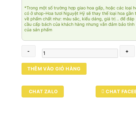
*Trong một số trường hợp giao hoa gấp, hoặc các loại 
có ở shop-Hoa tươi Nguyệt Hỷ sẽ thay thế loại hoa gần 
về phẩm chất như: màu sắc, kiểu dáng, giá trị .. để đáp
cầu cấp bách của khách hàng nhưng vẫn đảm bảo tính 
của sản phẩm
Hưng
THÊM VÀO GIỎ HÀNG
vượng
001
số
CHAT ZALO
CHAT FACE
lượng