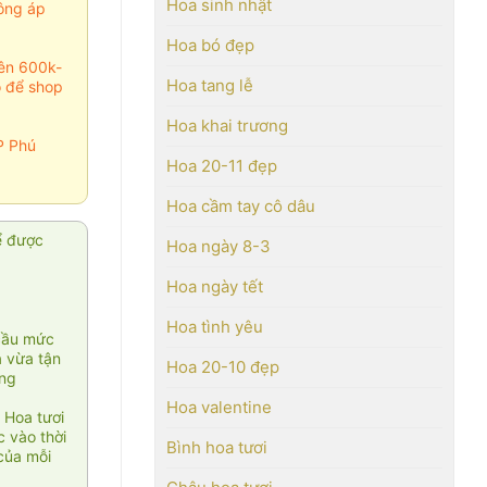
Hoa sinh nhật
ông áp
Hoa bó đẹp
rên 600k-
Hoa tang lễ
o để shop
Hoa khai trương
P Phú
Hoa 20-11 đẹp
Hoa cầm tay cô dâu
ể được
Hoa ngày 8-3
Hoa ngày tết
Hoa tình yêu
cầu mức
ạ vừa tận
Hoa 20-10 đẹp
àng
Hoa valentine
 Hoa tươi
 vào thời
Bình hoa tươi
của mỗi