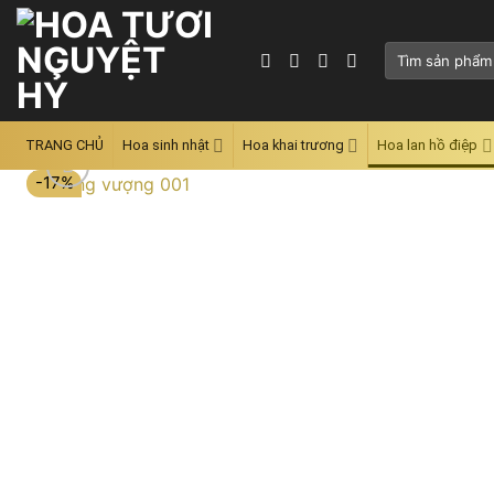
Skip
to
Tìm
content
kiếm:
TRANG CHỦ
Hoa sinh nhật
Hoa khai trương
Hoa lan hồ điệp
-17%