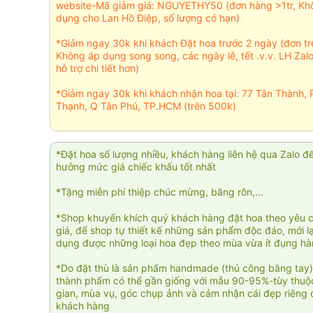
website-Mã giảm giá: NGUYETHY50 (đơn hàng >1tr, Kh
dụng cho Lan Hồ Điệp, số lượng có hạn)
*Giảm ngay 30k khi khách Đặt hoa trước 2 ngày (đơn t
Không áp dụng song song, các ngày lễ, tết .v.v. LH Zal
hỗ trợ chi tiết hơn)
*Giảm ngay 30k khi khách nhận hoa tại: 77 Tân Thành, 
Thạnh, Q Tân Phú, TP.HCM (trên 500k)
*Đặt hoa số lượng nhiều, khách hàng liên hệ qua Zalo đ
hưởng mức giá chiếc khấu tốt nhất
*Tặng miễn phí thiệp chúc mừng, băng rôn,...
*Shop khuyến khích quý khách hàng đặt hoa theo yêu 
giá, để shop tự thiết kế những sản phẩm độc đáo, mới l
dụng được những loại hoa đẹp theo mùa vừa ít đụng h
*Do đặt thù là sản phẩm handmade (thủ công bằng tay)
thành phẩm có thể gần giống với mẫu 90-95%-tùy thuộc
gian, mùa vụ, góc chụp ảnh và cảm nhận cái đẹp riêng 
khách hàng