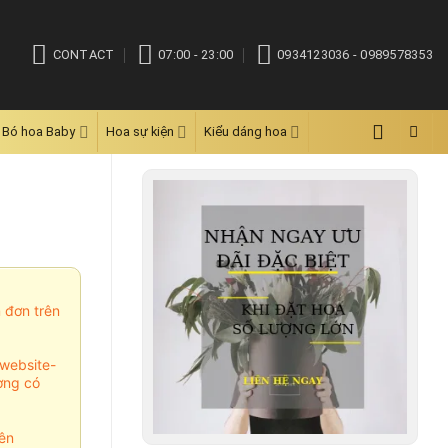
CONTACT
07:00 - 23:00
0934123036 - 0989578353
Bó hoa Baby
Hoa sự kiện
Kiểu dáng hoa
m đơn trên
website-
ợng có
ên