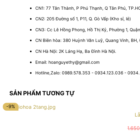
CN1: 77 Tân Thành, P Phú Thạnh, Q Tân Phú, TP.
CN2: 205 Đường số 1, P11, Q. Gò Vấp (Kho sỉ, lẻ)
CN3: Cc Lê Hồng Phong, Hồ Thị Kỷ, Phường 1, Quận 1
CN Biên hòa: 380 Huỳnh Văn Luỹ, Quang Vinh, BH,
CN Hà Nội: 2K Láng Hạ, Ba Đình Hà Nội.
Email: hoanguyethy@gmail.com
Hotline,Zalo: 0989.578.353 - 0934.123.036 - 0934
SẢN PHẨM TƯƠNG TỰ
-9%
Lẵ
1.65