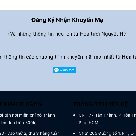
800.000 ₫.
Đăng Ký Nhận Khuyến Mại
(Và những thông tin hữu ích từ Hoa tươi Nguyệt Hỷ)
 thông tin các chương trình khuyến mãi mới nhất từ
Hoa t
I KHÁCH HÀNG
THÔNG TIN LIÊN HỆ
ơi
tận nơi miễn phí nội thành
CN1: 77 Tân Thành, P Hòa T
0km đơn trên 500k).
Phú, HCM
0k vào thứ 2, thứ 3 hàng tuần
CN2: 205 Đường số 1, P11, Q. 