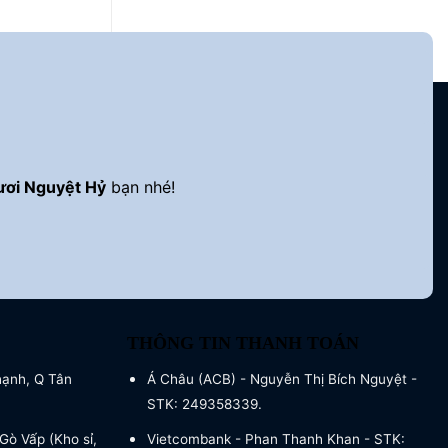
ươi Nguyệt Hỷ
bạn nhé!
THÔNG TIN THANH TOÁN
hạnh, Q Tân
Á Châu (ACB) - Nguyễn Thị Bích Nguyệt -
STK: 249358339.
Gò Vấp (Kho sỉ,
Vietcombank - Phan Thanh Khan - STK: