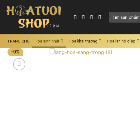
Skip
to
Tìm
content
kiếm:
TRANG CHỦ
Hoa sinh nhật
Hoa khai trương
Hoa lan hồ điệp
-9%