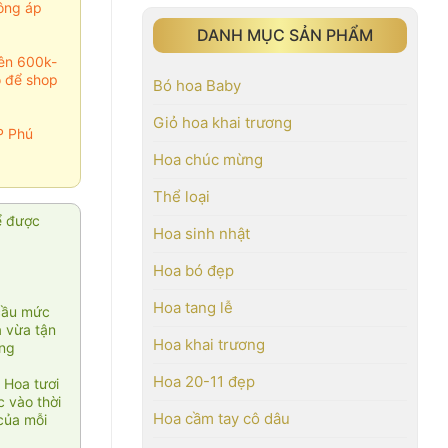
ông áp
DANH MỤC SẢN PHẨM
rên 600k-
o để shop
Bó hoa Baby
Giỏ hoa khai trương
P Phú
Hoa chúc mừng
Thể loại
ể được
Hoa sinh nhật
Hoa bó đẹp
Hoa tang lễ
cầu mức
ạ vừa tận
Hoa khai trương
àng
Hoa 20-11 đẹp
 Hoa tươi
 vào thời
Hoa cầm tay cô dâu
của mỗi