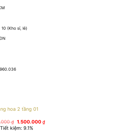
HCM
0 (Kho sỉ, lẻ)
 ĐN
.960.036
ng hoa 2 tầng 01
Giá
Giá
0.000
1.500.000
₫
₫
gốc
hiện
Tiết kiệm: 9.1%
là:
tại