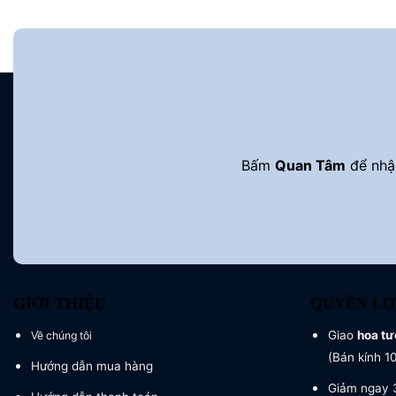
Bấm
Quan Tâm
để nhận
GIỚI THIỆU
QUYỀN LỢ
Giao
hoa tư
Về chúng tôi
(Bán kính 1
Hướng dẫn mua hàng
Giảm ngay 3