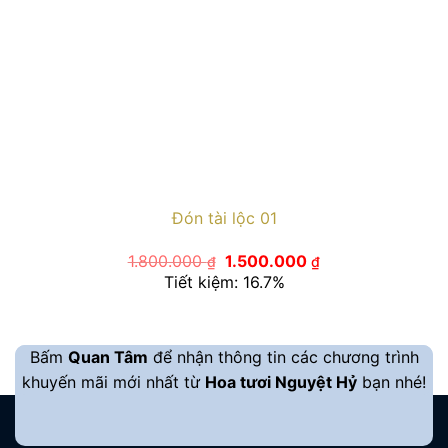
Đón tài lộc 01
Giá
Giá
1.800.000
1.500.000
₫
₫
gốc
hiện
Tiết kiệm: 16.7%
là:
tại
1.800.000 ₫.
là:
1.500.000 ₫.
Bấm
Quan Tâm
để nhận thông tin các chương trình
khuyến mãi mới nhất từ
Hoa tươi Nguyệt Hỷ
bạn nhé!