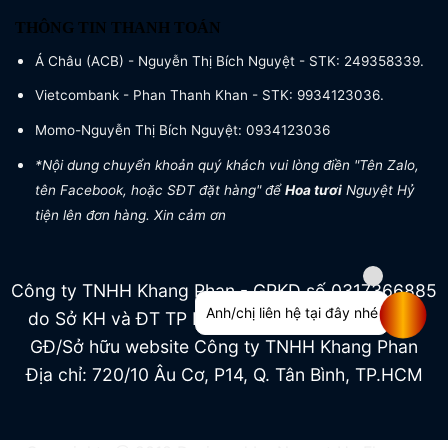
THÔNG TIN THANH TOÁN
Á Châu (ACB) - Nguyễn Thị Bích Nguyệt - STK: 249358339.
Vietcombank - Phan Thanh Khan - STK: 9934123036.
Momo-Nguyễn Thị Bích Nguyệt: 0934123036
*Nội dung chuyển khoản quý khách vui lòng điền "Tên Zalo,
tên Facebook, hoặc SĐT đặt hàng" để
Hoa tươi
Nguyệt Hỷ
tiện lên đơn hàng. Xin cảm ơn
Công ty TNHH Khang Phan - GPKD số 0317366885
Anh/chị liên hệ tại đây nhé
do Sở KH và ĐT TP HCM cấp ngày 04/07/2022
GĐ/Sở hữu website Công ty TNHH Khang Phan
Địa chỉ: 720/10 Âu Cơ, P14, Q. Tân Bình, TP.HCM