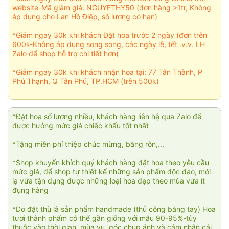
website-Mã giảm giá: NGUYETHY50 (đơn hàng >1tr, Không
áp dụng cho Lan Hồ Điệp, số lượng có hạn)
*Giảm ngay 30k khi khách Đặt hoa trước 2 ngày (đơn trên
600k-Không áp dụng song song, các ngày lễ, tết .v.v. LH
Zalo để shop hỗ trợ chi tiết hơn)
*Giảm ngay 30k khi khách nhận hoa tại: 77 Tân Thành, P
Phú Thạnh, Q Tân Phú, TP.HCM (trên 500k)
*Đặt hoa số lượng nhiều, khách hàng liên hệ qua Zalo để
được hưởng mức giá chiếc khấu tốt nhất
*Tặng miễn phí thiệp chúc mừng, băng rôn,...
*Shop khuyến khích quý khách hàng đặt hoa theo yêu cầu
mức giá, để shop tự thiết kế những sản phẩm độc đáo, mới
lạ vừa tận dụng được những loại hoa đẹp theo mùa vừa ít
đụng hàng
*Do đặt thù là sản phẩm handmade (thủ công bằng tay) Hoa
tươi thành phẩm có thể gần giống với mẫu 90-95%-tùy
thuộc vào thời gian, mùa vụ, góc chụp ảnh và cảm nhận cái