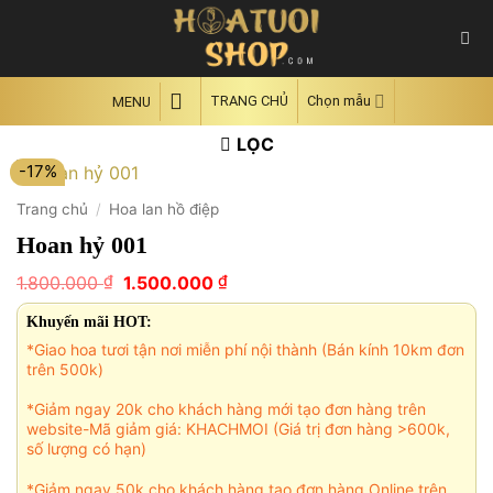
Skip
to
content
TRANG CHỦ
Chọn mẫu
MENU
LỌC
-17%
Trang chủ
/
Hoa lan hồ điệp
Hoan hỷ 001
Giá
Giá
₫
₫
1.800.000
1.500.000
gốc
hiện
là:
tại
Khuyến mãi HOT:
1.800.000 ₫.
là:
*Giao hoa tươi tận nơi miễn phí nội thành (Bán kính 10km đơn
1.500.000 ₫.
trên 500k)
*Giảm ngay 20k cho khách hàng mới tạo đơn hàng trên
website-Mã giảm giá: KHACHMOI (Giá trị đơn hàng >600k,
số lượng có hạn)
*Giảm ngay 50k cho khách hàng tạo đơn hàng Online trên