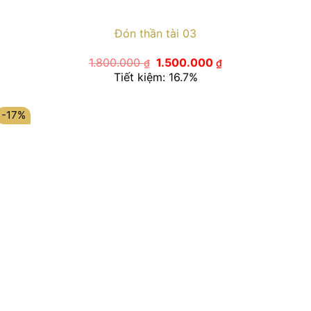
Đón thần tài 03
Giá
Giá
1.800.000
1.500.000
₫
₫
gốc
hiện
Tiết kiệm: 16.7%
là:
tại
1.800.000 ₫.
là:
1.500.000 ₫.
-17%