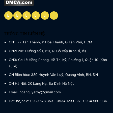
THÔNG TIN LIÊN HỆ
CN1: 77 Tân Thành, P Hòa Thạnh, Q Tân Phú, HCM
CN2: 205 Đường số 1, P11, Q. Gò Vấp (Kho sỉ, lẻ)
CN3: Cc Lê Hồng Phong, Hồ Thị Kỷ, Phường 1, Quận 10 (Kho
sỉ, lẻ)
CN Biên hòa: 380 Huỳnh Văn Luỹ, Quang Vinh, BH, ĐN
CN Hà Nội: 2K Láng Hạ, Ba Đình Hà Nội.
Email: hoanguyethy@gmail.com
Hotline,Zalo: 0989.578.353 - 0934.123.036 - 0934.960.036