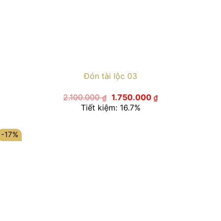
Đón tài lộc 03
Giá
Giá
2.100.000
1.750.000
₫
₫
gốc
hiện
Tiết kiệm: 16.7%
là:
tại
2.100.000 ₫.
là:
1.750.000 ₫.
-17%