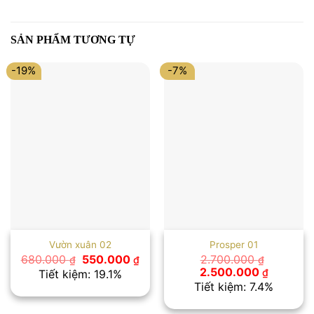
SẢN PHẨM TƯƠNG TỰ
-19%
-7%
Vườn xuân 02
Prosper 01
Giá
Giá
680.000
550.000
2.700.000
₫
₫
₫
gốc
hiện
Giá
Giá
2.500.000
₫
Tiết kiệm: 19.1%
là:
tại
gốc
hiện
Tiết kiệm: 7.4%
680.000 ₫.
là:
là:
tại
550.000 ₫.
2.700.000 ₫.
là: