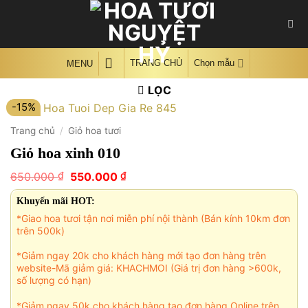
Skip
to
content
TRANG CHỦ
Chọn mẫu
MENU
LỌC
-15%
Trang chủ
/
Giỏ hoa tươi
Giỏ hoa xinh 010
Giá
Giá
₫
₫
650.000
550.000
gốc
hiện
là:
tại
Khuyến mãi HOT:
650.000 ₫.
là:
*Giao hoa tươi tận nơi miễn phí nội thành (Bán kính 10km đơn
550.000 ₫.
trên 500k)
*Giảm ngay 20k cho khách hàng mới tạo đơn hàng trên
website-Mã giảm giá: KHACHMOI (Giá trị đơn hàng >600k,
số lượng có hạn)
*Giảm ngay 50k cho khách hàng tạo đơn hàng Online trên