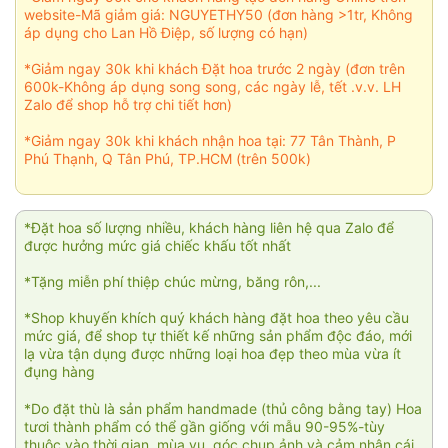
website-Mã giảm giá: NGUYETHY50 (đơn hàng >1tr, Không
áp dụng cho Lan Hồ Điệp, số lượng có hạn)
*Giảm ngay 30k khi khách Đặt hoa trước 2 ngày (đơn trên
600k-Không áp dụng song song, các ngày lễ, tết .v.v. LH
Zalo để shop hỗ trợ chi tiết hơn)
*Giảm ngay 30k khi khách nhận hoa tại: 77 Tân Thành, P
Phú Thạnh, Q Tân Phú, TP.HCM (trên 500k)
*Đặt hoa số lượng nhiều, khách hàng liên hệ qua Zalo để
được hưởng mức giá chiếc khấu tốt nhất
*Tặng miễn phí thiệp chúc mừng, băng rôn,...
*Shop khuyến khích quý khách hàng đặt hoa theo yêu cầu
mức giá, để shop tự thiết kế những sản phẩm độc đáo, mới
lạ vừa tận dụng được những loại hoa đẹp theo mùa vừa ít
đụng hàng
*Do đặt thù là sản phẩm handmade (thủ công bằng tay) Hoa
tươi thành phẩm có thể gần giống với mẫu 90-95%-tùy
thuộc vào thời gian, mùa vụ, góc chụp ảnh và cảm nhận cái