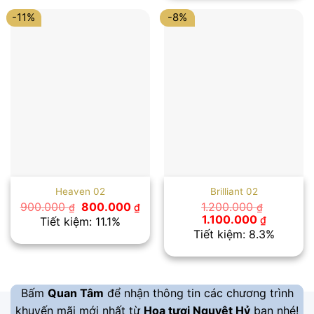
2.500.00
-11%
-8%
Heaven 02
Brilliant 02
Giá
Giá
900.000
800.000
1.200.000
₫
₫
₫
gốc
hiện
Giá
Giá
1.100.000
₫
Tiết kiệm: 11.1%
là:
tại
gốc
hiện
Tiết kiệm: 8.3%
900.000 ₫.
là:
là:
tại
800.000 ₫.
1.200.000 ₫.
là:
1.100.000
Bấm
Quan Tâm
để nhận thông tin các chương trình
khuyến mãi mới nhất từ
Hoa tươi Nguyệt Hỷ
bạn nhé!