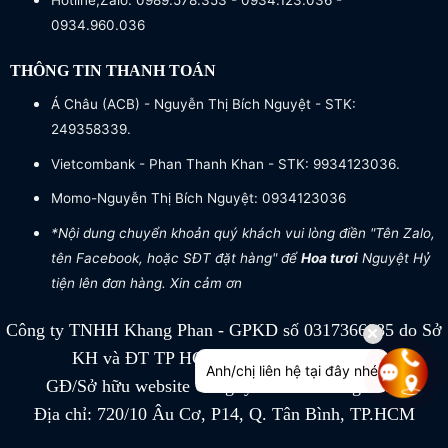
Hotline,Zalo: 0989.578.353 - 0934.123.036 -
0934.960.036
THÔNG TIN THANH TOÁN
Á Châu (ACB) - Nguyễn Thị Bích Nguyệt - STK:
249358339.
Vietcombank - Phan Thanh Khan - STK: 9934123036.
Momo-Nguyễn Thị Bích Nguyệt: 0934123036
*Nội dung chuyển khoản quý khách vui lòng điền "Tên Zalo,
tên Facebook, hoặc SĐT đặt hàng" để
Hoa tươi
Nguyệt Hỷ
tiện lên đơn hàng. Xin cảm ơn
Công ty TNHH Khang Phan - GPKD số 0317366885 do Sở
KH và ĐT TP HCM cấp ngày 04/07/2022
Anh/chị liên hệ tại đây nhé
GĐ/Sở hữu website Công ty TNHH Khang Phan
Địa chỉ: 720/10 Âu Cơ, P14, Q. Tân Bình, TP.HCM