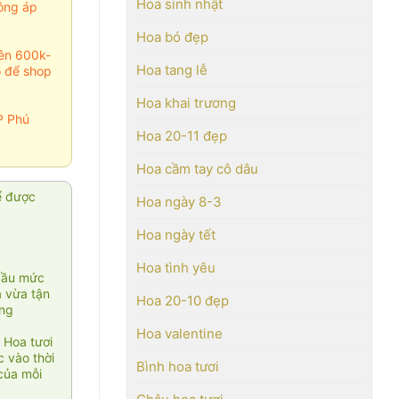
Hoa sinh nhật
ông áp
Hoa bó đẹp
rên 600k-
Hoa tang lễ
o để shop
Hoa khai trương
P Phú
Hoa 20-11 đẹp
Hoa cầm tay cô dâu
ể được
Hoa ngày 8-3
Hoa ngày tết
Hoa tình yêu
cầu mức
ạ vừa tận
Hoa 20-10 đẹp
àng
Hoa valentine
 Hoa tươi
 vào thời
Bình hoa tươi
của mỗi