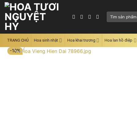
Skip
to
Tìm
content
kiếm:
TRANG CHỦ
Hoa sinh nhật
Hoa khai trương
Hoa lan hồ điệp
-10%