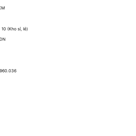
HCM
0 (Kho sỉ, lẻ)
 ĐN
.960.036