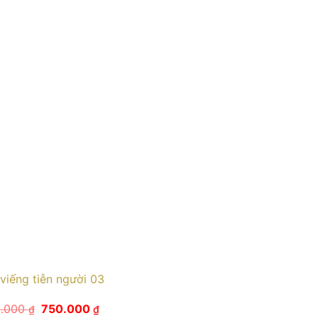
viếng tiễn người 03
Giá
Giá
0.000
750.000
₫
₫