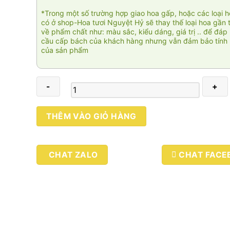
*Trong một số trường hợp giao hoa gấp, hoặc các loại 
có ở shop-Hoa tươi Nguyệt Hỷ sẽ thay thế loại hoa gần 
về phẩm chất như: màu sắc, kiểu dáng, giá trị .. để đáp
cầu cấp bách của khách hàng nhưng vẫn đảm bảo tính 
của sản phẩm
Hoa
THÊM VÀO GIỎ HÀNG
viếng
Tiếc
thương
CHAT ZALO
CHAT FACE
005
số
lượng