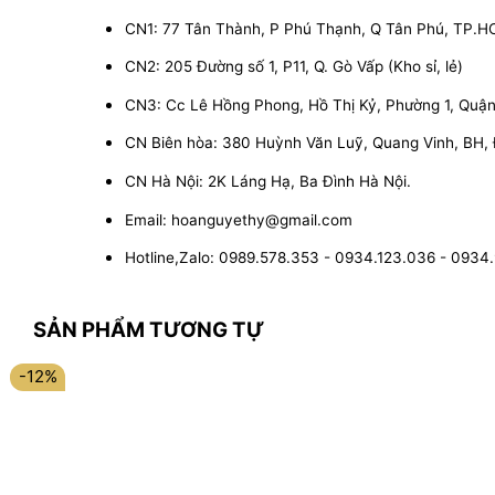
CN1: 77 Tân Thành, P Phú Thạnh, Q Tân Phú, TP.
CN2: 205 Đường số 1, P11, Q. Gò Vấp (Kho sỉ, lẻ)
CN3: Cc Lê Hồng Phong, Hồ Thị Kỷ, Phường 1, Quận 1
CN Biên hòa: 380 Huỳnh Văn Luỹ, Quang Vinh, BH,
CN Hà Nội: 2K Láng Hạ, Ba Đình Hà Nội.
Email: hoanguyethy@gmail.com
Hotline,Zalo: 0989.578.353 - 0934.123.036 - 0934
SẢN PHẨM TƯƠNG TỰ
-12%