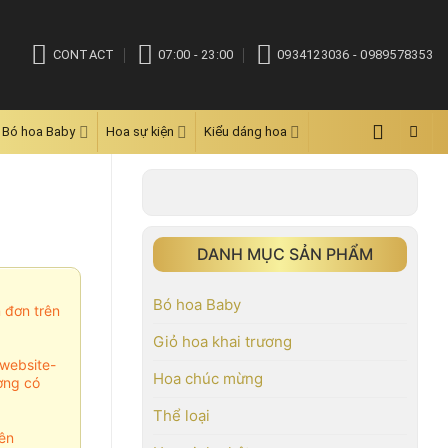
CONTACT
07:00 - 23:00
0934123036 - 0989578353
Bó hoa Baby
Hoa sự kiện
Kiểu dáng hoa
DANH MỤC SẢN PHẨM
Bó hoa Baby
m đơn trên
Giỏ hoa khai trương
website-
Hoa chúc mừng
ợng có
Thể loại
ên