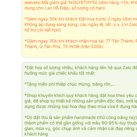
website-Mã giảm giá: NGUYETHY50 (đơn hàng >1tr, Kh
dụng cho Lan Hồ Điệp, số lượng có hạn)
*Giảm ngay 30k khi khách Đặt hoa trước 2 ngày (đơn t
Không áp dụng song song, các ngày lễ, tết .v.v. LH Zal
hỗ trợ chi tiết hơn)
*Giảm ngay 30k khi khách nhận hoa tại: 77 Tân Thành, 
Thạnh, Q Tân Phú, TP.HCM (trên 500k)
*Đặt hoa số lượng nhiều, khách hàng liên hệ qua Zalo đ
hưởng mức giá chiếc khấu tốt nhất
*Tặng miễn phí thiệp chúc mừng, băng rôn,...
*Shop khuyến khích quý khách hàng đặt hoa theo yêu 
giá, để shop tự thiết kế những sản phẩm độc đáo, mới l
dụng được những loại hoa đẹp theo mùa vừa ít đụng h
*Do đặt thù là sản phẩm handmade (thủ công bằng tay)
thành phẩm có thể gần giống với mẫu 90-95%-tùy thuộc
gian, mùa vụ, góc chụp ảnh và cảm nhận cái đẹp riêng 
khách hàng