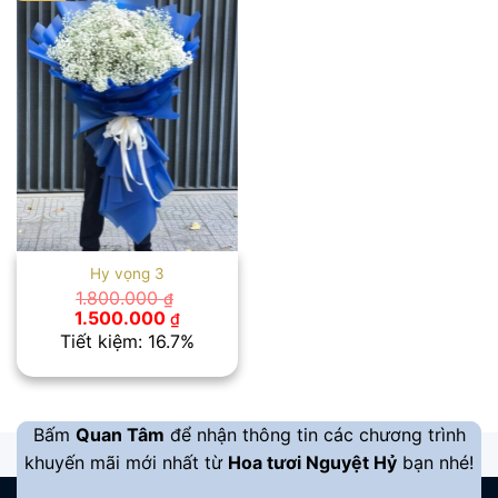
Hy vọng 3
1.800.000
₫
Giá
Giá
1.500.000
₫
gốc
hiện
Tiết kiệm: 16.7%
là:
tại
1.800.000 ₫.
là:
1.500.000 ₫.
Bấm
Quan Tâm
để nhận thông tin các chương trình
khuyến mãi mới nhất từ
Hoa tươi Nguyệt Hỷ
bạn nhé!