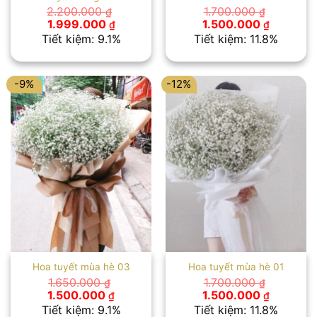
2.200.000
1.700.000
₫
₫
Giá
Giá
Giá
Giá
1.999.000
1.500.000
₫
₫
gốc
hiện
gốc
hiện
Tiết kiệm: 9.1%
Tiết kiệm: 11.8%
là:
tại
là:
tại
2.200.000 ₫.
là:
1.700.000 ₫.
là:
1.999.000 ₫.
1.500.00
-9%
-12%
Hoa tuyết mùa hè 03
Hoa tuyết mùa hè 01
1.650.000
1.700.000
₫
₫
Giá
Giá
Giá
Giá
1.500.000
1.500.000
₫
₫
gốc
hiện
gốc
hiện
Tiết kiệm: 9.1%
Tiết kiệm: 11.8%
là:
tại
là:
tại