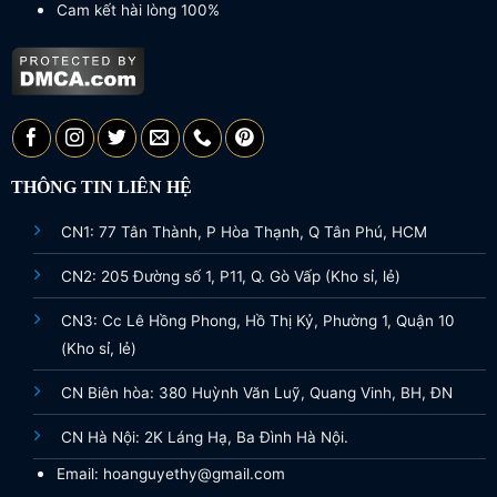
Cam kết hài lòng 100%
THÔNG TIN LIÊN HỆ
CN1: 77 Tân Thành, P Hòa Thạnh, Q Tân Phú, HCM
CN2: 205 Đường số 1, P11, Q. Gò Vấp (Kho sỉ, lẻ)
CN3: Cc Lê Hồng Phong, Hồ Thị Kỷ, Phường 1, Quận 10
(Kho sỉ, lẻ)
CN Biên hòa: 380 Huỳnh Văn Luỹ, Quang Vinh, BH, ĐN
CN Hà Nội: 2K Láng Hạ, Ba Đình Hà Nội.
Email: hoanguyethy@gmail.com