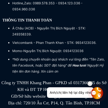
Hotline,Zalo: 0989.578.353 - 0934.123.036 -
0934.960.036
THÔNG TIN THANH TOÁN
Á Châu (ACB) - Nguyễn Thị Bích Nguyệt - STK:
249358339.
Vietcombank - Phan Thanh Khan - STK: 9934123036.
Momo-Nguyễn Thị Bích Nguyệt: 0934123036
*Nội dung chuyển khoản quý khách vui lòng điền "Tên Zalo,
tên Facebook, hoặc SĐT đặt hàng" để
Hoa tươi
Nguyệt Hỷ
tiện lên đơn hàng. Xin cảm ơn
Công ty TNHH Khang Phan - GPKD số 0317366885 do Sở
KH và ĐT TP HCM cấp ngày 04/07/2022
Anh/chị liên hệ tại đây nhé
GĐ/Sở hữu website Công ty TNHH Khang Phan
Địa chỉ: 720/10 Âu Cơ, P14, Q. Tân Bình, TP.HCM