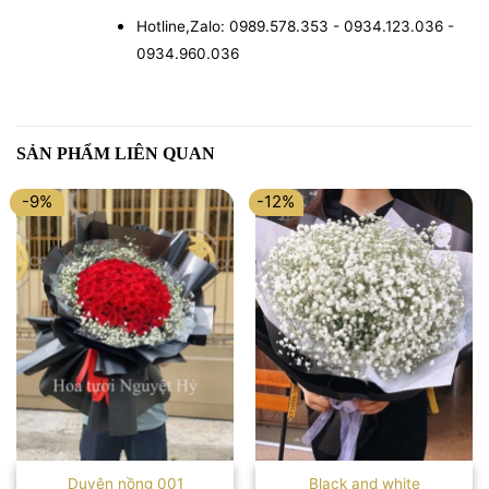
Hotline,Zalo: 0989.578.353 - 0934.123.036 -
0934.960.036
SẢN PHẨM LIÊN QUAN
-9%
-12%
Duyên nồng 001
Black and white