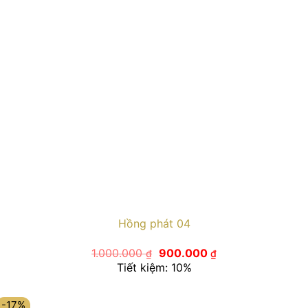
Hồng phát 04
Giá
Giá
1.000.000
900.000
₫
₫
gốc
hiện
Tiết kiệm: 10%
là:
tại
1.000.000 ₫.
là:
900.000 ₫.
-17%