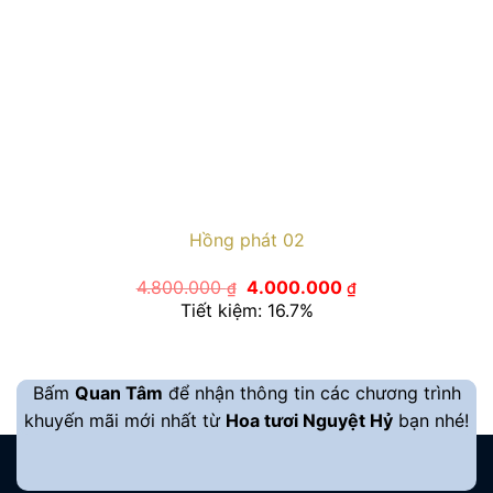
Hồng phát 02
Giá
Giá
4.800.000
4.000.000
₫
₫
gốc
hiện
Tiết kiệm: 16.7%
là:
tại
4.800.000 ₫.
là:
4.000.000 ₫.
Bấm
Quan Tâm
để nhận thông tin các chương trình
khuyến mãi mới nhất từ
Hoa tươi Nguyệt Hỷ
bạn nhé!