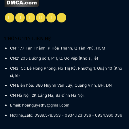
THÔNG TIN LIÊN HỆ
CN1: 77 Tân Thành, P Hòa Thạnh, Q Tân Phú, HCM
CN2: 205 Đường số 1, P11, Q. Gò Vấp (Kho sỉ, lẻ)
CN3: Cc Lê Hồng Phong, Hồ Thị Kỷ, Phường 1, Quận 10 (Kho
sỉ, lẻ)
CN Biên hòa: 380 Huỳnh Văn Luỹ, Quang Vinh, BH, ĐN
CN Hà Nội: 2K Láng Hạ, Ba Đình Hà Nội.
Email: hoanguyethy@gmail.com
Hotline,Zalo: 0989.578.353 - 0934.123.036 - 0934.960.036