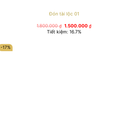
Đón tài lộc 01
Giá
Giá
1.800.000
1.500.000
₫
₫
gốc
hiện
Tiết kiệm: 16.7%
là:
tại
1.800.000 ₫.
là:
1.500.000 ₫.
-17%