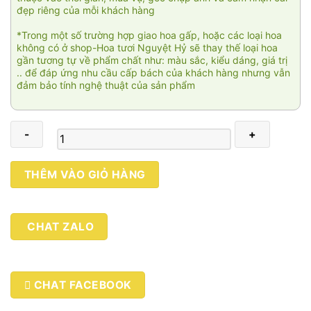
đẹp riêng của mỗi khách hàng
*Trong một số trường hợp giao hoa gấp, hoặc các loại hoa
không có ở shop-Hoa tươi Nguyệt Hỷ sẽ thay thế loại hoa
gần tương tự về phẩm chất như: màu sắc, kiểu dáng, giá trị
.. để đáp ứng nhu cầu cấp bách của khách hàng nhưng vẫn
đảm bảo tính nghệ thuật của sản phẩm
Hoa
THÊM VÀO GIỎ HÀNG
lan
Sài
Gòn
CHAT ZALO
007
số
lượng
CHAT FACEBOOK