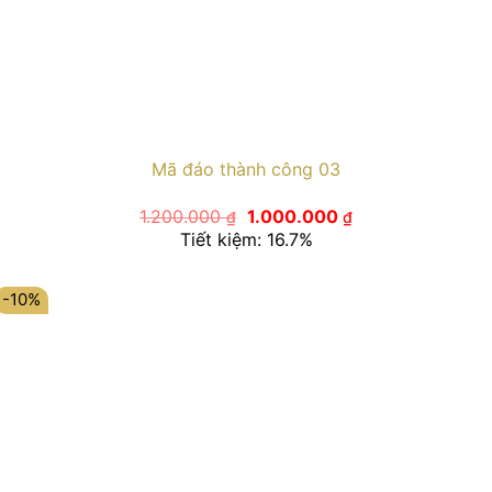
Mã đáo thành công 03
Giá
Giá
1.200.000
1.000.000
₫
₫
gốc
hiện
Tiết kiệm: 16.7%
là:
tại
1.200.000 ₫.
là:
1.000.000 ₫.
-10%