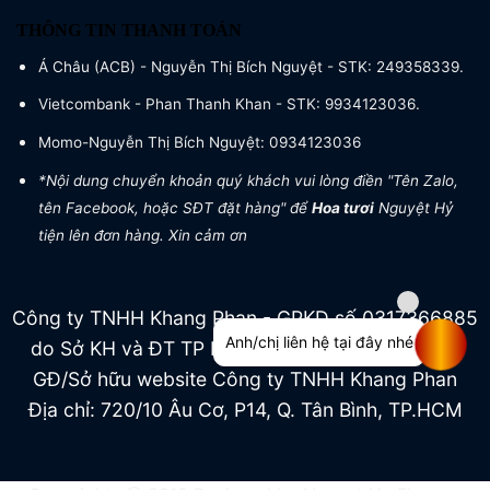
THÔNG TIN THANH TOÁN
Á Châu (ACB) - Nguyễn Thị Bích Nguyệt - STK: 249358339.
Vietcombank - Phan Thanh Khan - STK: 9934123036.
Momo-Nguyễn Thị Bích Nguyệt: 0934123036
*Nội dung chuyển khoản quý khách vui lòng điền "Tên Zalo,
tên Facebook, hoặc SĐT đặt hàng" để
Hoa tươi
Nguyệt Hỷ
tiện lên đơn hàng. Xin cảm ơn
Công ty TNHH Khang Phan - GPKD số 0317366885
Anh/chị liên hệ tại đây nhé
do Sở KH và ĐT TP HCM cấp ngày 04/07/2022
GĐ/Sở hữu website Công ty TNHH Khang Phan
Địa chỉ: 720/10 Âu Cơ, P14, Q. Tân Bình, TP.HCM