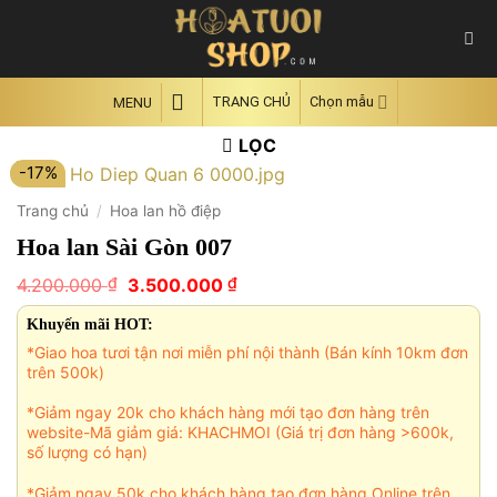
Skip
to
content
TRANG CHỦ
Chọn mẫu
MENU
LỌC
-17%
Trang chủ
/
Hoa lan hồ điệp
Hoa lan Sài Gòn 007
Giá
Giá
₫
₫
4.200.000
3.500.000
gốc
hiện
là:
tại
Khuyến mãi HOT:
4.200.000 ₫.
là:
*Giao hoa tươi tận nơi miễn phí nội thành (Bán kính 10km đơn
3.500.000 ₫.
trên 500k)
*Giảm ngay 20k cho khách hàng mới tạo đơn hàng trên
website-Mã giảm giá: KHACHMOI (Giá trị đơn hàng >600k,
số lượng có hạn)
*Giảm ngay 50k cho khách hàng tạo đơn hàng Online trên