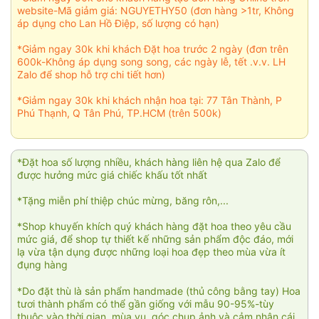
website-Mã giảm giá: NGUYETHY50 (đơn hàng >1tr, Không
áp dụng cho Lan Hồ Điệp, số lượng có hạn)
*Giảm ngay 30k khi khách Đặt hoa trước 2 ngày (đơn trên
600k-Không áp dụng song song, các ngày lễ, tết .v.v. LH
Zalo để shop hỗ trợ chi tiết hơn)
*Giảm ngay 30k khi khách nhận hoa tại: 77 Tân Thành, P
Phú Thạnh, Q Tân Phú, TP.HCM (trên 500k)
*Đặt hoa số lượng nhiều, khách hàng liên hệ qua Zalo để
được hưởng mức giá chiếc khấu tốt nhất
*Tặng miễn phí thiệp chúc mừng, băng rôn,...
*Shop khuyến khích quý khách hàng đặt hoa theo yêu cầu
mức giá, để shop tự thiết kế những sản phẩm độc đáo, mới
lạ vừa tận dụng được những loại hoa đẹp theo mùa vừa ít
đụng hàng
*Do đặt thù là sản phẩm handmade (thủ công bằng tay) Hoa
tươi thành phẩm có thể gần giống với mẫu 90-95%-tùy
thuộc vào thời gian, mùa vụ, góc chụp ảnh và cảm nhận cái