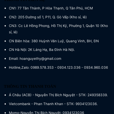
CN1: 77 Tân Thành, P Hòa Thạnh, Q Tân Phú, HCM
CN2: 205 Đường số 1, P11, Q. Gò Vấp (Kho sỉ, lẻ)
CN3: Cc Lê Hồng Phong, Hồ Thị Kỷ, Phường 1, Quận 10 (Kho
sỉ, lẻ)
CN Biên hòa: 380 Huỳnh Văn Luỹ, Quang Vinh, BH, ĐN
CN Hà Nội: 2K Láng Hạ, Ba Đình Hà Nội.
Email: hoanguyethy@gmail.com
Hotline,Zalo: 0989.578.353 - 0934.123.036 - 0934.960.036
THÔNG TIN THANH TOÁN
Á Châu (ACB) - Nguyễn Thị Bích Nguyệt - STK: 249358339.
Vietcombank - Phan Thanh Khan - STK: 9934123036.
Momo-Nguyễn Thị Bích Nguyệt: 0934123036