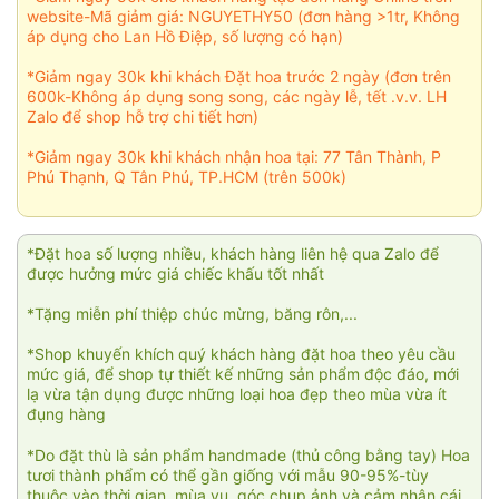
website-Mã giảm giá: NGUYETHY50 (đơn hàng >1tr, Không
áp dụng cho Lan Hồ Điệp, số lượng có hạn)
*Giảm ngay 30k khi khách Đặt hoa trước 2 ngày (đơn trên
600k-Không áp dụng song song, các ngày lễ, tết .v.v. LH
Zalo để shop hỗ trợ chi tiết hơn)
*Giảm ngay 30k khi khách nhận hoa tại: 77 Tân Thành, P
Phú Thạnh, Q Tân Phú, TP.HCM (trên 500k)
*Đặt hoa số lượng nhiều, khách hàng liên hệ qua Zalo để
được hưởng mức giá chiếc khấu tốt nhất
*Tặng miễn phí thiệp chúc mừng, băng rôn,...
*Shop khuyến khích quý khách hàng đặt hoa theo yêu cầu
mức giá, để shop tự thiết kế những sản phẩm độc đáo, mới
lạ vừa tận dụng được những loại hoa đẹp theo mùa vừa ít
đụng hàng
*Do đặt thù là sản phẩm handmade (thủ công bằng tay) Hoa
tươi thành phẩm có thể gần giống với mẫu 90-95%-tùy
thuộc vào thời gian, mùa vụ, góc chụp ảnh và cảm nhận cái