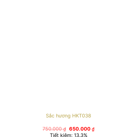
Sắc hương HKT038
Giá
Giá
750.000
650.000
₫
₫
gốc
hiện
Tiết kiệm: 13.3%