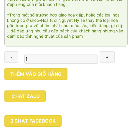
đẹp riêng của mỗi khách hàng
*Trong một số trường hợp giao hoa gấp, hoặc các loại hoa
không có ở shop-Hoa tươi Nguyệt Hỷ sẽ thay thế loại hoa
gần tương tự về phẩm chất như: màu sắc, kiểu dáng, giá trị
.. để đáp ứng nhu cầu cấp bách của khách hàng nhưng vẫn
đảm bảo tính nghệ thuật của sản phẩm
Hoa
THÊM VÀO GIỎ HÀNG
khai
trương
Sài
CHAT ZALO
Gòn
007
số
lượng
CHAT FACEBOOK