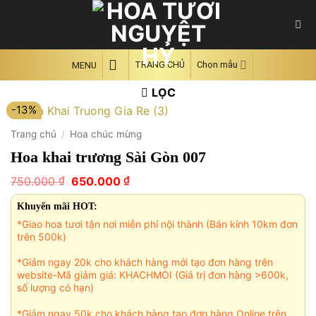
Skip
to
content
TRANG CHỦ
Chọn mẫu
MENU
LỌC
-13%
Trang chủ
/
Hoa chúc mừng
Hoa khai trương Sài Gòn 007
Giá
Giá
₫
₫
750.000
650.000
gốc
hiện
là:
tại
Khuyến mãi HOT:
750.000 ₫.
là:
*Giao hoa tươi tận nơi miễn phí nội thành (Bán kính 10km đơn
650.000 ₫.
trên 500k)
*Giảm ngay 20k cho khách hàng mới tạo đơn hàng trên
website-Mã giảm giá: KHACHMOI (Giá trị đơn hàng >600k,
số lượng có hạn)
*Giảm ngay 50k cho khách hàng tạo đơn hàng Online trên