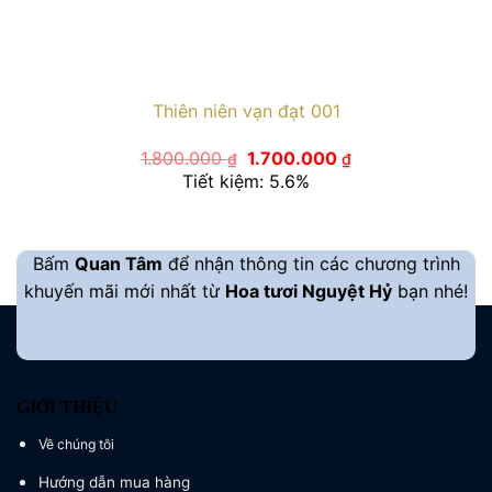
Thiên niên vạn đạt 001
Giá
Giá
1.800.000
1.700.000
₫
₫
gốc
hiện
Tiết kiệm: 5.6%
là:
tại
1.800.000 ₫.
là:
1.700.000 ₫.
Bấm
Quan Tâm
để nhận thông tin các chương trình
khuyến mãi mới nhất từ
Hoa tươi Nguyệt Hỷ
bạn nhé!
GIỚI THIỆU
Về chúng tôi
Hướng dẫn mua hàng