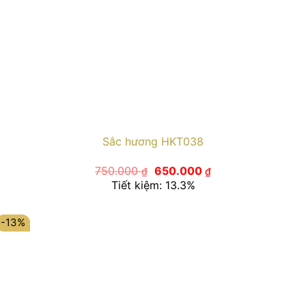
Sắc hương HKT038
Giá
Giá
750.000
650.000
₫
₫
gốc
hiện
Tiết kiệm: 13.3%
là:
tại
750.000 ₫.
là:
650.000 ₫.
-13%