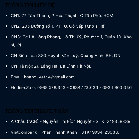
THÔNG TIN LIÊN HỆ
CN1: 77 Tân Thành, P Hòa Thạnh, Q Tân Phú, HCM
CN2: 205 Đường số 1, P11, Q. Gò Vấp (Kho sỉ, lẻ)
CN3: Cc Lê Hồng Phong, Hồ Thị Kỷ, Phường 1, Quận 10 (Kho
sỉ, lẻ)
CN Biên hòa: 380 Huỳnh Văn Luỹ, Quang Vinh, BH, ĐN
CN Hà Nội: 2K Láng Hạ, Ba Đình Hà Nội.
Email: hoanguyethy@gmail.com
Hotline,Zalo: 0989.578.353 - 0934.123.036 - 0934.960.036
THÔNG TIN THANH TOÁN
Á Châu (ACB) - Nguyễn Thị Bích Nguyệt - STK: 249358339.
Vietcombank - Phan Thanh Khan - STK: 9934123036.