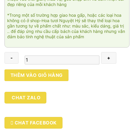
đẹp riêng của mỗi khách hàng
*Trong một số trường hợp giao hoa gấp, hoặc các loại hoa
không có ở shop-Hoa tươi Nguyệt Hỷ sẽ thay thế loại hoa
gần tương tự về phẩm chất như: màu sắc, kiểu dáng, giá trị
.. để đáp ứng nhu cầu cấp bách của khách hàng nhưng vẫn
đảm bảo tính nghệ thuật của sản phẩm
Hoa
THÊM VÀO GIỎ HÀNG
chúc
mừng
sang
CHAT ZALO
trọng
013
số
lượng
CHAT FACEBOOK