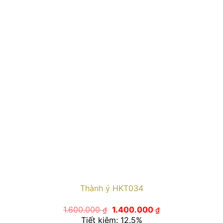
Thành ý HKT034
Giá
Giá
1.600.000
1.400.000
₫
₫
gốc
hiện
Tiết kiệm: 12.5%