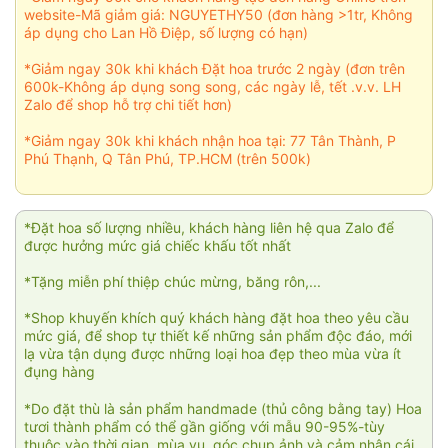
website-Mã giảm giá: NGUYETHY50 (đơn hàng >1tr, Không
áp dụng cho Lan Hồ Điệp, số lượng có hạn)
*Giảm ngay 30k khi khách Đặt hoa trước 2 ngày (đơn trên
600k-Không áp dụng song song, các ngày lễ, tết .v.v. LH
Zalo để shop hỗ trợ chi tiết hơn)
*Giảm ngay 30k khi khách nhận hoa tại: 77 Tân Thành, P
Phú Thạnh, Q Tân Phú, TP.HCM (trên 500k)
*Đặt hoa số lượng nhiều, khách hàng liên hệ qua Zalo để
được hưởng mức giá chiếc khấu tốt nhất
*Tặng miễn phí thiệp chúc mừng, băng rôn,...
*Shop khuyến khích quý khách hàng đặt hoa theo yêu cầu
mức giá, để shop tự thiết kế những sản phẩm độc đáo, mới
lạ vừa tận dụng được những loại hoa đẹp theo mùa vừa ít
đụng hàng
*Do đặt thù là sản phẩm handmade (thủ công bằng tay) Hoa
tươi thành phẩm có thể gần giống với mẫu 90-95%-tùy
thuộc vào thời gian, mùa vụ, góc chụp ảnh và cảm nhận cái