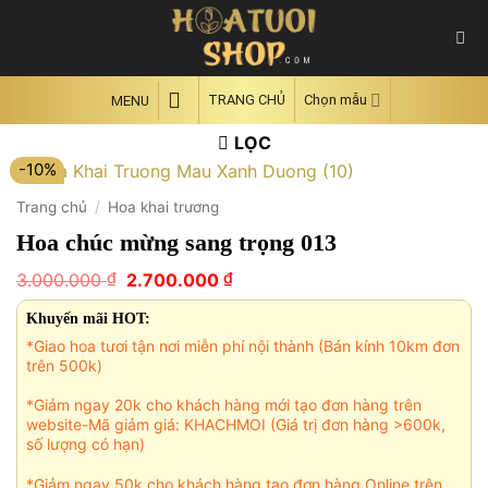
Skip
to
content
TRANG CHỦ
Chọn mẫu
MENU
LỌC
-10%
Trang chủ
/
Hoa khai trương
Hoa chúc mừng sang trọng 013
Giá
Giá
₫
₫
3.000.000
2.700.000
gốc
hiện
là:
tại
Khuyến mãi HOT:
3.000.000 ₫.
là:
*Giao hoa tươi tận nơi miễn phí nội thành (Bán kính 10km đơn
2.700.000 ₫.
trên 500k)
*Giảm ngay 20k cho khách hàng mới tạo đơn hàng trên
website-Mã giảm giá: KHACHMOI (Giá trị đơn hàng >600k,
số lượng có hạn)
*Giảm ngay 50k cho khách hàng tạo đơn hàng Online trên