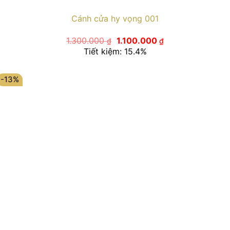
Cánh cửa hy vọng 001
Giá
Giá
1.300.000
1.100.000
₫
₫
gốc
hiện
Tiết kiệm: 15.4%
là:
tại
1.300.000 ₫.
là:
1.100.000 ₫.
-13%