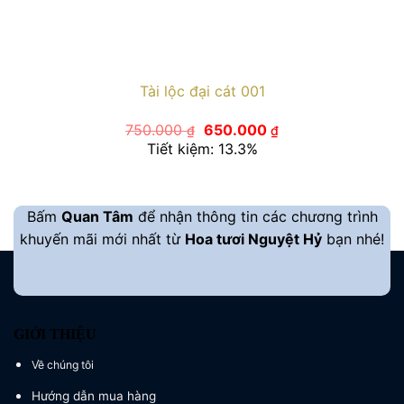
Tài lộc đại cát 001
Giá
Giá
750.000
650.000
₫
₫
gốc
hiện
Tiết kiệm: 13.3%
là:
tại
750.000 ₫.
là:
650.000 ₫.
Bấm
Quan Tâm
để nhận thông tin các chương trình
khuyến mãi mới nhất từ
Hoa tươi Nguyệt Hỷ
bạn nhé!
GIỚI THIỆU
Về chúng tôi
Hướng dẫn mua hàng