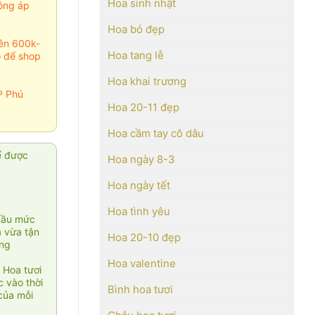
Hoa sinh nhật
ông áp
Hoa bó đẹp
rên 600k-
Hoa tang lễ
o để shop
Hoa khai trương
P Phú
Hoa 20-11 đẹp
Hoa cầm tay cô dâu
ể được
Hoa ngày 8-3
Hoa ngày tết
Hoa tình yêu
cầu mức
ạ vừa tận
Hoa 20-10 đẹp
àng
Hoa valentine
 Hoa tươi
 vào thời
Bình hoa tươi
của mỗi