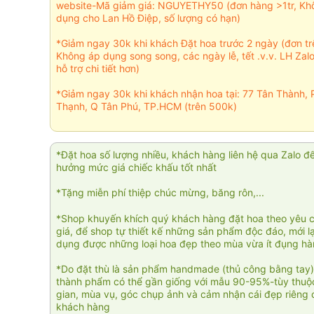
website-Mã giảm giá: NGUYETHY50 (đơn hàng >1tr, Kh
dụng cho Lan Hồ Điệp, số lượng có hạn)
*Giảm ngay 30k khi khách Đặt hoa trước 2 ngày (đơn t
Không áp dụng song song, các ngày lễ, tết .v.v. LH Zal
hỗ trợ chi tiết hơn)
*Giảm ngay 30k khi khách nhận hoa tại: 77 Tân Thành, 
Thạnh, Q Tân Phú, TP.HCM (trên 500k)
*Đặt hoa số lượng nhiều, khách hàng liên hệ qua Zalo đ
hưởng mức giá chiếc khấu tốt nhất
*Tặng miễn phí thiệp chúc mừng, băng rôn,...
*Shop khuyến khích quý khách hàng đặt hoa theo yêu 
giá, để shop tự thiết kế những sản phẩm độc đáo, mới l
dụng được những loại hoa đẹp theo mùa vừa ít đụng h
*Do đặt thù là sản phẩm handmade (thủ công bằng tay)
thành phẩm có thể gần giống với mẫu 90-95%-tùy thuộc
gian, mùa vụ, góc chụp ảnh và cảm nhận cái đẹp riêng 
khách hàng