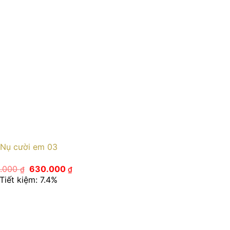
Nụ cười em 03
Giá
Giá
.000
630.000
₫
₫
gốc
hiện
Tiết kiệm: 7.4%
là:
tại
680.000 ₫.
là:
630.000 ₫.