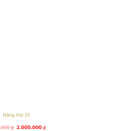
Nàng thơ 01
Giá
Giá
0.000
2.000.000
₫
₫