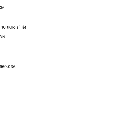
HCM
0 (Kho sỉ, lẻ)
 ĐN
.960.036