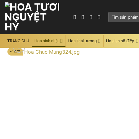
Skip
to
Tìm
content
kiếm:
TRANG CHỦ
Hoa sinh nhật
Hoa khai trương
Hoa lan hồ điệp
-14%