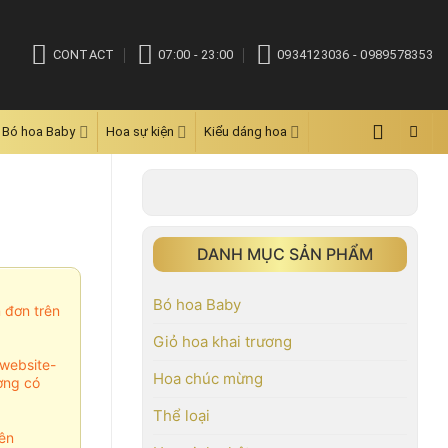
CONTACT
07:00 - 23:00
0934123036 - 0989578353
Bó hoa Baby
Hoa sự kiện
Kiểu dáng hoa
DANH MỤC SẢN PHẨM
Bó hoa Baby
m đơn trên
Giỏ hoa khai trương
website-
Hoa chúc mừng
ợng có
Thể loại
ên