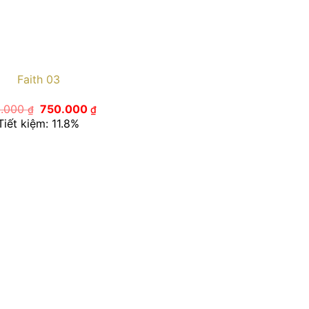
Faith 03
Giá
Giá
0.000
750.000
₫
₫
gốc
hiện
Tiết kiệm: 11.8%
là:
tại
850.000 ₫.
là:
750.000 ₫.