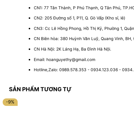
CN1: 77 Tân Thành, P Phú Thạnh, Q Tân Phú, TP.
CN2: 205 Đường số 1, P11, Q. Gò Vấp (Kho sỉ, lẻ)
CN3: Cc Lê Hồng Phong, Hồ Thị Kỷ, Phường 1, Quận 1
CN Biên hòa: 380 Huỳnh Văn Luỹ, Quang Vinh, BH,
CN Hà Nội: 2K Láng Hạ, Ba Đình Hà Nội.
Email: hoanguyethy@gmail.com
Hotline,Zalo: 0989.578.353 - 0934.123.036 - 0934
SẢN PHẨM TƯƠNG TỰ
-9%