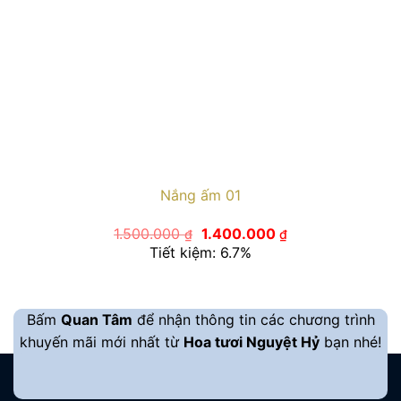
Nắng ấm 01
Giá
Giá
1.500.000
1.400.000
₫
₫
gốc
hiện
Tiết kiệm: 6.7%
là:
tại
1.500.000 ₫.
là:
1.400.000 ₫.
Bấm
Quan Tâm
để nhận thông tin các chương trình
khuyến mãi mới nhất từ
Hoa tươi Nguyệt Hỷ
bạn nhé!