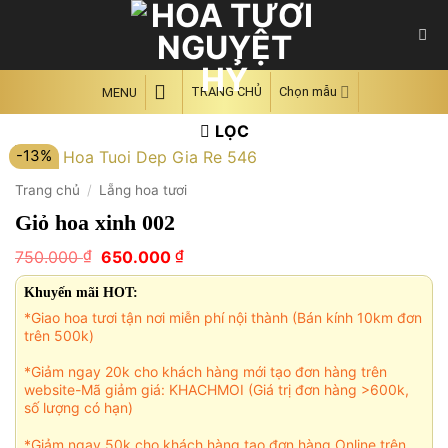
Skip
to
content
TRANG CHỦ
Chọn mẫu
MENU
LỌC
-13%
Trang chủ
/
Lẵng hoa tươi
Giỏ hoa xinh 002
Giá
Giá
₫
₫
750.000
650.000
gốc
hiện
là:
tại
Khuyến mãi HOT:
750.000 ₫.
là:
*Giao hoa tươi tận nơi miễn phí nội thành (Bán kính 10km đơn
650.000 ₫.
trên 500k)
*Giảm ngay 20k cho khách hàng mới tạo đơn hàng trên
website-Mã giảm giá: KHACHMOI (Giá trị đơn hàng >600k,
số lượng có hạn)
*Giảm ngay 50k cho khách hàng tạo đơn hàng Online trên