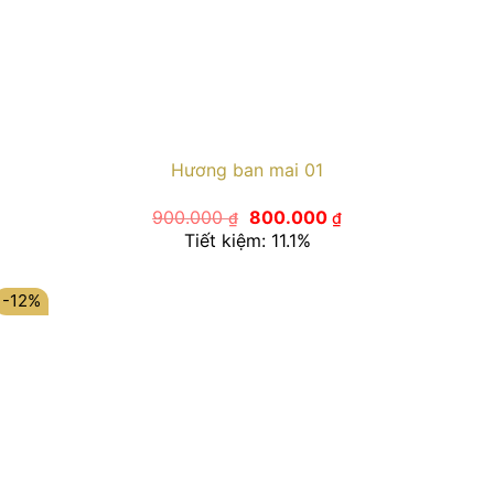
Hương ban mai 01
Giá
Giá
900.000
800.000
₫
₫
gốc
hiện
Tiết kiệm: 11.1%
là:
tại
900.000 ₫.
là:
800.000 ₫.
-12%