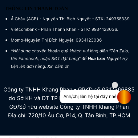
THÔNG TIN THANH TOÁN
Á Châu (ACB) - Nguyễn Thị Bích Nguyệt - STK: 249358339.
Vietcombank - Phan Thanh Khan - STK: 9934123036.
Momo-Nguyễn Thị Bích Nguyệt: 0934123036
*Nội dung chuyển khoản quý khách vui lòng điền "Tên Zalo,
tên Facebook, hoặc SĐT đặt hàng" để
Hoa tươi
Nguyệt Hỷ
tiện lên đơn hàng. Xin cảm ơn
Công ty TNHH Khang Phan - GPKD số 0317366885
Anh/chị liên hệ tại đây nhé
do Sở KH và ĐT TP HCM cấp ngày 04/07/2022
GĐ/Sở hữu website Công ty TNHH Khang Phan
Địa chỉ: 720/10 Âu Cơ, P14, Q. Tân Bình, TP.HCM