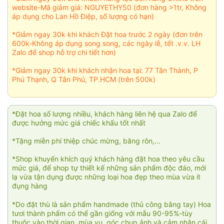
website-Mã giảm giá: NGUYETHY50 (đơn hàng >1tr, Không
áp dụng cho Lan Hồ Điệp, số lượng có hạn)
*Giảm ngay 30k khi khách Đặt hoa trước 2 ngày (đơn trên
600k-Không áp dụng song song, các ngày lễ, tết .v.v. LH
Zalo để shop hỗ trợ chi tiết hơn)
*Giảm ngay 30k khi khách nhận hoa tại: 77 Tân Thành, P
Phú Thạnh, Q Tân Phú, TP.HCM (trên 500k)
*Đặt hoa số lượng nhiều, khách hàng liên hệ qua Zalo để
được hưởng mức giá chiếc khấu tốt nhất
*Tặng miễn phí thiệp chúc mừng, băng rôn,...
*Shop khuyến khích quý khách hàng đặt hoa theo yêu cầu
mức giá, để shop tự thiết kế những sản phẩm độc đáo, mới
lạ vừa tận dụng được những loại hoa đẹp theo mùa vừa ít
đụng hàng
*Do đặt thù là sản phẩm handmade (thủ công bằng tay) Hoa
tươi thành phẩm có thể gần giống với mẫu 90-95%-tùy
thuộc vào thời gian, mùa vụ, góc chụp ảnh và cảm nhận cái