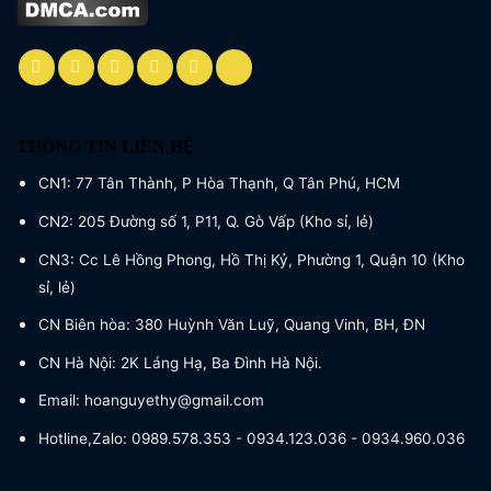
THÔNG TIN LIÊN HỆ
CN1: 77 Tân Thành, P Hòa Thạnh, Q Tân Phú, HCM
CN2: 205 Đường số 1, P11, Q. Gò Vấp (Kho sỉ, lẻ)
CN3: Cc Lê Hồng Phong, Hồ Thị Kỷ, Phường 1, Quận 10 (Kho
sỉ, lẻ)
CN Biên hòa: 380 Huỳnh Văn Luỹ, Quang Vinh, BH, ĐN
CN Hà Nội: 2K Láng Hạ, Ba Đình Hà Nội.
Email: hoanguyethy@gmail.com
Hotline,Zalo: 0989.578.353 - 0934.123.036 - 0934.960.036