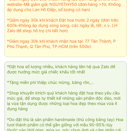
website-Mã giảm giá: NGUYETHY50 (đơn hàng >1tr, Không
áp dụng cho Lan Hồ Điệp, số lượng có hạn)
*Giảm ngay 30k khi khách Đặt hoa trước 2 ngày (đơn trên
600k-Không áp dụng song song, các ngày lễ, tết .v.v. LH
Zalo để shop hỗ trợ chi tiết hơn)
*Giảm ngay 30k khi khách nhận hoa tại: 77 Tân Thành, P
Phú Thạnh, Q Tân Phú, TP.HCM (trên 500k)
*Đặt hoa số lượng nhiều, khách hàng liên hệ qua Zalo để
được hưởng mức giá chiếc khấu tốt nhất
*Tặng miễn phí thiệp chúc mừng, băng rôn,...
*Shop khuyến khích quý khách hàng đặt hoa theo yêu cầu
mức giá, để shop tự thiết kế những sản phẩm độc đáo, mới
lạ vừa tận dụng được những loại hoa đẹp theo mùa vừa ít
đụng hàng
*Do đặt thù là sản phẩm handmade (thủ công bằng tay) Hoa
tươi thành phẩm có thể gần giống với mẫu 90-95%-tùy
thuộc vào thời gian, mùa vụ, góc chụp ảnh và cảm nhận cái