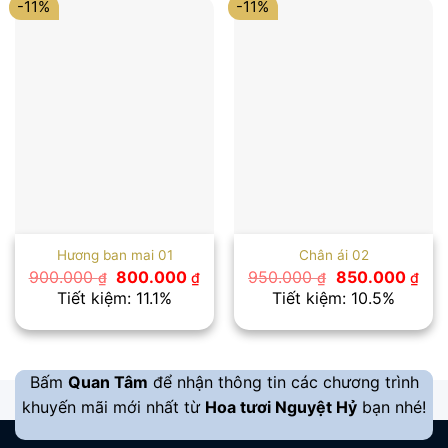
-11%
-11%
Hương ban mai 01
Chân ái 02
Giá
Giá
Giá
Giá
900.000
800.000
950.000
850.000
₫
₫
₫
₫
gốc
hiện
gốc
hiệ
Tiết kiệm: 11.1%
Tiết kiệm: 10.5%
là:
tại
là:
tại
900.000 ₫.
là:
950.000 ₫.
là:
800.000 ₫.
850
Bấm
Quan Tâm
để nhận thông tin các chương trình
khuyến mãi mới nhất từ
Hoa tươi Nguyệt Hỷ
bạn nhé!