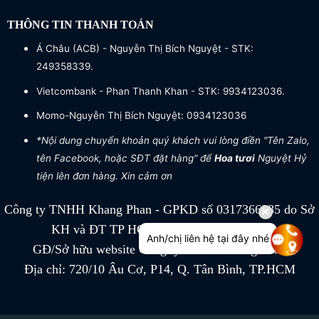
THÔNG TIN THANH TOÁN
Á Châu (ACB) - Nguyễn Thị Bích Nguyệt - STK:
249358339.
Vietcombank - Phan Thanh Khan - STK: 9934123036.
Momo-Nguyễn Thị Bích Nguyệt: 0934123036
*Nội dung chuyển khoản quý khách vui lòng điền "Tên Zalo,
tên Facebook, hoặc SĐT đặt hàng" để
Hoa tươi
Nguyệt Hỷ
tiện lên đơn hàng. Xin cảm ơn
Công ty TNHH Khang Phan - GPKD số 0317366885 do Sở
KH và ĐT TP HCM cấp ngày 04/07/2022
Anh/chị liên hệ tại đây nhé
GĐ/Sở hữu website Công ty TNHH Khang Phan
Địa chỉ: 720/10 Âu Cơ, P14, Q. Tân Bình, TP.HCM