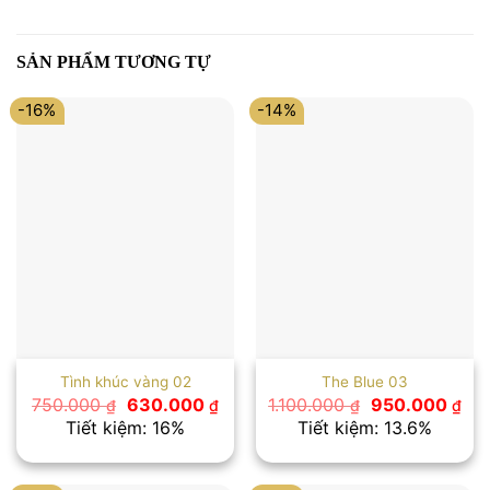
SẢN PHẨM TƯƠNG TỰ
-16%
-14%
Tình khúc vàng 02
The Blue 03
Giá
Giá
Giá
Giá
750.000
630.000
1.100.000
950.000
₫
₫
₫
₫
gốc
hiện
gốc
hiệ
Tiết kiệm: 16%
Tiết kiệm: 13.6%
là:
tại
là:
tại
750.000 ₫.
là:
1.100.000 ₫.
là:
630.000 ₫.
950