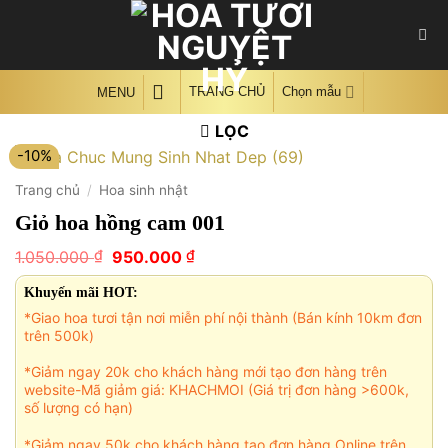
Skip
to
content
TRANG CHỦ
Chọn mẫu
MENU
LỌC
-10%
Trang chủ
/
Hoa sinh nhật
Giỏ hoa hồng cam 001
Giá
Giá
₫
₫
1.050.000
950.000
gốc
hiện
là:
tại
Khuyến mãi HOT:
1.050.000 ₫.
là:
*Giao hoa tươi tận nơi miễn phí nội thành (Bán kính 10km đơn
950.000 ₫.
trên 500k)
*Giảm ngay 20k cho khách hàng mới tạo đơn hàng trên
website-Mã giảm giá: KHACHMOI (Giá trị đơn hàng >600k,
số lượng có hạn)
*Giảm ngay 50k cho khách hàng tạo đơn hàng Online trên