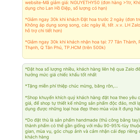
website-Mã giảm giá: NGUYETHY50 (đơn hàng >1tr, Kh
dụng cho Lan Hồ Điệp, số lượng có hạn)
*Giảm ngay 30k khi khách Đặt hoa trước 2 ngày (đơn t
Không áp dụng song song, các ngày lễ, tết .v.v. LH Zal
hỗ trợ chi tiết hơn)
*Giảm ngay 30k khi khách nhận hoa tại: 77 Tân Thành, 
Thạnh, Q Tân Phú, TP.HCM (trên 500k)
*Đặt hoa số lượng nhiều, khách hàng liên hệ qua Zalo đ
hưởng mức giá chiếc khấu tốt nhất
*Tặng miễn phí thiệp chúc mừng, băng rôn,...
*Shop khuyến khích quý khách hàng đặt hoa theo yêu 
giá, để shop tự thiết kế những sản phẩm độc đáo, mới l
dụng được những loại hoa đẹp theo mùa vừa ít đụng h
*Do đặt thù là sản phẩm handmade (thủ công bằng tay)
thành phẩm có thể gần giống với mẫu 90-95%-tùy thuộc
gian, mùa vụ, góc chụp ảnh và cảm nhận cái đẹp riêng 
khách hàng