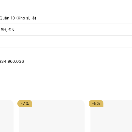
)
uận 10 (Kho sỉ, lẻ)
 BH, ĐN
0934.960.036
-7%
-8%