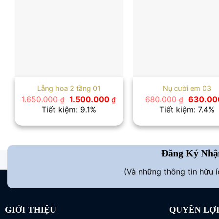
Lẵng hoa 2 tầng 01
Nụ cười em 03
Giá
Giá
Giá
1.650.000
1.500.000
680.000
630.0
₫
₫
₫
gốc
hiện
gốc
Tiết kiệm: 9.1%
Tiết kiệm: 7.4%
là:
tại
là:
1.650.000 ₫.
là:
680.000
1.500.000 ₫.
Đăng Ký Nhậ
(Và những thông tin hữu 
GIỚI THIỆU
QUYỀN LỢ