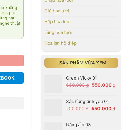
Chậu hoa tươi
hoa không
Giỏ hoa tươi
tương tự
 ứng nhu
Hộp hoa tươi
nghệ thuật
Lẵng hoa tươi
Hoa lan hồ điệp
SẢN PHẨM VỪA XEM
Green Vicky 01
EBOOK
Giá
Giá
650.000
550.000
₫
₫
gốc
hiện
là:
tại
Sắc hồng tình yêu 01
650.000 ₫.
là:
Giá
Giá
700.000
550.000
₫
₫
550.00
gốc
hiện
là:
tại
Nắng ấm 03
700.000 ₫.
là: