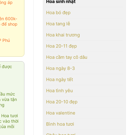
Hoa sinh nhật
ông áp
Hoa bó đẹp
rên 600k-
Hoa tang lễ
o để shop
Hoa khai trương
P Phú
Hoa 20-11 đẹp
Hoa cầm tay cô dâu
ể được
Hoa ngày 8-3
Hoa ngày tết
Hoa tình yêu
cầu mức
ạ vừa tận
Hoa 20-10 đẹp
àng
Hoa valentine
 Hoa tươi
 vào thời
Bình hoa tươi
của mỗi