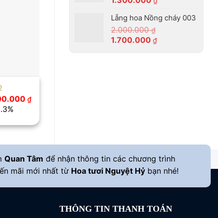
1.300.000
1.050.000 ₫.
₫
gốc
hiện
Lẵng hoa Nồng cháy 003
là:
tại
2.000.000
1.400.000 ₫.
là:
₫
Giá
Giá
1.700.000
1.300.000 ₫.
₫
gốc
hiện
là:
tại
2.000.000 ₫.
là:
1.700.000 ₫.
2
Giá
100.000
₫
c
hiện
8.3%
tại
00.000 ₫.
là:
1.100.000 ₫.
m
Quan Tâm
để nhận thông tin các chương trình
ến mãi mới nhất từ
Hoa tươi Nguyệt Hỷ
bạn nhé!
THÔNG TIN THANH TOÁN