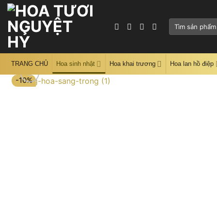
Skip
to
Tìm
content
kiếm:
TRANG CHỦ
Hoa sinh nhật
Hoa khai trương
Hoa lan hồ điệp
-10%