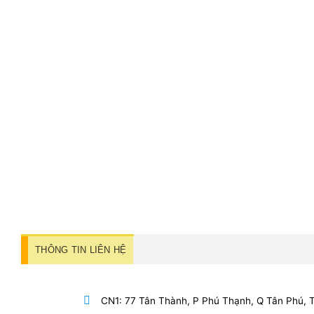
THÔNG TIN LIÊN HỆ
CN1: 77 Tân Thành, P Phú Thạnh, Q Tân Phú,