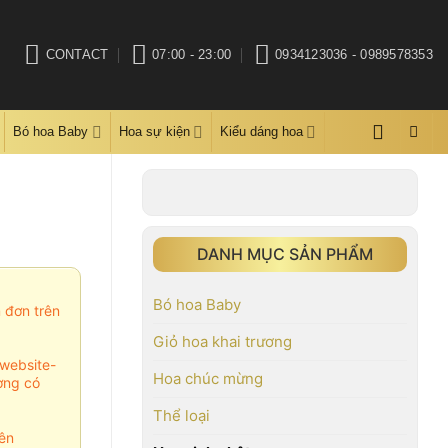
CONTACT
07:00 - 23:00
0934123036 - 0989578353
Bó hoa Baby
Hoa sự kiện
Kiểu dáng hoa
DANH MỤC SẢN PHẨM
Bó hoa Baby
m đơn trên
Giỏ hoa khai trương
website-
Hoa chúc mừng
ợng có
Thể loại
ên