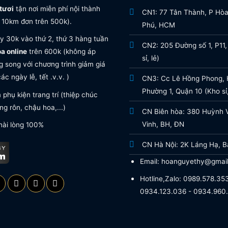
tươi
tận nơi miễn phí nội thành
CN1: 77 Tân Thành, P Hò
 10km đơn trên 500k).
Phú, HCM
y 30k vào thứ 2, thứ 3 hàng tuần
CN2: 205 Đường số 1, P11,
oa online
trên 600k (không áp
sỉ, lẻ)
 song với chương trình giảm giá
ác ngày lễ, tết .v.v. )
CN3: Cc Lê Hồng Phong, H
Phường 1, Quận 10 (Kho sỉ,
phụ kiện trang trí (thiệp chúc
g rôn, chậu hoa,...)
CN Biên hòa: 380 Huỳnh 
Vinh, BH, ĐN
hài lòng 100%
CN Hà Nội: 2K Láng Hạ, B
Email: hoanguyethy@gmai
Hotline,Zalo: 0989.578.353
0934.123.036 - 0934.960