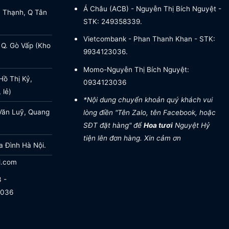
Á Châu (ACB) - Nguyễn Thị Bích Nguyệt -
a Thạnh, Q Tân
STK: 249358339.
Vietcombank - Phan Thanh Khan - STK:
 Q. Gò Vấp (Kho
9934123036.
Momo-Nguyễn Thị Bích Nguyệt:
ồ Thị Kỷ,
0934123036
 lẻ)
*Nội dung chuyển khoản quý khách vui
Văn Luỹ, Quang
lòng điền "Tên Zalo, tên Facebook, hoặc
SĐT đặt hàng" để
Hoa tươi
Nguyệt Hỷ
tiện lên đơn hàng. Xin cảm ơn
a Đình Hà Nội.
l.com
 -
.036