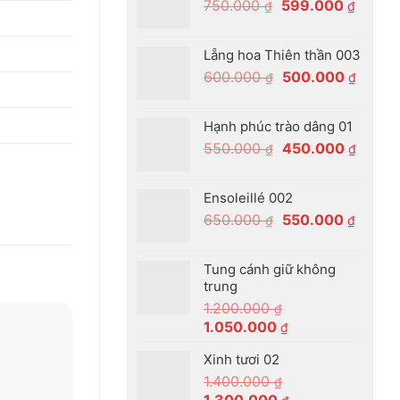
Giá
Giá
750.000
599.000
₫
₫
550.00
gốc
hiện
là:
tại
Lẵng hoa Thiên thần 003
750.000 ₫.
là:
Giá
Giá
600.000
500.000
₫
₫
599.00
gốc
hiện
là:
tại
Hạnh phúc trào dâng 01
600.000 ₫.
là:
Giá
Giá
550.000
450.000
₫
₫
500.00
gốc
hiện
là:
tại
Ensoleillé 002
550.000 ₫.
là:
Giá
Giá
650.000
550.000
₫
₫
450.00
gốc
hiện
là:
tại
Tung cánh giữ không
650.000 ₫.
là:
trung
550.00
1.200.000
₫
Giá
Giá
1.050.000
₫
gốc
hiện
Xinh tươi 02
là:
tại
1.400.000
1.200.000 ₫.
là:
₫
Giá
Giá