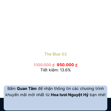
The Blue 03
Giá
Giá
1.100.000
950.000
₫
₫
gốc
hiện
Tiết kiệm: 13.6%
là:
tại
1.100.000 ₫.
là:
950.000 ₫.
Bấm
Quan Tâm
để nhận thông tin các chương trình
khuyến mãi mới nhất từ
Hoa tươi Nguyệt Hỷ
bạn nhé!