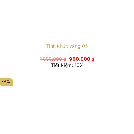
Tình khúc vàng 05
Giá
Giá
1.000.000
900.000
₫
₫
gốc
hiện
Tiết kiệm: 10%
là:
tại
1.000.000 ₫.
là:
900.000 ₫.
-8%