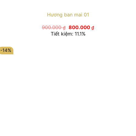
Hương ban mai 01
Giá
Giá
900.000
800.000
₫
₫
gốc
hiện
Tiết kiệm: 11.1%
là:
tại
900.000 ₫.
là:
800.000 ₫.
-14%