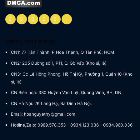
THÔNG TIN LIÊN HỆ
CN1: 77 Tân Thành, P Hòa Thạnh, Q Tân Phú, HCM
CN2: 205 Đường số 1, P11, Q. Gò Vấp (Kho sỉ, lẻ)
CN3: Cc Lê Hồng Phong, Hồ Thị Kỷ, Phường 1, Quận 10 (Kho
sỉ, lẻ)
CN Biên hòa: 380 Huỳnh Văn Luỹ, Quang Vinh, BH, ĐN
CN Hà Nội: 2K Láng Hạ, Ba Đình Hà Nội.
Email: hoanguyethy@gmail.com
Hotline,Zalo: 0989.578.353 - 0934.123.036 - 0934.960.036