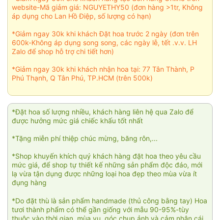
website-Mã giảm giá: NGUYETHY50 (đơn hàng >1tr, Không
áp dụng cho Lan Hồ Điệp, số lượng có hạn)
*Giảm ngay 30k khi khách Đặt hoa trước 2 ngày (đơn trên
600k-Không áp dụng song song, các ngày lễ, tết .v.v. LH
Zalo để shop hỗ trợ chi tiết hơn)
*Giảm ngay 30k khi khách nhận hoa tại: 77 Tân Thành, P
Phú Thạnh, Q Tân Phú, TP.HCM (trên 500k)
*Đặt hoa số lượng nhiều, khách hàng liên hệ qua Zalo để
được hưởng mức giá chiếc khấu tốt nhất
*Tặng miễn phí thiệp chúc mừng, băng rôn,...
*Shop khuyến khích quý khách hàng đặt hoa theo yêu cầu
mức giá, để shop tự thiết kế những sản phẩm độc đáo, mới
lạ vừa tận dụng được những loại hoa đẹp theo mùa vừa ít
đụng hàng
*Do đặt thù là sản phẩm handmade (thủ công bằng tay) Hoa
tươi thành phẩm có thể gần giống với mẫu 90-95%-tùy
thuộc vào thời gian, mùa vụ, góc chụp ảnh và cảm nhận cái