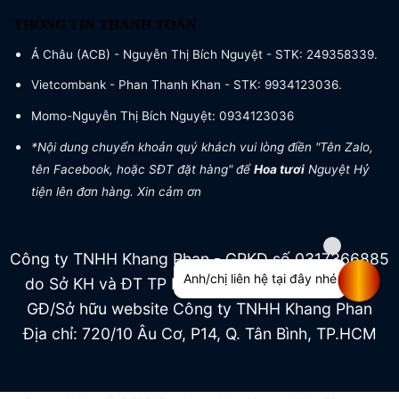
THÔNG TIN THANH TOÁN
Á Châu (ACB) - Nguyễn Thị Bích Nguyệt - STK: 249358339.
Vietcombank - Phan Thanh Khan - STK: 9934123036.
Momo-Nguyễn Thị Bích Nguyệt: 0934123036
*Nội dung chuyển khoản quý khách vui lòng điền "Tên Zalo,
tên Facebook, hoặc SĐT đặt hàng" để
Hoa tươi
Nguyệt Hỷ
tiện lên đơn hàng. Xin cảm ơn
Công ty TNHH Khang Phan - GPKD số 0317366885
Anh/chị liên hệ tại đây nhé
do Sở KH và ĐT TP HCM cấp ngày 04/07/2022
GĐ/Sở hữu website Công ty TNHH Khang Phan
Địa chỉ: 720/10 Âu Cơ, P14, Q. Tân Bình, TP.HCM