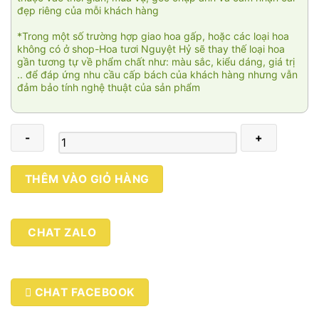
đẹp riêng của mỗi khách hàng
*Trong một số trường hợp giao hoa gấp, hoặc các loại hoa
không có ở shop-Hoa tươi Nguyệt Hỷ sẽ thay thế loại hoa
gần tương tự về phẩm chất như: màu sắc, kiểu dáng, giá trị
.. để đáp ứng nhu cầu cấp bách của khách hàng nhưng vẫn
đảm bảo tính nghệ thuật của sản phẩm
Fire
THÊM VÀO GIỎ HÀNG
of
love
001
CHAT ZALO
số
lượng
CHAT FACEBOOK