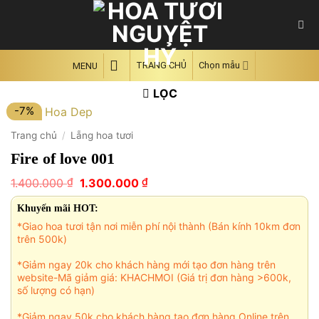
Skip
to
content
TRANG CHỦ
Chọn mẫu
MENU
LỌC
-7%
Trang chủ
/
Lẵng hoa tươi
Fire of love 001
Giá
Giá
₫
₫
1.400.000
1.300.000
gốc
hiện
là:
tại
Khuyến mãi HOT:
1.400.000 ₫.
là:
*Giao hoa tươi tận nơi miễn phí nội thành (Bán kính 10km đơn
1.300.000 ₫.
trên 500k)
*Giảm ngay 20k cho khách hàng mới tạo đơn hàng trên
website-Mã giảm giá: KHACHMOI (Giá trị đơn hàng >600k,
số lượng có hạn)
*Giảm ngay 50k cho khách hàng tạo đơn hàng Online trên