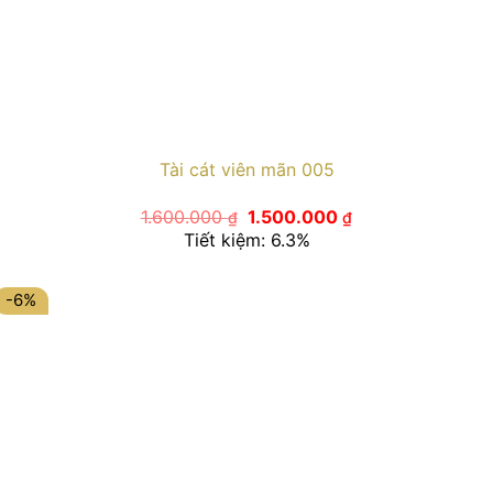
Tài cát viên mãn 005
Giá
Giá
1.600.000
1.500.000
₫
₫
gốc
hiện
Tiết kiệm: 6.3%
là:
tại
1.600.000 ₫.
là:
1.500.000 ₫.
-6%