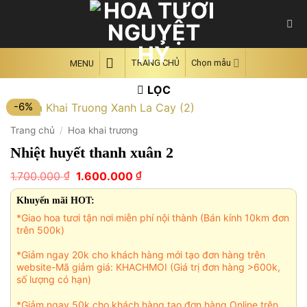
Skip
to
content
TRANG CHỦ
Chọn mẫu
MENU
LỌC
-6%
Trang chủ
/
Hoa khai trương
Nhiệt huyết thanh xuân 2
Giá
Giá
₫
₫
1.700.000
1.600.000
gốc
hiện
là:
tại
Khuyến mãi HOT:
1.700.000 ₫.
là:
*Giao hoa tươi tận nơi miễn phí nội thành (Bán kính 10km đơn
1.600.000 ₫.
trên 500k)
*Giảm ngay 20k cho khách hàng mới tạo đơn hàng trên
website-Mã giảm giá: KHACHMOI (Giá trị đơn hàng >600k,
số lượng có hạn)
*Giảm ngay 50k cho khách hàng tạo đơn hàng Online trên