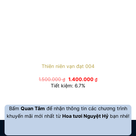
Thiên niên vạn đạt 004
Giá
Giá
1.500.000
1.400.000
₫
₫
gốc
hiện
Tiết kiệm: 6.7%
là:
tại
1.500.000 ₫.
là:
1.400.000 ₫.
Bấm
Quan Tâm
để nhận thông tin các chương trình
khuyến mãi mới nhất từ
Hoa tươi Nguyệt Hỷ
bạn nhé!