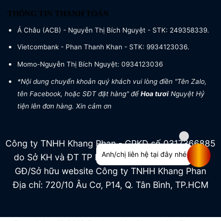
THÔNG TIN THANH TOÁN
Á Châu (ACB) - Nguyễn Thị Bích Nguyệt - STK: 249358339.
Vietcombank - Phan Thanh Khan - STK: 9934123036.
Momo-Nguyễn Thị Bích Nguyệt: 0934123036
*Nội dung chuyển khoản quý khách vui lòng điền "Tên Zalo,
tên Facebook, hoặc SĐT đặt hàng" để
Hoa tươi
Nguyệt Hỷ
tiện lên đơn hàng. Xin cảm ơn
Công ty TNHH Khang Phan - GPKD số 0317366885
Anh/chị liên hệ tại đây nhé
do Sở KH và ĐT TP HCM cấp ngày 04/07/2022
GĐ/Sở hữu website Công ty TNHH Khang Phan
Địa chỉ: 720/10 Âu Cơ, P14, Q. Tân Bình, TP.HCM