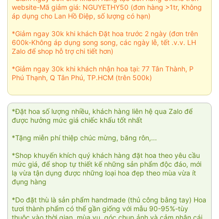
website-Mã giảm giá: NGUYETHY50 (đơn hàng >1tr, Không
áp dụng cho Lan Hồ Điệp, số lượng có hạn)
*Giảm ngay 30k khi khách Đặt hoa trước 2 ngày (đơn trên
600k-Không áp dụng song song, các ngày lễ, tết .v.v. LH
Zalo để shop hỗ trợ chi tiết hơn)
*Giảm ngay 30k khi khách nhận hoa tại: 77 Tân Thành, P
Phú Thạnh, Q Tân Phú, TP.HCM (trên 500k)
*Đặt hoa số lượng nhiều, khách hàng liên hệ qua Zalo để
được hưởng mức giá chiếc khấu tốt nhất
*Tặng miễn phí thiệp chúc mừng, băng rôn,...
*Shop khuyến khích quý khách hàng đặt hoa theo yêu cầu
mức giá, để shop tự thiết kế những sản phẩm độc đáo, mới
lạ vừa tận dụng được những loại hoa đẹp theo mùa vừa ít
đụng hàng
*Do đặt thù là sản phẩm handmade (thủ công bằng tay) Hoa
tươi thành phẩm có thể gần giống với mẫu 90-95%-tùy
thuộc vào thời gian, mùa vụ, góc chụp ảnh và cảm nhận cái