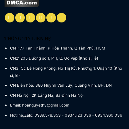
THÔNG TIN LIÊN HỆ
CN1: 77 Tân Thành, P Hòa Thạnh, Q Tân Phú, HCM
CN2: 205 Đường số 1, P11, Q. Gò Vấp (Kho sỉ, lẻ)
CN3: Cc Lê Hồng Phong, Hồ Thị Kỷ, Phường 1, Quận 10 (Kho
sỉ, lẻ)
CN Biên hòa: 380 Huỳnh Văn Luỹ, Quang Vinh, BH, ĐN
CN Hà Nội: 2K Láng Hạ, Ba Đình Hà Nội.
Email: hoanguyethy@gmail.com
Hotline,Zalo: 0989.578.353 - 0934.123.036 - 0934.960.036