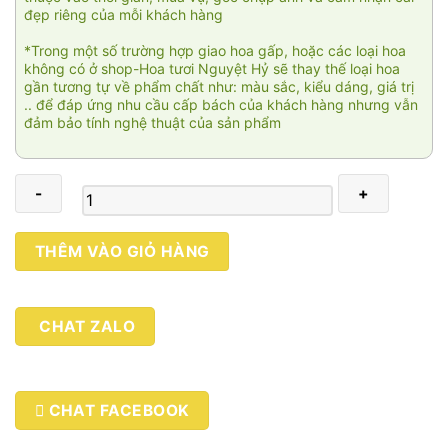
đẹp riêng của mỗi khách hàng
*Trong một số trường hợp giao hoa gấp, hoặc các loại hoa
không có ở shop-Hoa tươi Nguyệt Hỷ sẽ thay thế loại hoa
gần tương tự về phẩm chất như: màu sắc, kiểu dáng, giá trị
.. để đáp ứng nhu cầu cấp bách của khách hàng nhưng vẫn
đảm bảo tính nghệ thuật của sản phẩm
Nhiệt
THÊM VÀO GIỎ HÀNG
huyết
thanh
xuân
CHAT ZALO
2
số
lượng
CHAT FACEBOOK