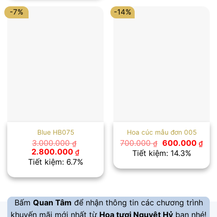
1.050.000 ₫.
-7%
-14%
Blue HB075
Hoa cúc mẫu đơn 005
Giá
Giá
3.000.000
700.000
600.000
₫
₫
₫
gốc
hiệ
Giá
Giá
2.800.000
₫
Tiết kiệm: 14.3%
là:
tại
gốc
hiện
Tiết kiệm: 6.7%
700.000 ₫.
là:
là:
tại
600
3.000.000 ₫.
là:
2.800.000 ₫.
Bấm
Quan Tâm
để nhận thông tin các chương trình
khuyến mãi mới nhất từ
Hoa tươi Nguyệt Hỷ
bạn nhé!