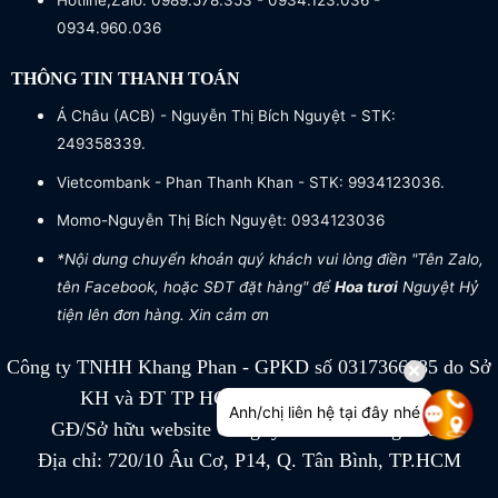
Hotline,Zalo: 0989.578.353 - 0934.123.036 -
0934.960.036
THÔNG TIN THANH TOÁN
Á Châu (ACB) - Nguyễn Thị Bích Nguyệt - STK:
249358339.
Vietcombank - Phan Thanh Khan - STK: 9934123036.
Momo-Nguyễn Thị Bích Nguyệt: 0934123036
*Nội dung chuyển khoản quý khách vui lòng điền "Tên Zalo,
tên Facebook, hoặc SĐT đặt hàng" để
Hoa tươi
Nguyệt Hỷ
tiện lên đơn hàng. Xin cảm ơn
Công ty TNHH Khang Phan - GPKD số 0317366885 do Sở
KH và ĐT TP HCM cấp ngày 04/07/2022
Anh/chị liên hệ tại đây nhé
GĐ/Sở hữu website Công ty TNHH Khang Phan
Địa chỉ: 720/10 Âu Cơ, P14, Q. Tân Bình, TP.HCM