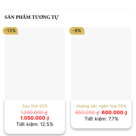
SẢN PHẨM TƯƠNG TỰ
-13%
-8%
Say tình 005
Hương sắc ngàn hoa 004
Giá
Giá
1.200.000
650.000
600.000
₫
₫
₫
gốc
hiệ
Giá
Giá
1.050.000
₫
Tiết kiệm: 7.7%
là:
tại
gốc
hiện
Tiết kiệm: 12.5%
650.000 ₫.
là:
là:
tại
600
1.200.000 ₫.
là: