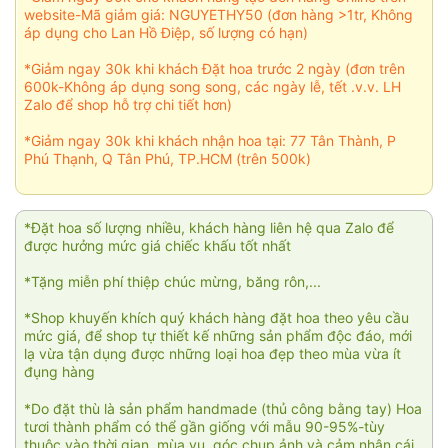
website-Mã giảm giá: NGUYETHY50 (đơn hàng >1tr, Không
áp dụng cho Lan Hồ Điệp, số lượng có hạn)
*Giảm ngay 30k khi khách Đặt hoa trước 2 ngày (đơn trên
600k-Không áp dụng song song, các ngày lễ, tết .v.v. LH
Zalo để shop hỗ trợ chi tiết hơn)
*Giảm ngay 30k khi khách nhận hoa tại: 77 Tân Thành, P
Phú Thạnh, Q Tân Phú, TP.HCM (trên 500k)
*Đặt hoa số lượng nhiều, khách hàng liên hệ qua Zalo để
được hưởng mức giá chiếc khấu tốt nhất
*Tặng miễn phí thiệp chúc mừng, băng rôn,...
*Shop khuyến khích quý khách hàng đặt hoa theo yêu cầu
mức giá, để shop tự thiết kế những sản phẩm độc đáo, mới
lạ vừa tận dụng được những loại hoa đẹp theo mùa vừa ít
đụng hàng
*Do đặt thù là sản phẩm handmade (thủ công bằng tay) Hoa
tươi thành phẩm có thể gần giống với mẫu 90-95%-tùy
thuộc vào thời gian, mùa vụ, góc chụp ảnh và cảm nhận cái