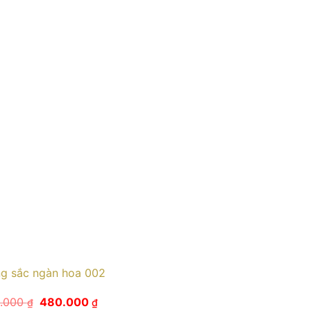
g sắc ngàn hoa 002
Giá
Giá
.000
480.000
₫
₫