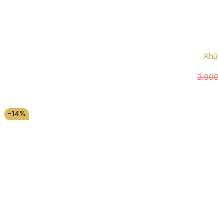
Khú
2.00
-14%