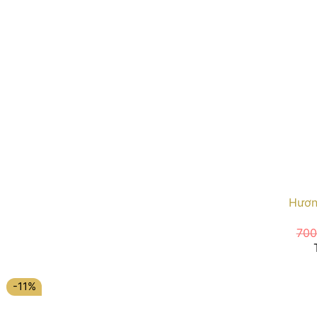
Hươn
700
-11%