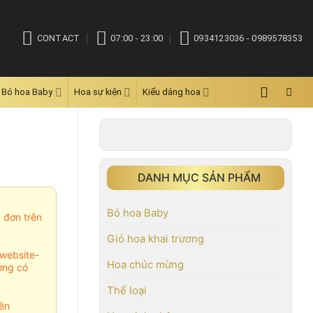
CONTACT
07:00 - 23:00
0934123036 - 0989578353
Bó hoa Baby
Hoa sự kiện
Kiểu dáng hoa
DANH MỤC SẢN PHẨM
Bó hoa Baby
m đơn trên
Giỏ hoa khai trương
website-
Hoa chúc mừng
ợng có
Thể loại
ên