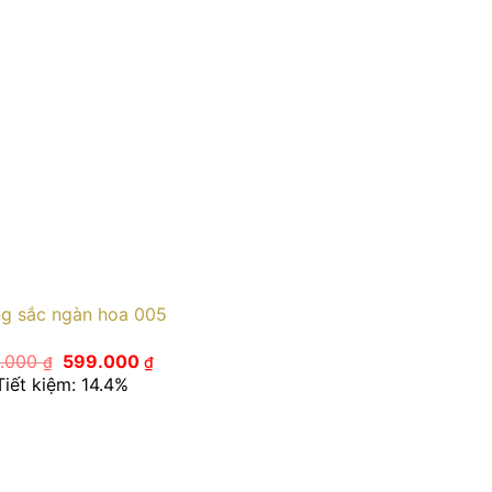
g sắc ngàn hoa 005
Giá
Giá
.000
599.000
₫
₫
gốc
hiện
Tiết kiệm: 14.4%
là:
tại
700.000 ₫.
là:
599.000 ₫.