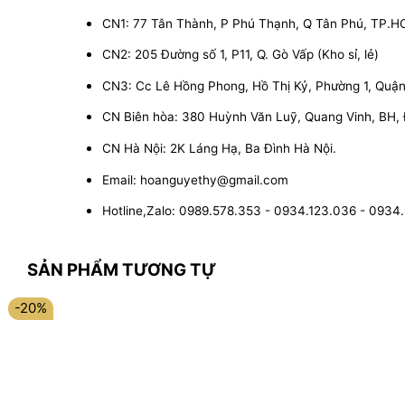
CN1: 77 Tân Thành, P Phú Thạnh, Q Tân Phú, TP.
CN2: 205 Đường số 1, P11, Q. Gò Vấp (Kho sỉ, lẻ)
CN3: Cc Lê Hồng Phong, Hồ Thị Kỷ, Phường 1, Quận 1
CN Biên hòa: 380 Huỳnh Văn Luỹ, Quang Vinh, BH,
CN Hà Nội: 2K Láng Hạ, Ba Đình Hà Nội.
Email: hoanguyethy@gmail.com
Hotline,Zalo: 0989.578.353 - 0934.123.036 - 0934
SẢN PHẨM TƯƠNG TỰ
-20%