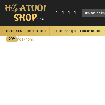
Skip
to
Tìm
content
kiếm:
TRANG CHỦ
Hoa sinh nhật
Hoa khai trương
Hoa lan hồ điệp
-20%