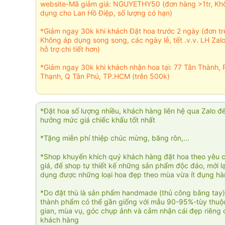
website-Mã giảm giá: NGUYETHY50 (đơn hàng >1tr, Kh
dụng cho Lan Hồ Điệp, số lượng có hạn)
*Giảm ngay 30k khi khách Đặt hoa trước 2 ngày (đơn t
Không áp dụng song song, các ngày lễ, tết .v.v. LH Zal
hỗ trợ chi tiết hơn)
*Giảm ngay 30k khi khách nhận hoa tại: 77 Tân Thành, 
Thạnh, Q Tân Phú, TP.HCM (trên 500k)
*Đặt hoa số lượng nhiều, khách hàng liên hệ qua Zalo đ
hưởng mức giá chiếc khấu tốt nhất
*Tặng miễn phí thiệp chúc mừng, băng rôn,...
*Shop khuyến khích quý khách hàng đặt hoa theo yêu 
giá, để shop tự thiết kế những sản phẩm độc đáo, mới l
dụng được những loại hoa đẹp theo mùa vừa ít đụng h
*Do đặt thù là sản phẩm handmade (thủ công bằng tay)
thành phẩm có thể gần giống với mẫu 90-95%-tùy thuộc
gian, mùa vụ, góc chụp ảnh và cảm nhận cái đẹp riêng 
khách hàng