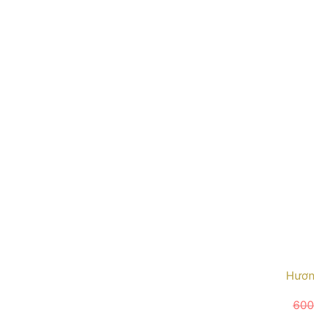
Hươn
600