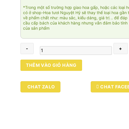
*Trong một số trường hợp giao hoa gấp, hoặc các loại 
có ở shop-Hoa tươi Nguyệt Hỷ sẽ thay thế loại hoa gần 
về phẩm chất như: màu sắc, kiểu dáng, giá trị .. để đáp
cầu cấp bách của khách hàng nhưng vẫn đảm bảo tính 
của sản phẩm
Duyên
THÊM VÀO GIỎ HÀNG
dáng
2
số
CHAT ZALO
CHAT FACE
lượng