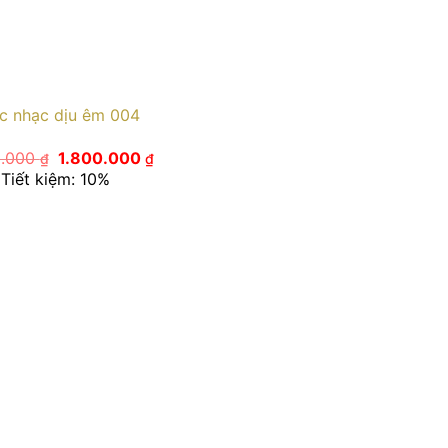
c nhạc dịu êm 004
Giá
Giá
0.000
1.800.000
₫
₫
gốc
hiện
Tiết kiệm: 10%
là:
tại
2.000.000 ₫.
là:
1.800.000 ₫.