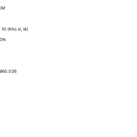
HCM
0 (Kho sỉ, lẻ)
 ĐN
.960.036