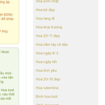
Hoa sinh nhật
ông áp
Hoa bó đẹp
rên 600k-
Hoa tang lễ
o để shop
Hoa khai trương
P Phú
Hoa 20-11 đẹp
Hoa cầm tay cô dâu
ể được
Hoa ngày 8-3
Hoa ngày tết
Hoa tình yêu
cầu mức
ạ vừa tận
Hoa 20-10 đẹp
àng
Hoa valentine
 Hoa tươi
 vào thời
Bình hoa tươi
của mỗi