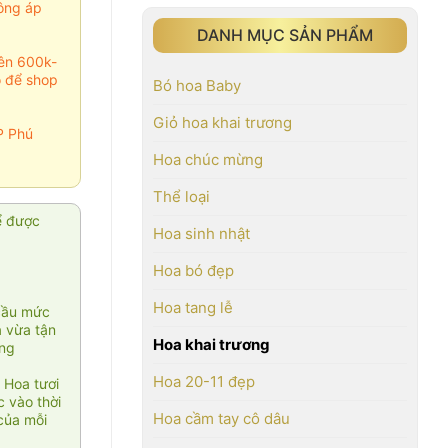
ông áp
DANH MỤC SẢN PHẨM
rên 600k-
o để shop
Bó hoa Baby
Giỏ hoa khai trương
P Phú
Hoa chúc mừng
Thể loại
ể được
Hoa sinh nhật
Hoa bó đẹp
Hoa tang lễ
cầu mức
ạ vừa tận
Hoa khai trương
àng
Hoa 20-11 đẹp
 Hoa tươi
 vào thời
Hoa cầm tay cô dâu
của mỗi