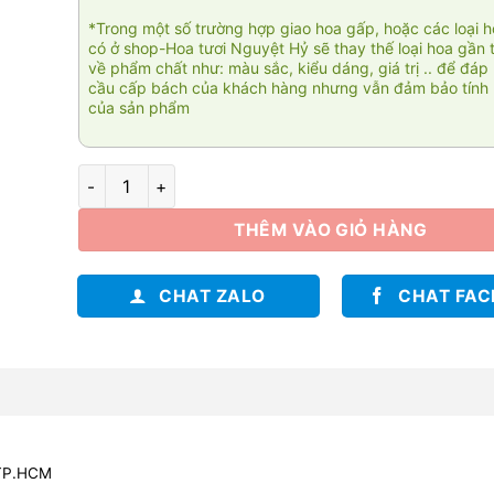
*Trong một số trường hợp giao hoa gấp, hoặc các loại 
có ở shop-Hoa tươi Nguyệt Hỷ sẽ thay thế loại hoa gần 
về phẩm chất như: màu sắc, kiểu dáng, giá trị .. để đáp
cầu cấp bách của khách hàng nhưng vẫn đảm bảo tính 
của sản phẩm
Đường đến vinh quang số lượng
THÊM VÀO GIỎ HÀNG
CHAT ZALO
CHAT FA
 TP.HCM