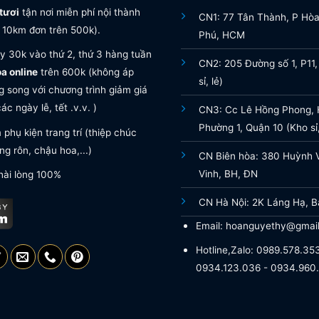
tươi
tận nơi miễn phí nội thành
CN1: 77 Tân Thành, P Hò
 10km đơn trên 500k).
Phú, HCM
y 30k vào thứ 2, thứ 3 hàng tuần
CN2: 205 Đường số 1, P11,
oa online
trên 600k (không áp
sỉ, lẻ)
 song với chương trình giảm giá
ác ngày lễ, tết .v.v. )
CN3: Cc Lê Hồng Phong, H
Phường 1, Quận 10 (Kho sỉ,
phụ kiện trang trí (thiệp chúc
g rôn, chậu hoa,...)
CN Biên hòa: 380 Huỳnh 
Vinh, BH, ĐN
hài lòng 100%
CN Hà Nội: 2K Láng Hạ, B
Email: hoanguyethy@gmai
Hotline,Zalo: 0989.578.353
0934.123.036 - 0934.960