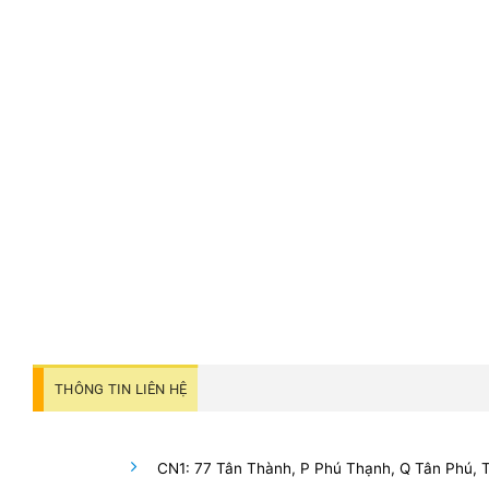
THÔNG TIN LIÊN HỆ
CN1: 77 Tân Thành, P Phú Thạnh, Q Tân Phú,