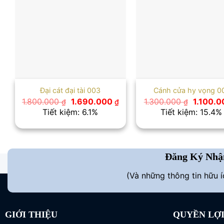
Đại cát đại tài 003
Cánh cửa hy vọng 0
Giá
Giá
Giá
1.800.000
1.690.000
1.300.000
1.100.
₫
₫
₫
gốc
hiện
gốc
Tiết kiệm: 6.1%
Tiết kiệm: 15.4%
là:
tại
là:
1.800.000 ₫.
là:
1.300.00
1.690.000 ₫.
Đăng Ký Nhậ
(Và những thông tin hữu 
GIỚI THIỆU
QUYỀN LỢ