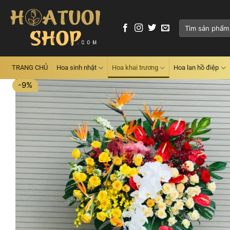
Skip
to
Tìm
content
kiếm:
TRANG CHỦ
Hoa sinh nhật
Hoa khai trương
Hoa lan hồ điệp
-9%