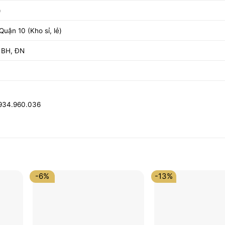
)
uận 10 (Kho sỉ, lẻ)
 BH, ĐN
0934.960.036
-6%
-13%