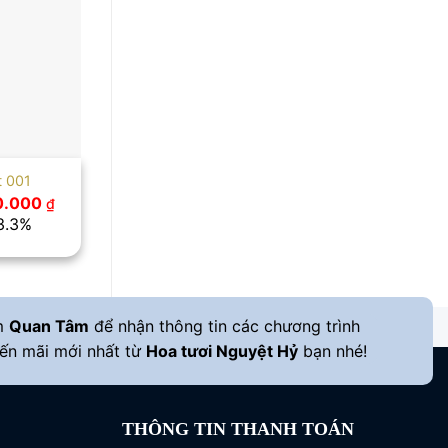
t 001
Giá
0.000
₫
c
hiện
13.3%
tại
.000 ₫.
là:
650.000 ₫.
m
Quan Tâm
để nhận thông tin các chương trình
ến mãi mới nhất từ
Hoa tươi Nguyệt Hỷ
bạn nhé!
THÔNG TIN THANH TOÁN