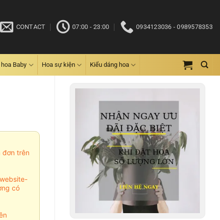
CONTACT
07:00 - 23:00
0934123036 - 0989578353
 hoa Baby
Hoa sự kiện
Kiểu dáng hoa
m đơn trên
website-
ợng có
ên