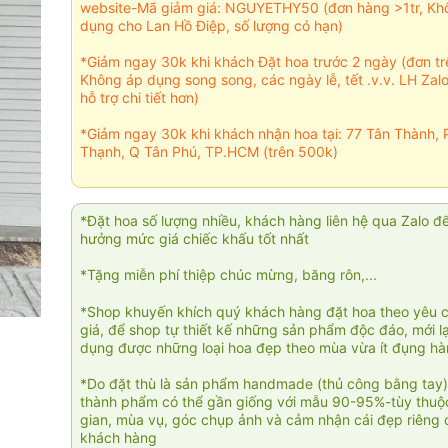
website-Mã giảm giá: NGUYETHY50 (đơn hàng >1tr, Kh
dụng cho Lan Hồ Điệp, số lượng có hạn)
*Giảm ngay 30k khi khách Đặt hoa trước 2 ngày (đơn t
Không áp dụng song song, các ngày lễ, tết .v.v. LH Zal
hỗ trợ chi tiết hơn)
*Giảm ngay 30k khi khách nhận hoa tại: 77 Tân Thành, 
Thạnh, Q Tân Phú, TP.HCM (trên 500k)
*Đặt hoa số lượng nhiều, khách hàng liên hệ qua Zalo đ
hưởng mức giá chiếc khấu tốt nhất
*Tặng miễn phí thiệp chúc mừng, băng rôn,...
*Shop khuyến khích quý khách hàng đặt hoa theo yêu 
giá, để shop tự thiết kế những sản phẩm độc đáo, mới l
dụng được những loại hoa đẹp theo mùa vừa ít đụng h
*Do đặt thù là sản phẩm handmade (thủ công bằng tay)
thành phẩm có thể gần giống với mẫu 90-95%-tùy thuộc
gian, mùa vụ, góc chụp ảnh và cảm nhận cái đẹp riêng 
khách hàng