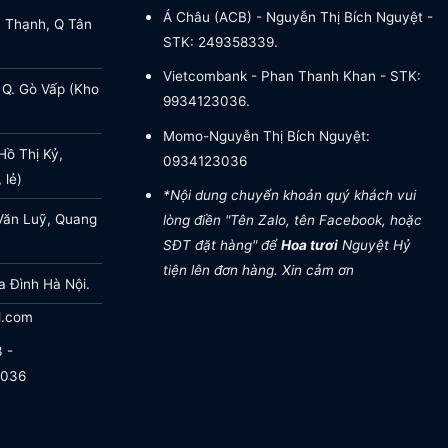
Á Châu (ACB) - Nguyễn Thị Bích Nguyệt -
a Thạnh, Q Tân
STK: 249358339.
Vietcombank - Phan Thanh Khan - STK:
 Q. Gò Vấp (Kho
9934123036.
Momo-Nguyễn Thị Bích Nguyệt:
ồ Thị Kỷ,
0934123036
 lẻ)
*Nội dung chuyển khoản quý khách vui
Văn Luỹ, Quang
lòng điền "Tên Zalo, tên Facebook, hoặc
SĐT đặt hàng" để
Hoa tươi
Nguyệt Hỷ
tiện lên đơn hàng. Xin cảm ơn
a Đình Hà Nội.
l.com
 -
.036