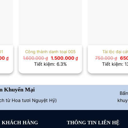
01
Công thành danh toại 005
Tài lộc đại cá
Giá
Giá
Giá
Giá
000
1.600.000
1.500.000
750.000
65
₫
₫
₫
₫
hiện
gốc
hiện
gố
Tiết kiệm: 6.3%
Tiết kiệm: 
tại
là:
tại
là:
0 ₫.
là:
1.600.000 ₫.
là:
750
1.100.000 ₫.
1.500.000 ₫.
n Khuyến Mại
Bấ
ích từ Hoa tươi Nguyệt Hỷ)
khuy
I KHÁCH HÀNG
THÔNG TIN LIÊN HỆ