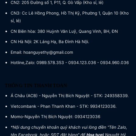
CN2: 205 Đường số 1, P11, Q. Gò Vấp (Kho sỉ, lẻ)
CN3: Cc Lê Hồng Phong, Hồ Thị Kỷ, Phường 1, Quận 10 (Kho
sỉ, lẻ)
CN Biên hòa: 380 Huỳnh Văn Luỹ, Quang Vinh, BH, ĐN
CN Hà Nội: 2K Láng Hạ, Ba Đình Hà Nội.
Email: hoanguyethy@gmail.com
Hotline,Zalo: 0989.578.353 - 0934.123.036 - 0934.960.036
THÔNG TIN THANH TOÁN
Á Châu (ACB) - Nguyễn Thị Bích Nguyệt - STK: 249358339.
Vietcombank - Phan Thanh Khan - STK: 9934123036.
Momo-Nguyễn Thị Bích Nguyệt: 0934123036
*Nội dung chuyển khoản quý khách vui lòng điền "Tên Zalo,
tên Facebook, hoặc SĐT đặt hàng" để
Hoa tươi
Nguyệt Hỷ