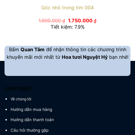
Góc nhỏ trong tim 004
Giá
Giá
1.900.000
1.750.000
₫
₫
gốc
hiện
Tiết kiệm: 7.9%
là:
tại
1.900.000 ₫.
là:
1.750.000 ₫.
Bấm
Quan Tâm
để nhận thông tin các chương trình
khuyến mãi mới nhất từ
Hoa tươi Nguyệt Hỷ
bạn nhé!
GIỚI THIỆU
Về chúng tôi
Hướng dẫn mua hàng
Hướng dẫn thanh toán
Câu hỏi thường gặp