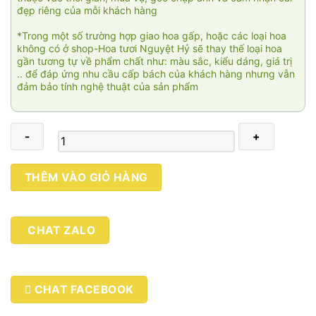
đẹp riêng của mỗi khách hàng
*Trong một số trường hợp giao hoa gấp, hoặc các loại hoa
không có ở shop-Hoa tươi Nguyệt Hỷ sẽ thay thế loại hoa
gần tương tự về phẩm chất như: màu sắc, kiểu dáng, giá trị
.. để đáp ứng nhu cầu cấp bách của khách hàng nhưng vẫn
đảm bảo tính nghệ thuật của sản phẩm
Đóa
THÊM VÀO GIỎ HÀNG
hoa
tulip
001
CHAT ZALO
số
lượng
CHAT FACEBOOK