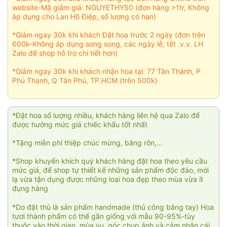
website-Mã giảm giá: NGUYETHY50 (đơn hàng >1tr, Không
áp dụng cho Lan Hồ Điệp, số lượng có hạn)
*Giảm ngay 30k khi khách Đặt hoa trước 2 ngày (đơn trên
600k-Không áp dụng song song, các ngày lễ, tết .v.v. LH
Zalo để shop hỗ trợ chi tiết hơn)
*Giảm ngay 30k khi khách nhận hoa tại: 77 Tân Thành, P
Phú Thạnh, Q Tân Phú, TP.HCM (trên 500k)
*Đặt hoa số lượng nhiều, khách hàng liên hệ qua Zalo để
được hưởng mức giá chiếc khấu tốt nhất
*Tặng miễn phí thiệp chúc mừng, băng rôn,...
*Shop khuyến khích quý khách hàng đặt hoa theo yêu cầu
mức giá, để shop tự thiết kế những sản phẩm độc đáo, mới
lạ vừa tận dụng được những loại hoa đẹp theo mùa vừa ít
đụng hàng
*Do đặt thù là sản phẩm handmade (thủ công bằng tay) Hoa
tươi thành phẩm có thể gần giống với mẫu 90-95%-tùy
thuộc vào thời gian, mùa vụ, góc chụp ảnh và cảm nhận cái