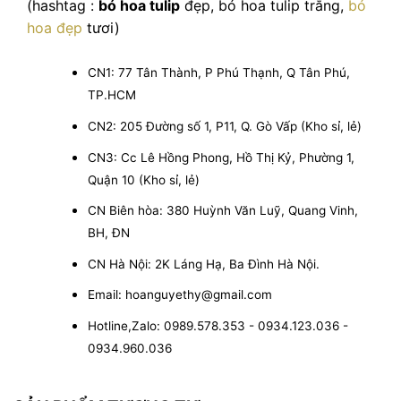
(hashtag :
bó hoa tulip
đẹp, bó hoa tulip trắng,
bó
hoa đẹp
tươi)
CN1: 77 Tân Thành, P Phú Thạnh, Q Tân Phú,
TP.HCM
CN2: 205 Đường số 1, P11, Q. Gò Vấp (Kho sỉ, lẻ)
CN3: Cc Lê Hồng Phong, Hồ Thị Kỷ, Phường 1,
Quận 10 (Kho sỉ, lẻ)
CN Biên hòa: 380 Huỳnh Văn Luỹ, Quang Vinh,
BH, ĐN
CN Hà Nội: 2K Láng Hạ, Ba Đình Hà Nội.
Email: hoanguyethy@gmail.com
Hotline,Zalo: 0989.578.353 - 0934.123.036 -
0934.960.036