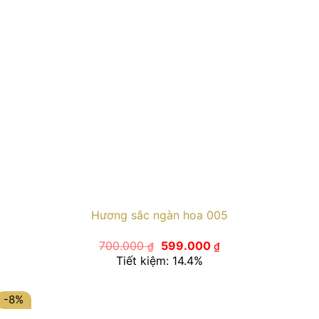
Hương sắc ngàn hoa 005
Giá
Giá
700.000
599.000
₫
₫
gốc
hiện
Tiết kiệm: 14.4%
là:
tại
700.000 ₫.
là:
599.000 ₫.
-8%