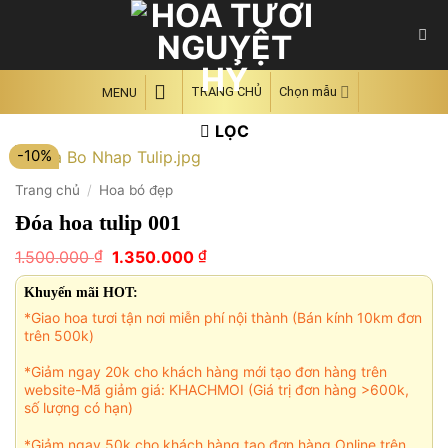
Skip
to
content
TRANG CHỦ
Chọn mẫu
MENU
LỌC
-10%
Trang chủ
/
Hoa bó đẹp
Đóa hoa tulip 001
Giá
Giá
₫
₫
1.500.000
1.350.000
gốc
hiện
là:
tại
Khuyến mãi HOT:
1.500.000 ₫.
là:
*Giao hoa tươi tận nơi miễn phí nội thành (Bán kính 10km đơn
1.350.000 ₫.
trên 500k)
*Giảm ngay 20k cho khách hàng mới tạo đơn hàng trên
website-Mã giảm giá: KHACHMOI (Giá trị đơn hàng >600k,
số lượng có hạn)
*Giảm ngay 50k cho khách hàng tạo đơn hàng Online trên