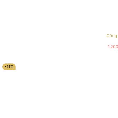
Công 
1.20
-11%