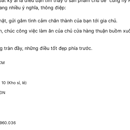
bất kỳ ai là điều bạn tìm thấy ở sản phẩm chủ đề “cung hỷ
ng nhiều ý nghĩa, thông điệp:
ật, gửi gắm tình cảm chân thành của bạn tới gia chủ.
, chúc công việc làm ăn của chủ cửa hàng thuận buồm xuô
g tràn đầy, những điều tốt đẹp phía trước.
HCM
0 (Kho sỉ, lẻ)
 ĐN
.960.036