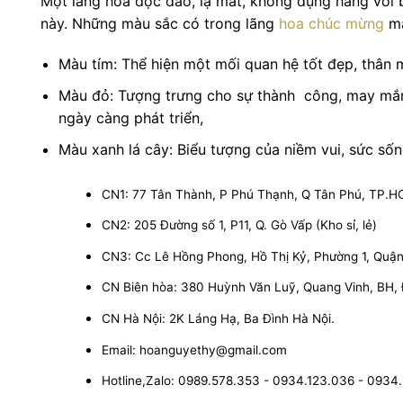
Một lãng hoa độc đáo, lạ mắt, không đụng hàng với 
này. Những màu sắc có trong lãng
hoa chúc mừng
ma
Màu tím: Thể hiện một mối quan hệ tốt đẹp, thân m
Màu đỏ: Tượng trưng cho sự thành công, may mắn
ngày càng phát triển,
Màu xanh lá cây: Biểu tượng của niềm vui, sức sốn
CN1: 77 Tân Thành, P Phú Thạnh, Q Tân Phú, TP.
CN2: 205 Đường số 1, P11, Q. Gò Vấp (Kho sỉ, lẻ)
CN3: Cc Lê Hồng Phong, Hồ Thị Kỷ, Phường 1, Quận 1
CN Biên hòa: 380 Huỳnh Văn Luỹ, Quang Vinh, BH,
CN Hà Nội: 2K Láng Hạ, Ba Đình Hà Nội.
Email: hoanguyethy@gmail.com
Hotline,Zalo: 0989.578.353 - 0934.123.036 - 0934