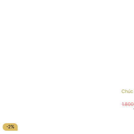
Chúc
1.80
-2%