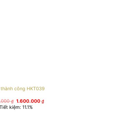
 thành công HKT039
Giá
Giá
0.000
1.600.000
₫
₫
gốc
hiện
Tiết kiệm: 11.1%
là:
tại
1.800.000 ₫.
là:
1.600.000 ₫.