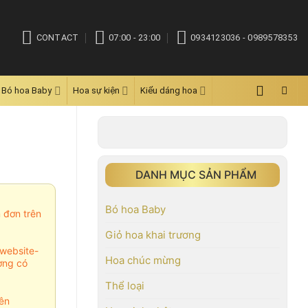
CONTACT
07:00 - 23:00
0934123036 - 0989578353
Bó hoa Baby
Hoa sự kiện
Kiểu dáng hoa
DANH MỤC SẢN PHẨM
Bó hoa Baby
m đơn trên
Giỏ hoa khai trương
website-
Hoa chúc mừng
ợng có
Thể loại
ên