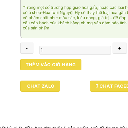
*Trong một số trường hợp giao hoa gấp, hoặc các loại 
có ở shop-Hoa tươi Nguyệt Hỷ sẽ thay thế loại hoa gần 
về phẩm chất như: màu sắc, kiểu dáng, giá trị .. để đáp
cầu cấp bách của khách hàng nhưng vẫn đảm bảo tính 
của sản phẩm
Cung
THÊM VÀO GIỎ HÀNG
hỷ
HKT103
số
CHAT ZALO
CHAT FACE
lượng