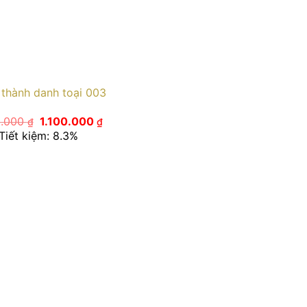
thành danh toại 003
Giá
Giá
0.000
1.100.000
₫
₫
gốc
hiện
Tiết kiệm: 8.3%
là:
tại
1.200.000 ₫.
là:
1.100.000 ₫.