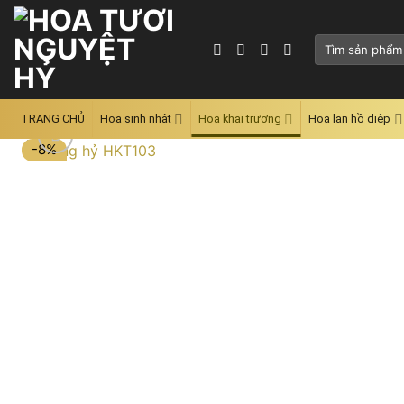
Skip
to
Tìm
content
kiếm:
TRANG CHỦ
Hoa sinh nhật
Hoa khai trương
Hoa lan hồ điệp
-8%