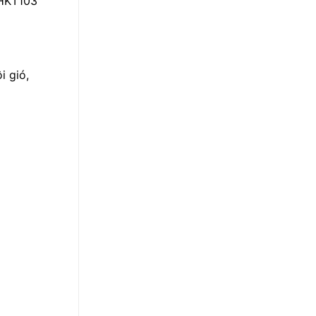
 HKT103”
i gió,