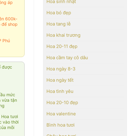
Hoa sinh nhật
ông áp
Hoa bó đẹp
rên 600k-
Hoa tang lễ
o để shop
Hoa khai trương
P Phú
Hoa 20-11 đẹp
Hoa cầm tay cô dâu
ể được
Hoa ngày 8-3
Hoa ngày tết
Hoa tình yêu
cầu mức
ạ vừa tận
Hoa 20-10 đẹp
àng
Hoa valentine
 Hoa tươi
 vào thời
Bình hoa tươi
của mỗi