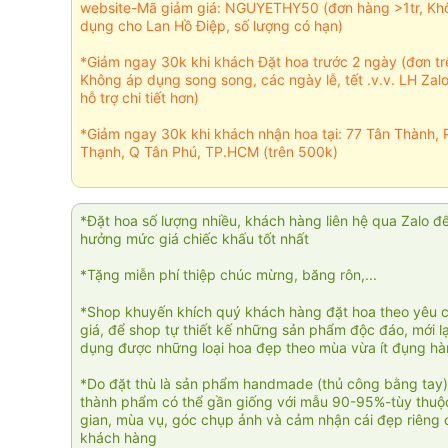
website-Mã giảm giá: NGUYETHY50 (đơn hàng >1tr, Kh
dụng cho Lan Hồ Điệp, số lượng có hạn)
*Giảm ngay 30k khi khách Đặt hoa trước 2 ngày (đơn t
Không áp dụng song song, các ngày lễ, tết .v.v. LH Zal
hỗ trợ chi tiết hơn)
*Giảm ngay 30k khi khách nhận hoa tại: 77 Tân Thành, 
Thạnh, Q Tân Phú, TP.HCM (trên 500k)
*Đặt hoa số lượng nhiều, khách hàng liên hệ qua Zalo đ
hưởng mức giá chiếc khấu tốt nhất
*Tặng miễn phí thiệp chúc mừng, băng rôn,...
*Shop khuyến khích quý khách hàng đặt hoa theo yêu 
giá, để shop tự thiết kế những sản phẩm độc đáo, mới l
dụng được những loại hoa đẹp theo mùa vừa ít đụng h
*Do đặt thù là sản phẩm handmade (thủ công bằng tay)
thành phẩm có thể gần giống với mẫu 90-95%-tùy thuộc
gian, mùa vụ, góc chụp ảnh và cảm nhận cái đẹp riêng 
khách hàng