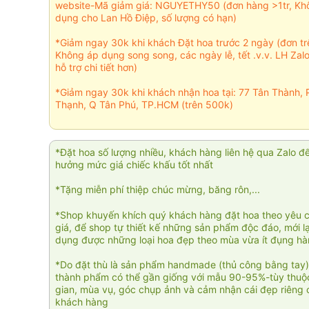
website-Mã giảm giá: NGUYETHY50 (đơn hàng >1tr, Kh
dụng cho Lan Hồ Điệp, số lượng có hạn)
*Giảm ngay 30k khi khách Đặt hoa trước 2 ngày (đơn t
Không áp dụng song song, các ngày lễ, tết .v.v. LH Zal
hỗ trợ chi tiết hơn)
*Giảm ngay 30k khi khách nhận hoa tại: 77 Tân Thành, 
Thạnh, Q Tân Phú, TP.HCM (trên 500k)
*Đặt hoa số lượng nhiều, khách hàng liên hệ qua Zalo đ
hưởng mức giá chiếc khấu tốt nhất
*Tặng miễn phí thiệp chúc mừng, băng rôn,...
*Shop khuyến khích quý khách hàng đặt hoa theo yêu 
giá, để shop tự thiết kế những sản phẩm độc đáo, mới l
dụng được những loại hoa đẹp theo mùa vừa ít đụng h
*Do đặt thù là sản phẩm handmade (thủ công bằng tay)
thành phẩm có thể gần giống với mẫu 90-95%-tùy thuộc
gian, mùa vụ, góc chụp ảnh và cảm nhận cái đẹp riêng 
khách hàng