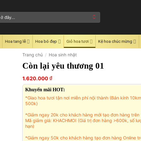
Hoa tang lễ
Hoa bó đẹp
Giỏ hoa tươi
Kệ hoa chúc mừng
Trang chủ
/
Hoa sinh nhật
Còn lại yêu thương 01
₫
1.620.000
Khuyến mãi HOT:
*Giao hoa tươi tận nơi miễn phí nội thành (Bán kính 10k
500k)
*Giảm ngay 20k cho khách hàng mới tạo đơn hàng trên 
Mã giảm giá: KHACHMOI (Giá trị đơn hàng >600k, số lư
hạn)
*Giảm ngay 50k cho khách hàng tạo đơn hàng Online tr