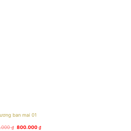
ương ban mai 01
Giá
Giá
.000
800.000
₫
₫