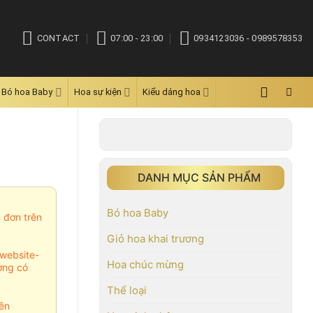
CONTACT
07:00 - 23:00
0934123036 - 0989578353
Bó hoa Baby
Hoa sự kiện
Kiểu dáng hoa
DANH MỤC SẢN PHẨM
Bó hoa Baby
m đơn trên
Giỏ hoa khai trương
website-
Hoa chúc mừng
ợng có
Thể loại
ên