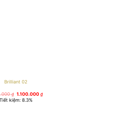
Brilliant 02
Giá
Giá
0.000
1.100.000
₫
₫
gốc
hiện
Tiết kiệm: 8.3%
là:
tại
1.200.000 ₫.
là:
1.100.000 ₫.