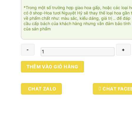
*Trong một số trường hợp giao hoa gấp, hoặc các loại 
có ở shop-Hoa tươi Nguyệt Hỷ sẽ thay thế loại hoa gần 
về phẩm chất như: màu sắc, kiểu dáng, giá trị .. để đáp
cầu cấp bách của khách hàng nhưng vẫn đảm bảo tính 
của sản phẩm
Còn
THÊM VÀO GIỎ HÀNG
lại
yêu
thương
CHAT ZALO
CHAT FACE
01
số
lượng