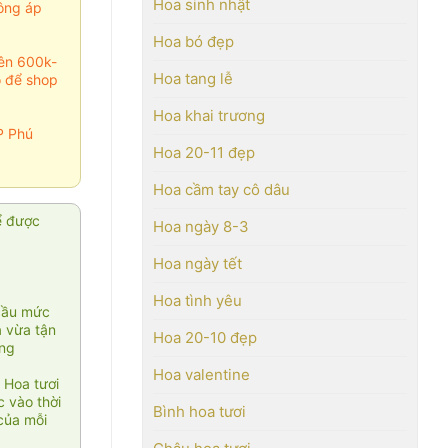
Hoa sinh nhật
ông áp
Hoa bó đẹp
rên 600k-
Hoa tang lễ
o để shop
Hoa khai trương
P Phú
Hoa 20-11 đẹp
Hoa cầm tay cô dâu
ể được
Hoa ngày 8-3
Hoa ngày tết
Hoa tình yêu
cầu mức
ạ vừa tận
Hoa 20-10 đẹp
àng
Hoa valentine
 Hoa tươi
 vào thời
Bình hoa tươi
của mỗi