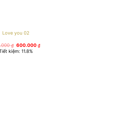
Love you 02
Giá
Giá
.000
600.000
₫
₫
gốc
hiện
Tiết kiệm: 11.8%
là:
tại
680.000 ₫.
là:
600.000 ₫.