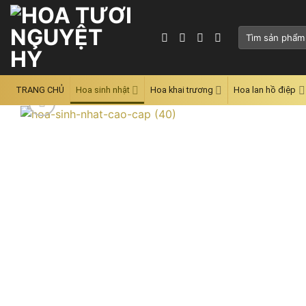
Skip
to
Tìm
content
kiếm:
TRANG CHỦ
Hoa sinh nhật
Hoa khai trương
Hoa lan hồ điệp