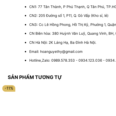
CN1: 77 Tân Thành, P Phú Thạnh, Q Tân Phú, TP.
CN2: 205 Đường số 1, P11, Q. Gò Vấp (Kho sỉ, lẻ)
CN3: Cc Lê Hồng Phong, Hồ Thị Kỷ, Phường 1, Quận 1
CN Biên hòa: 380 Huỳnh Văn Luỹ, Quang Vinh, BH,
CN Hà Nội: 2K Láng Hạ, Ba Đình Hà Nội.
Email: hoanguyethy@gmail.com
Hotline,Zalo: 0989.578.353 - 0934.123.036 - 0934
SẢN PHẨM TƯƠNG TỰ
-11%