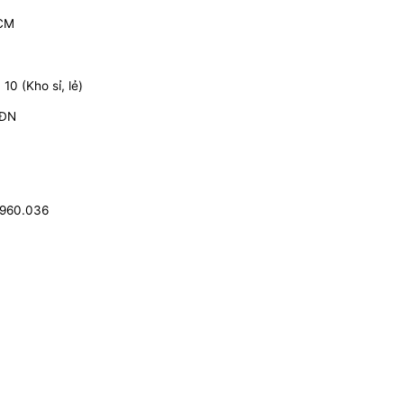
HCM
0 (Kho sỉ, lẻ)
 ĐN
.960.036