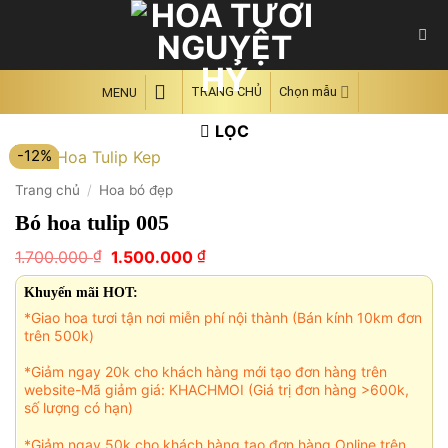
Skip
to
content
TRANG CHỦ
Chọn mẫu
MENU
LỌC
-12%
Trang chủ
/
Hoa bó đẹp
Bó hoa tulip 005
Giá
Giá
₫
₫
1.700.000
1.500.000
gốc
hiện
là:
tại
Khuyến mãi HOT:
1.700.000 ₫.
là:
*Giao hoa tươi tận nơi miễn phí nội thành (Bán kính 10km đơn
1.500.000 ₫.
trên 500k)
*Giảm ngay 20k cho khách hàng mới tạo đơn hàng trên
website-Mã giảm giá: KHACHMOI (Giá trị đơn hàng >600k,
số lượng có hạn)
*Giảm ngay 50k cho khách hàng tạo đơn hàng Online trên