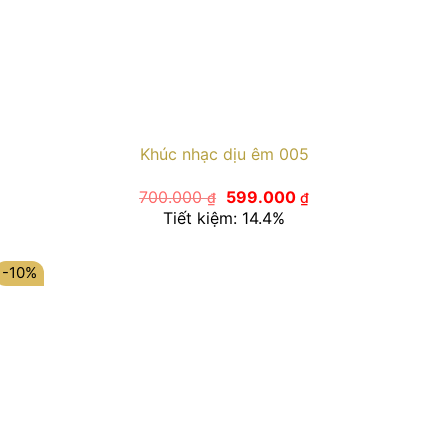
Khúc nhạc dịu êm 005
Giá
Giá
700.000
599.000
₫
₫
gốc
hiện
Tiết kiệm: 14.4%
là:
tại
700.000 ₫.
là:
599.000 ₫.
-10%