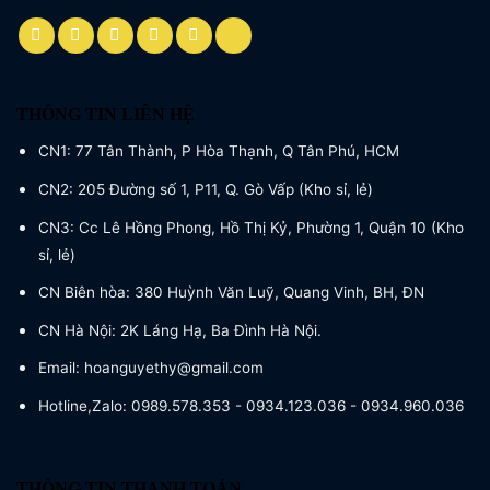
THÔNG TIN LIÊN HỆ
CN1: 77 Tân Thành, P Hòa Thạnh, Q Tân Phú, HCM
CN2: 205 Đường số 1, P11, Q. Gò Vấp (Kho sỉ, lẻ)
CN3: Cc Lê Hồng Phong, Hồ Thị Kỷ, Phường 1, Quận 10 (Kho
sỉ, lẻ)
CN Biên hòa: 380 Huỳnh Văn Luỹ, Quang Vinh, BH, ĐN
CN Hà Nội: 2K Láng Hạ, Ba Đình Hà Nội.
Email: hoanguyethy@gmail.com
Hotline,Zalo: 0989.578.353 - 0934.123.036 - 0934.960.036
THÔNG TIN THANH TOÁN