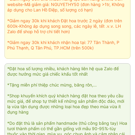
website-Mã giảm giá: NGUYETHY50 (đơn hàng >1tr, Không
áp dụng cho Lan Hồ Điệp, số lượng có hạn)
*Giảm ngay 30k khi khách Đặt hoa trước 2 ngày (đơn trên
600k-Không áp dụng song song, các ngày lễ, tết .v.v. LH
Zalo để shop hỗ trợ chi tiết hơn)
*Giảm ngay 30k khi khách nhận hoa tại: 77 Tân Thành, P
Phú Thạnh, Q Tân Phú, TP.HCM (trên 500k)
*Đặt hoa số lượng nhiều, khách hàng liên hệ qua Zalo để
được hưởng mức giá chiếc khấu tốt nhất
*Tặng miễn phí thiệp chúc mừng, băng rôn,...
*Shop khuyến khích quý khách hàng đặt hoa theo yêu cầu
mức giá, để shop tự thiết kế những sản phẩm độc đáo, mới
lạ vừa tận dụng được những loại hoa đẹp theo mùa vừa ít
đụng hàng
*Do đặt thù là sản phẩm handmade (thủ công bằng tay) Hoa
tươi thành phẩm có thể gần giống với mẫu 90-95%-tùy
thuộc vào thời gian, mùa vụ, góc chụp ảnh và cảm nhận cái