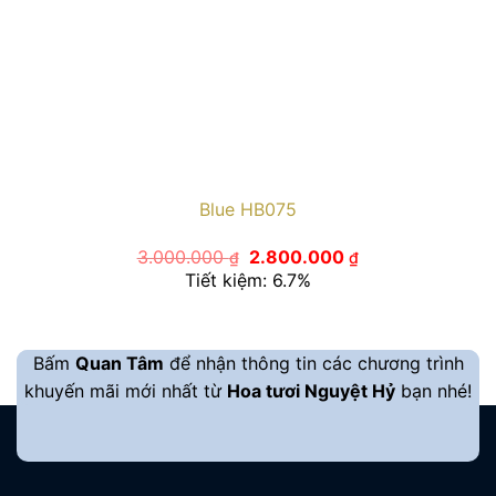
Blue HB075
Giá
Giá
3.000.000
2.800.000
₫
₫
gốc
hiện
Tiết kiệm: 6.7%
là:
tại
3.000.000 ₫.
là:
2.800.000 ₫.
Bấm
Quan Tâm
để nhận thông tin các chương trình
khuyến mãi mới nhất từ
Hoa tươi Nguyệt Hỷ
bạn nhé!