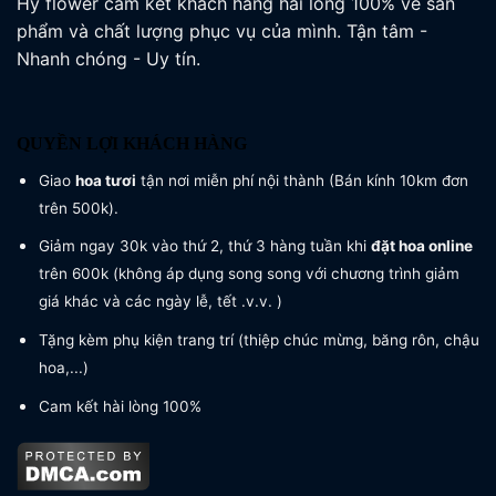
Hỷ flower cam kết khách hàng hài lòng 100% về sản
phẩm và chất lượng phục vụ của mình. Tận tâm -
Nhanh chóng - Uy tín.
QUYỀN LỢI KHÁCH HÀNG
Giao
hoa tươi
tận nơi miễn phí nội thành (Bán kính 10km đơn
trên 500k).
Giảm ngay 30k vào thứ 2, thứ 3 hàng tuần khi
đặt hoa online
trên 600k (không áp dụng song song với chương trình giảm
giá khác và các ngày lễ, tết .v.v. )
Tặng kèm phụ kiện trang trí (thiệp chúc mừng, băng rôn, chậu
hoa,...)
Cam kết hài lòng 100%