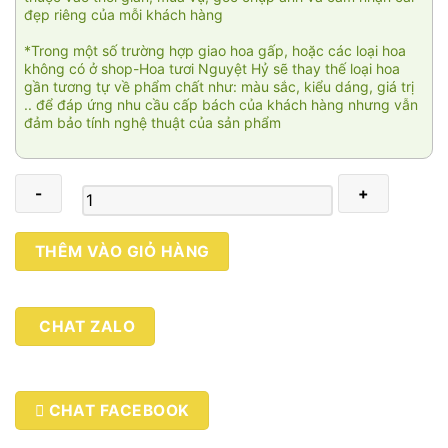
đẹp riêng của mỗi khách hàng
*Trong một số trường hợp giao hoa gấp, hoặc các loại hoa
không có ở shop-Hoa tươi Nguyệt Hỷ sẽ thay thế loại hoa
gần tương tự về phẩm chất như: màu sắc, kiểu dáng, giá trị
.. để đáp ứng nhu cầu cấp bách của khách hàng nhưng vẫn
đảm bảo tính nghệ thuật của sản phẩm
Bó
THÊM VÀO GIỎ HÀNG
hoa
tulip
005
CHAT ZALO
số
lượng
CHAT FACEBOOK