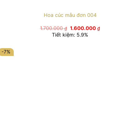
Hoa cúc mẫu đơn 004
Giá
Giá
1.700.000
1.600.000
₫
₫
gốc
hiện
Tiết kiệm: 5.9%
là:
tại
1.700.000 ₫.
là:
1.600.000 ₫.
-7%