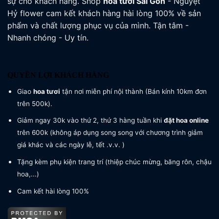
sự cho khách hàng. Shop
hoa tươi
Sài Gòn
- Nguyệt
Hỷ flower cam kết khách hàng hài lòng 100% về sản
phẩm và chất lượng phục vụ của mình. Tận tâm -
Nhanh chóng - Uy tín.
QUYỀN LỢI KHÁCH HÀNG
Giao
hoa tươi
tận nơi miễn phí nội thành (Bán kính 10km đơn
trên 500k).
Giảm ngay 30k vào thứ 2, thứ 3 hàng tuần khi
đặt hoa online
trên 600k (không áp dụng song song với chương trình giảm
giá khác và các ngày lễ, tết .v.v. )
Tặng kèm phụ kiện trang trí (thiệp chúc mừng, băng rôn, chậu
hoa,...)
Cam kết hài lòng 100%