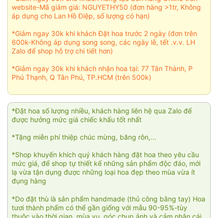
website-Mã giảm giá: NGUYETHY50 (đơn hàng >1tr, Không
áp dụng cho Lan Hồ Điệp, số lượng có hạn)
*Giảm ngay 30k khi khách Đặt hoa trước 2 ngày (đơn trên
600k-Không áp dụng song song, các ngày lễ, tết .v.v. LH
Zalo để shop hỗ trợ chi tiết hơn)
*Giảm ngay 30k khi khách nhận hoa tại: 77 Tân Thành, P
Phú Thạnh, Q Tân Phú, TP.HCM (trên 500k)
*Đặt hoa số lượng nhiều, khách hàng liên hệ qua Zalo để
được hưởng mức giá chiếc khấu tốt nhất
*Tặng miễn phí thiệp chúc mừng, băng rôn,...
*Shop khuyến khích quý khách hàng đặt hoa theo yêu cầu
mức giá, để shop tự thiết kế những sản phẩm độc đáo, mới
lạ vừa tận dụng được những loại hoa đẹp theo mùa vừa ít
đụng hàng
*Do đặt thù là sản phẩm handmade (thủ công bằng tay) Hoa
tươi thành phẩm có thể gần giống với mẫu 90-95%-tùy
thuộc vào thời gian, mùa vụ, góc chụp ảnh và cảm nhận cái