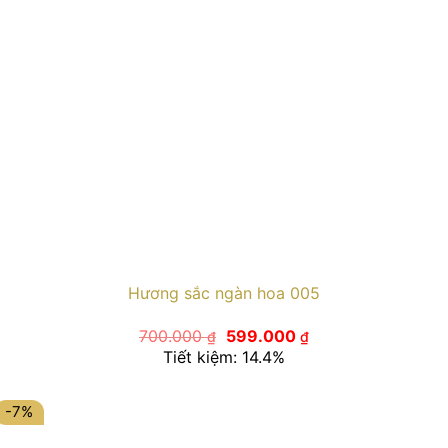
Hương sắc ngàn hoa 005
Giá
Giá
700.000
599.000
₫
₫
gốc
hiện
Tiết kiệm: 14.4%
là:
tại
700.000 ₫.
là:
599.000 ₫.
-7%