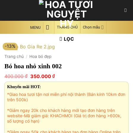
Skip
to
content
TRANG CHỦ
Chọn mẫu
MENU
LỌC
-13%
Trang chủ
/
Hoa bó đẹp
Bó hoa nhỏ xinh 002
Giá
Giá
₫
₫
400.000
350.000
gốc
hiện
là:
tại
Khuyến mãi HOT:
400.000 ₫.
là:
*Giao hoa tươi tận nơi miễn phí nội thành (Bán kính 10km đơn
350.000 ₫.
trên 500k)
*Giảm ngay 20k cho khách hàng mới tạo đơn hàng trên
website-Mã giảm giá: KHACHMOI (Giá trị đơn hàng >600k,
số lượng có hạn)
*Giảm ngay 50k cho khách hàng tạo đơn hàng Online trên