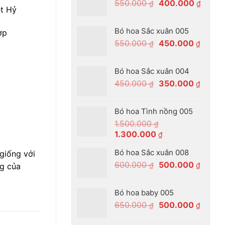
Giá
Giá
550.000
400.000
₫
₫
350.00
ệt Hỷ
gốc
hiện
là:
tại
Bó hoa Sắc xuân 005
ợp
550.000 ₫.
là:
Giá
Giá
550.000
450.000
₫
₫
400.0
gốc
hiện
là:
tại
Bó hoa Sắc xuân 004
550.000 ₫.
là:
Giá
Giá
450.000
350.000
₫
₫
450.00
gốc
hiện
là:
tại
Bó hoa Tình nồng 005
450.000 ₫.
là:
1.500.000
₫
350.00
Giá
Giá
1.300.000
₫
gốc
hiện
Bó hoa Sắc xuân 008
giống với
là:
tại
Giá
Giá
600.000
500.000
1.500.000 ₫.
là:
₫
₫
ng của
gốc
hiện
1.300.000 ₫.
là:
tại
Bó hoa baby 005
600.000 ₫.
là:
Giá
Giá
650.000
500.000
₫
₫
500.00
gốc
hiện