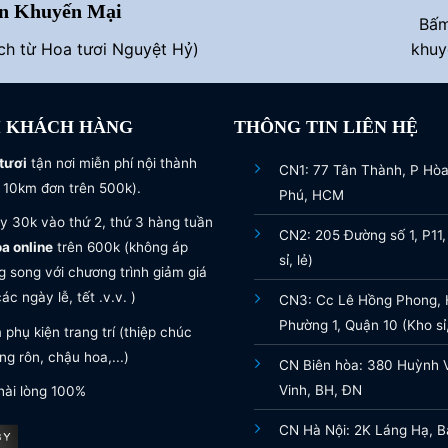
n Khuyến Mại
Bấ
ích từ Hoa tươi Nguyệt Hỷ)
khuy
I KHÁCH HÀNG
THÔNG TIN LIÊN HỆ
tươi
tận nơi miễn phí nội thành
CN1: 77 Tân Thành, P Hò
 10km đơn trên 500k).
Phú, HCM
y 30k vào thứ 2, thứ 3 hàng tuần
CN2: 205 Đường số 1, P11,
oa online
trên 600k (không áp
sỉ, lẻ)
 song với chương trình giảm giá
ác ngày lễ, tết .v.v. )
CN3: Cc Lê Hồng Phong, H
Phường 1, Quận 10 (Kho sỉ,
phụ kiện trang trí (thiệp chúc
g rôn, chậu hoa,...)
CN Biên hòa: 380 Huỳnh 
Vinh, BH, ĐN
hài lòng 100%
CN Hà Nội: 2K Láng Hạ, B