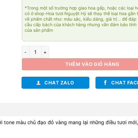
*Trong một số trường hợp giao hoa gấp, hoặc các loại 
có ở shop-Hoa tươi Nguyệt Hỷ sẽ thay thế loại hoa gần 
về phẩm chất như: màu sắc, kiểu dáng, giá trị .. để đáp
cầu cấp bách của khách hàng nhưng vẫn đảm bảo tính 
của sản phẩm
Bó hoa nhỏ xinh 001 số lượng
THÊM VÀO GIỎ HÀNG
CHAT ZALO
CHAT FA
ới tone màu chủ đạo đỏ vàng mang lại những điều tươi mớ