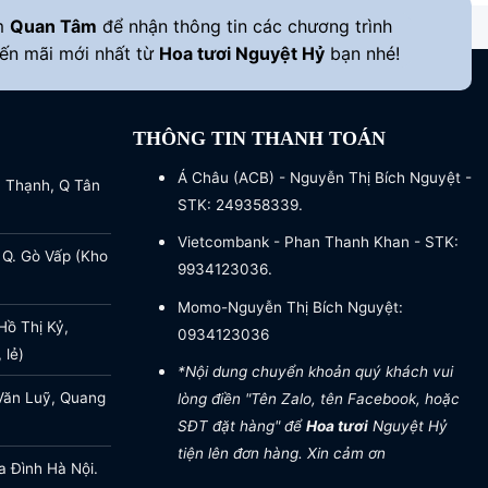
m
Quan Tâm
để nhận thông tin các chương trình
ến mãi mới nhất từ
Hoa tươi Nguyệt Hỷ
bạn nhé!
THÔNG TIN THANH TOÁN
Á Châu (ACB) - Nguyễn Thị Bích Nguyệt -
a Thạnh, Q Tân
STK: 249358339.
Vietcombank - Phan Thanh Khan - STK:
 Q. Gò Vấp (Kho
9934123036.
Momo-Nguyễn Thị Bích Nguyệt:
ồ Thị Kỷ,
0934123036
 lẻ)
*Nội dung chuyển khoản quý khách vui
Văn Luỹ, Quang
lòng điền "Tên Zalo, tên Facebook, hoặc
SĐT đặt hàng" để
Hoa tươi
Nguyệt Hỷ
tiện lên đơn hàng. Xin cảm ơn
a Đình Hà Nội.