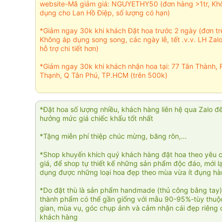
website-Mã giảm giá: NGUYETHY50 (đơn hàng >1tr, Kh
dụng cho Lan Hồ Điệp, số lượng có hạn)
*Giảm ngay 30k khi khách Đặt hoa trước 2 ngày (đơn t
Không áp dụng song song, các ngày lễ, tết .v.v. LH Zal
hỗ trợ chi tiết hơn)
*Giảm ngay 30k khi khách nhận hoa tại: 77 Tân Thành, 
Thạnh, Q Tân Phú, TP.HCM (trên 500k)
*Đặt hoa số lượng nhiều, khách hàng liên hệ qua Zalo đ
hưởng mức giá chiếc khấu tốt nhất
*Tặng miễn phí thiệp chúc mừng, băng rôn,...
*Shop khuyến khích quý khách hàng đặt hoa theo yêu 
giá, để shop tự thiết kế những sản phẩm độc đáo, mới l
dụng được những loại hoa đẹp theo mùa vừa ít đụng h
*Do đặt thù là sản phẩm handmade (thủ công bằng tay)
thành phẩm có thể gần giống với mẫu 90-95%-tùy thuộc
gian, mùa vụ, góc chụp ảnh và cảm nhận cái đẹp riêng 
khách hàng