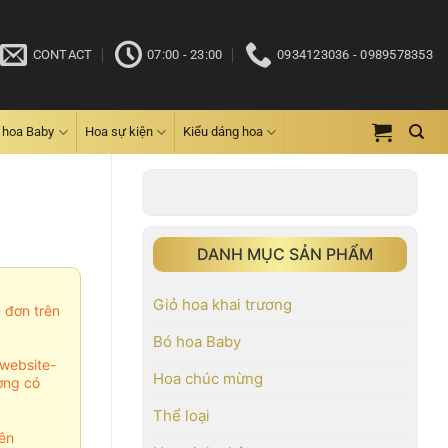
CONTACT
07:00 - 23:00
0934123036 - 0989578353
 hoa Baby
Hoa sự kiện
Kiểu dáng hoa
DANH MỤC SẢN PHẨM
Giỏ hoa khai trương
m đơn trên
Bó hoa Baby
website-
Hoa chúc mừng
ợng có
Thể loại
ên