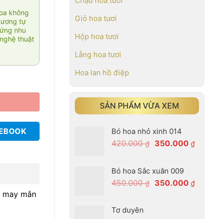
Chậu hoa tươi
hoa không
Giỏ hoa tươi
tương tự
 ứng nhu
Hộp hoa tươi
nghệ thuật
Lẵng hoa tươi
Hoa lan hồ điệp
SẢN PHẨM VỪA XEM
Bó hoa nhỏ xinh 014
CEBOOK
Giá
Giá
420.000
350.000
₫
₫
gốc
hiện
là:
tại
Bó hoa Sắc xuân 009
420.000 ₫.
là:
Giá
Giá
450.000
350.000
₫
₫
350.00
gốc
hiện
i, may mắn
là:
tại
Tơ duyên
450.000 ₫.
là: