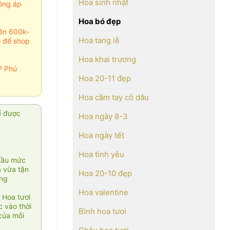
Hoa sinh nhật
ông áp
Hoa bó đẹp
rên 600k-
Hoa tang lễ
o để shop
Hoa khai trương
P Phú
Hoa 20-11 đẹp
Hoa cầm tay cô dâu
ể được
Hoa ngày 8-3
Hoa ngày tết
Hoa tình yêu
cầu mức
ạ vừa tận
Hoa 20-10 đẹp
àng
Hoa valentine
 Hoa tươi
 vào thời
Bình hoa tươi
của mỗi