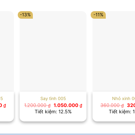
-13%
-11%
05
Say tình 005
Nhỏ xinh 
Giá
Giá
Giá
Giá
0
1.200.000
1.050.000
360.000
32
₫
₫
₫
₫
hiện
gốc
hiện
gố
Tiết kiệm: 12.5%
Tiết kiệm: 1
tại
là:
tại
là:
 ₫.
là:
1.200.000 ₫.
là:
360
599.000 ₫.
1.050.000 ₫.