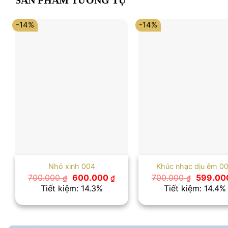
SẢN PHẨM TƯƠNG TỰ
-14%
-14%
Nhỏ xinh 004
Khúc nhạc dịu êm 0
Giá
Giá
Giá
700.000
600.000
700.000
599.00
₫
₫
₫
gốc
hiện
gốc
Tiết kiệm: 14.3%
Tiết kiệm: 14.4%
là:
tại
là:
700.000 ₫.
là:
700.000
600.000 ₫.