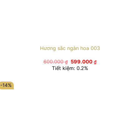
Hương sắc ngàn hoa 003
Giá
Giá
600.000
599.000
₫
₫
gốc
hiện
Tiết kiệm: 0.2%
là:
tại
600.000 ₫.
là:
599.000 ₫.
-14%