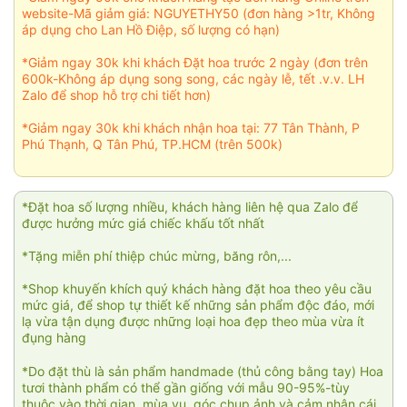
website-Mã giảm giá: NGUYETHY50 (đơn hàng >1tr, Không
áp dụng cho Lan Hồ Điệp, số lượng có hạn)
*Giảm ngay 30k khi khách Đặt hoa trước 2 ngày (đơn trên
600k-Không áp dụng song song, các ngày lễ, tết .v.v. LH
Zalo để shop hỗ trợ chi tiết hơn)
*Giảm ngay 30k khi khách nhận hoa tại: 77 Tân Thành, P
Phú Thạnh, Q Tân Phú, TP.HCM (trên 500k)
*Đặt hoa số lượng nhiều, khách hàng liên hệ qua Zalo để
được hưởng mức giá chiếc khấu tốt nhất
*Tặng miễn phí thiệp chúc mừng, băng rôn,...
*Shop khuyến khích quý khách hàng đặt hoa theo yêu cầu
mức giá, để shop tự thiết kế những sản phẩm độc đáo, mới
lạ vừa tận dụng được những loại hoa đẹp theo mùa vừa ít
đụng hàng
*Do đặt thù là sản phẩm handmade (thủ công bằng tay) Hoa
tươi thành phẩm có thể gần giống với mẫu 90-95%-tùy
thuộc vào thời gian, mùa vụ, góc chụp ảnh và cảm nhận cái