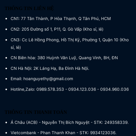
THÔNG TIN LIÊN HỆ
CN1: 77 Tân Thành, P Hòa Thạnh, Q Tân Phú, HCM
CN2: 205 Đường số 1, P11, Q. Gò Vấp (Kho sỉ, lẻ)
CN3: Cc Lê Hồng Phong, Hồ Thị Kỷ, Phường 1, Quận 10 (Kho
sỉ, lẻ)
CN Biên hòa: 380 Huỳnh Văn Luỹ, Quang Vinh, BH, ĐN
CN Hà Nội: 2K Láng Hạ, Ba Đình Hà Nội.
Email: hoanguyethy@gmail.com
Hotline,Zalo: 0989.578.353 - 0934.123.036 - 0934.960.036
THÔNG TIN THANH TOÁN
Á Châu (ACB) - Nguyễn Thị Bích Nguyệt - STK: 249358339.
Vietcombank - Phan Thanh Khan - STK: 9934123036.