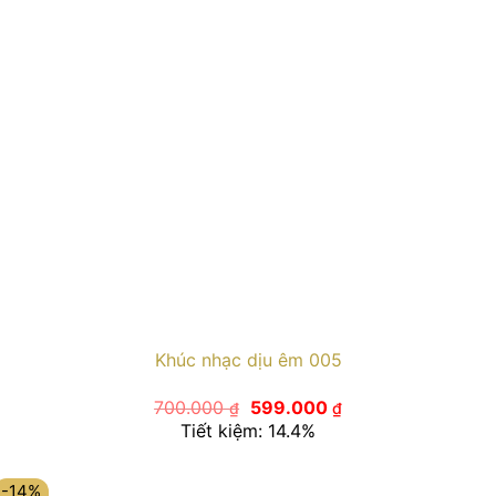
Khúc nhạc dịu êm 005
Giá
Giá
700.000
599.000
₫
₫
gốc
hiện
Tiết kiệm: 14.4%
là:
tại
700.000 ₫.
là:
599.000 ₫.
-14%