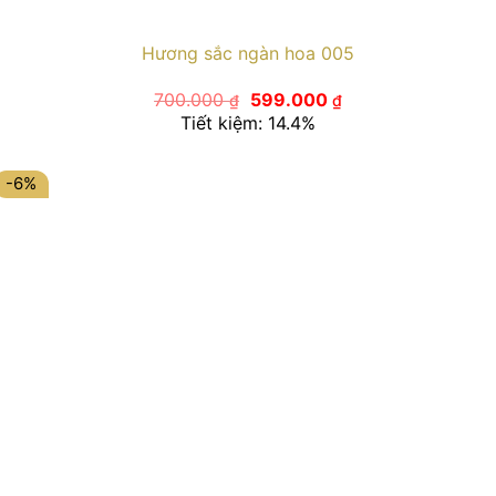
Hương sắc ngàn hoa 005
Giá
Giá
700.000
599.000
₫
₫
gốc
hiện
Tiết kiệm: 14.4%
là:
tại
700.000 ₫.
là:
599.000 ₫.
-6%