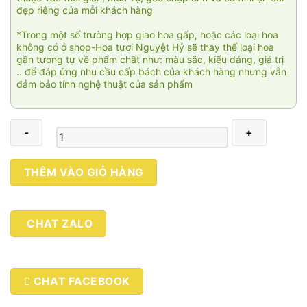
đẹp riêng của mỗi khách hàng
*Trong một số trường hợp giao hoa gấp, hoặc các loại hoa
không có ở shop-Hoa tươi Nguyệt Hỷ sẽ thay thế loại hoa
gần tương tự về phẩm chất như: màu sắc, kiểu dáng, giá trị
.. để đáp ứng nhu cầu cấp bách của khách hàng nhưng vẫn
đảm bảo tính nghệ thuật của sản phẩm
Bó
THÊM VÀO GIỎ HÀNG
cúc
mẫu
đơn
CHAT ZALO
xanh
số
lượng
CHAT FACEBOOK