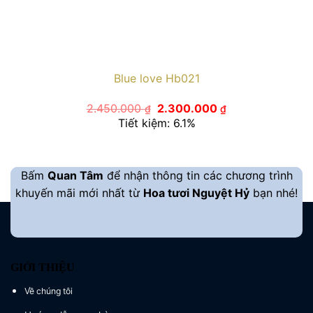
Blue love Hb021
Giá
Giá
2.450.000
2.300.000
₫
₫
gốc
hiện
Tiết kiệm: 6.1%
là:
tại
2.450.000 ₫.
là:
2.300.000 ₫.
Bấm
Quan Tâm
để nhận thông tin các chương trình
khuyến mãi mới nhất từ
Hoa tươi Nguyệt Hỷ
bạn nhé!
GIỚI THIỆU
Về chúng tôi