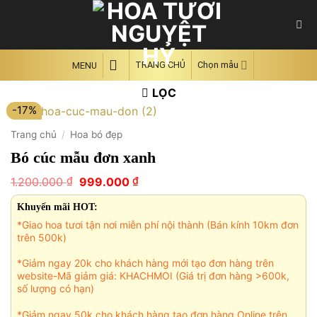
Skip
to
content
TRANG CHỦ
Chọn mẫu
MENU
LỌC
-17%
Trang chủ
/
Hoa bó đẹp
Bó cúc mẫu đơn xanh
Giá
Giá
₫
₫
1.200.000
999.000
gốc
hiện
là:
tại
Khuyến mãi HOT:
1.200.000 ₫.
là:
*Giao hoa tươi tận nơi miễn phí nội thành (Bán kính 10km đơn
999.000 ₫.
trên 500k)
*Giảm ngay 20k cho khách hàng mới tạo đơn hàng trên
website-Mã giảm giá: KHACHMOI (Giá trị đơn hàng >600k,
số lượng có hạn)
*Giảm ngay 50k cho khách hàng tạo đơn hàng Online trên