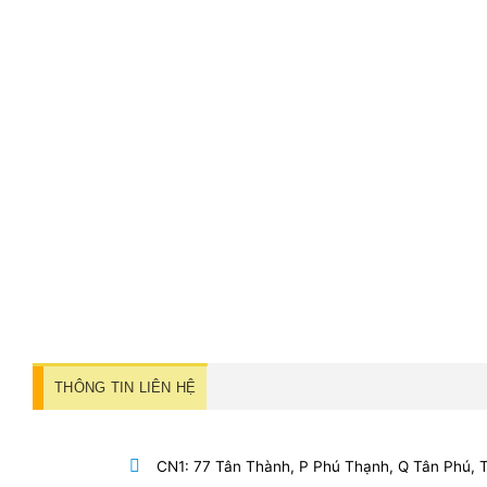
THÔNG TIN LIÊN HỆ
CN1: 77 Tân Thành, P Phú Thạnh, Q Tân Phú,