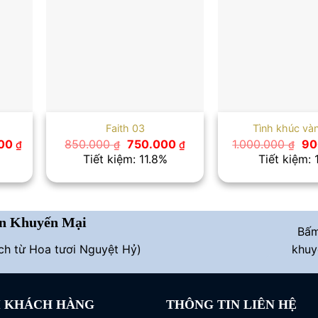
Faith 03
Tình khúc và
Giá
Giá
Giá
Gi
000
850.000
750.000
1.000.000
90
₫
₫
₫
₫
hiện
gốc
hiện
gố
Tiết kiệm: 11.8%
Tiết kiệm:
tại
là:
tại
là:
0 ₫.
là:
850.000 ₫.
là:
1.0
1.500.000 ₫.
750.000 ₫.
n Khuyến Mại
Bấ
ích từ Hoa tươi Nguyệt Hỷ)
khuy
I KHÁCH HÀNG
THÔNG TIN LIÊN HỆ