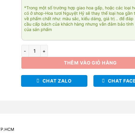
*Trong một số trường hợp giao hoa gấp, hoặc các loại 
có ở shop-Hoa tươi Nguyệt Hỷ sẽ thay thế loại hoa gần 
về phẩm chất như: màu sắc, kiểu dáng, giá trị .. để đáp
cầu cấp bách của khách hàng nhưng vẫn đảm bảo tính 
của sản phẩm
Bình hồng song hỷ 001 số lượng
THÊM VÀO GIỎ HÀNG
CHAT ZALO
CHAT FAC
 TP.HCM