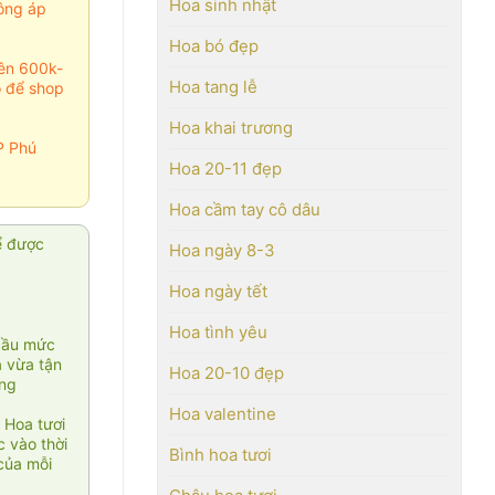
Hoa sinh nhật
ông áp
Hoa bó đẹp
rên 600k-
Hoa tang lễ
o để shop
Hoa khai trương
P Phú
Hoa 20-11 đẹp
Hoa cầm tay cô dâu
ể được
Hoa ngày 8-3
Hoa ngày tết
Hoa tình yêu
cầu mức
ạ vừa tận
Hoa 20-10 đẹp
àng
Hoa valentine
 Hoa tươi
 vào thời
Bình hoa tươi
của mỗi