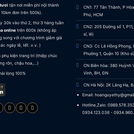
tươi
tận nơi miễn phí nội thành
CN1: 77 Tân Thành, P Hò
 10km đơn trên 500k).
Phú, HCM
y 30k vào thứ 2, thứ 3 hàng tuần
CN2: 205 Đường số 1, P11,
oa online
trên 600k (không áp
sỉ, lẻ)
 song với chương trình giảm giá
ác ngày lễ, tết .v.v. )
CN3: Cc Lê Hồng Phong, H
Phường 1, Quận 10 (Kho sỉ,
phụ kiện trang trí (thiệp chúc
g rôn, chậu hoa,...)
CN Biên hòa: 380 Huỳnh 
Vinh, BH, ĐN
hài lòng 100%
CN Hà Nội: 2K Láng Hạ, B
Email: hoanguyethy@gmai
Hotline,Zalo: 0989.578.353
0934.123.036 - 0934.960