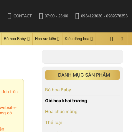
CONTACT
07:00 - 23:00
0934123036 - 0989578353
Bó hoa Baby
Hoa sự kiện
Kiểu dáng hoa
DANH MỤC SẢN PHẨM
Bó hoa Baby
m đơn trên
Giỏ hoa khai trương
website-
Hoa chúc mừng
ợng có
Thể loại
ên