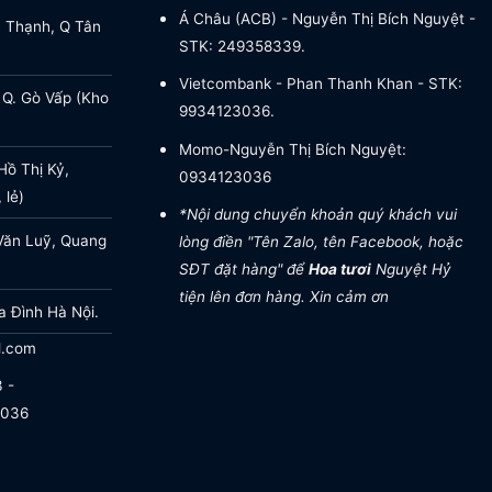
Á Châu (ACB) - Nguyễn Thị Bích Nguyệt -
a Thạnh, Q Tân
STK: 249358339.
Vietcombank - Phan Thanh Khan - STK:
 Q. Gò Vấp (Kho
9934123036.
Momo-Nguyễn Thị Bích Nguyệt:
ồ Thị Kỷ,
0934123036
 lẻ)
*Nội dung chuyển khoản quý khách vui
Văn Luỹ, Quang
lòng điền "Tên Zalo, tên Facebook, hoặc
SĐT đặt hàng" để
Hoa tươi
Nguyệt Hỷ
tiện lên đơn hàng. Xin cảm ơn
a Đình Hà Nội.
l.com
 -
.036