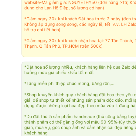
website-Mã giảm giá: NGUYETHY50 (đơn hàng >1tr, Kh
dụng cho Lan Hồ Điệp, số lượng có hạn)
*Giảm ngay 30k khi khách Đặt hoa trước 2 ngày (đơn t
Không áp dụng song song, các ngày lễ, tết .v.v. LH Zal
hỗ trợ chi tiết hơn)
*Giảm ngay 30k khi khách nhận hoa tại: 77 Tân Thành, 
Thạnh, Q Tân Phú, TP.HCM (trên 500k)
*Đặt hoa số lượng nhiều, khách hàng liên hệ qua Zalo đ
hưởng mức giá chiếc khấu tốt nhất
*Tặng miễn phí thiệp chúc mừng, băng rôn,...
*Shop khuyến khích quý khách hàng đặt hoa theo yêu 
giá, để shop tự thiết kế những sản phẩm độc đáo, mới l
dụng được những loại hoa đẹp theo mùa vừa ít đụng h
*Do đặt thù là sản phẩm handmade (thủ công bằng tay)
thành phẩm có thể gần giống với mẫu 90-95%-tùy thuộc
gian, mùa vụ, góc chụp ảnh và cảm nhận cái đẹp riêng 
khách hàng