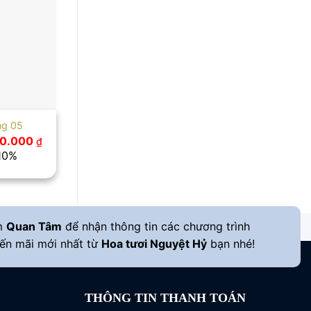
ng 05
á
Giá
0.000
₫
c
hiện
 10%
tại
00.000 ₫.
là:
900.000 ₫.
m
Quan Tâm
để nhận thông tin các chương trình
ến mãi mới nhất từ
Hoa tươi Nguyệt Hỷ
bạn nhé!
THÔNG TIN THANH TOÁN