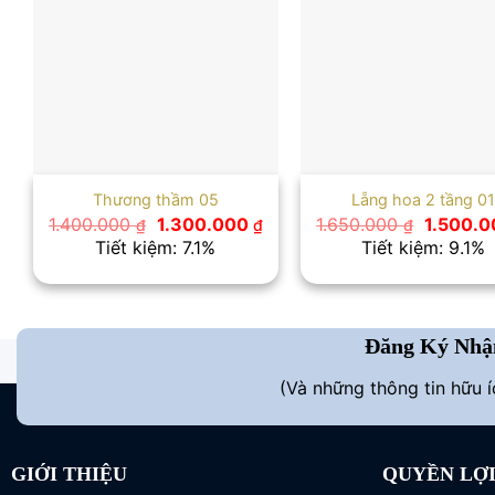
Thương thầm 05
Lẵng hoa 2 tầng 01
Giá
Giá
Giá
1.400.000
1.300.000
1.650.000
1.500.
₫
₫
₫
gốc
hiện
gốc
Tiết kiệm: 7.1%
Tiết kiệm: 9.1%
là:
tại
là:
1.400.000 ₫.
là:
1.650.00
1.300.000 ₫.
Đăng Ký Nhậ
(Và những thông tin hữu 
GIỚI THIỆU
QUYỀN LỢ