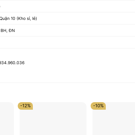
)
uận 10 (Kho sỉ, lẻ)
 BH, ĐN
0934.960.036
-12%
-10%