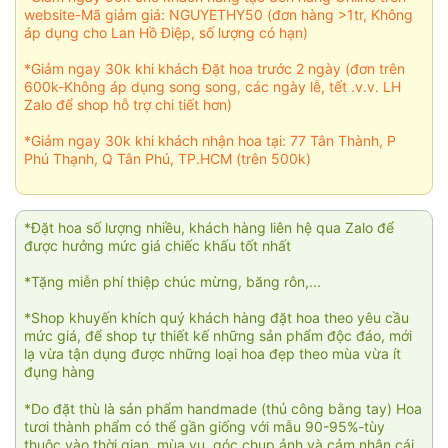
website-Mã giảm giá: NGUYETHY50 (đơn hàng >1tr, Không
áp dụng cho Lan Hồ Điệp, số lượng có hạn)
*Giảm ngay 30k khi khách Đặt hoa trước 2 ngày (đơn trên
600k-Không áp dụng song song, các ngày lễ, tết .v.v. LH
Zalo để shop hỗ trợ chi tiết hơn)
*Giảm ngay 30k khi khách nhận hoa tại: 77 Tân Thành, P
Phú Thạnh, Q Tân Phú, TP.HCM (trên 500k)
*Đặt hoa số lượng nhiều, khách hàng liên hệ qua Zalo để
được hưởng mức giá chiếc khấu tốt nhất
*Tặng miễn phí thiệp chúc mừng, băng rôn,...
*Shop khuyến khích quý khách hàng đặt hoa theo yêu cầu
mức giá, để shop tự thiết kế những sản phẩm độc đáo, mới
lạ vừa tận dụng được những loại hoa đẹp theo mùa vừa ít
đụng hàng
*Do đặt thù là sản phẩm handmade (thủ công bằng tay) Hoa
tươi thành phẩm có thể gần giống với mẫu 90-95%-tùy
thuộc vào thời gian, mùa vụ, góc chụp ảnh và cảm nhận cái