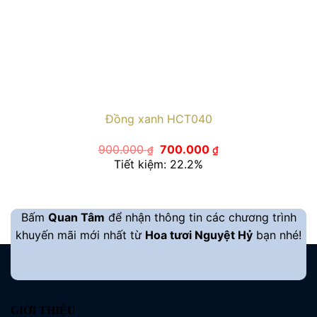
Đồng xanh HCT040
Giá
Giá
900.000
700.000
₫
₫
gốc
hiện
Tiết kiệm: 22.2%
là:
tại
900.000 ₫.
là:
700.000 ₫.
Bấm
Quan Tâm
để nhận thông tin các chương trình
khuyến mãi mới nhất từ
Hoa tươi Nguyệt Hỷ
bạn nhé!
GIỚI THIỆU