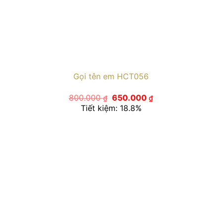
Gọi tên em HCT056
Giá
Giá
800.000
650.000
₫
₫
gốc
hiện
Tiết kiệm: 18.8%
là:
tại
800.000 ₫.
là:
650.000 ₫.