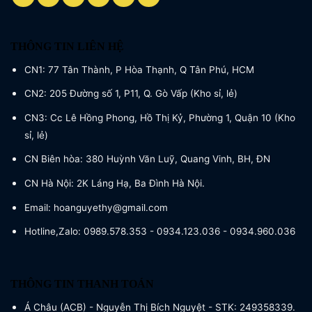
THÔNG TIN LIÊN HỆ
CN1: 77 Tân Thành, P Hòa Thạnh, Q Tân Phú, HCM
CN2: 205 Đường số 1, P11, Q. Gò Vấp (Kho sỉ, lẻ)
CN3: Cc Lê Hồng Phong, Hồ Thị Kỷ, Phường 1, Quận 10 (Kho
sỉ, lẻ)
CN Biên hòa: 380 Huỳnh Văn Luỹ, Quang Vinh, BH, ĐN
CN Hà Nội: 2K Láng Hạ, Ba Đình Hà Nội.
Email: hoanguyethy@gmail.com
Hotline,Zalo: 0989.578.353 - 0934.123.036 - 0934.960.036
THÔNG TIN THANH TOÁN
Á Châu (ACB) - Nguyễn Thị Bích Nguyệt - STK: 249358339.