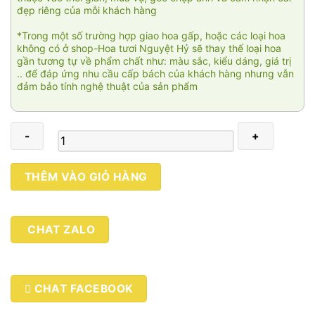
đẹp riêng của mỗi khách hàng
*Trong một số trường hợp giao hoa gấp, hoặc các loại hoa
không có ở shop-Hoa tươi Nguyệt Hỷ sẽ thay thế loại hoa
gần tương tự về phẩm chất như: màu sắc, kiểu dáng, giá trị
.. để đáp ứng nhu cầu cấp bách của khách hàng nhưng vẫn
đảm bảo tính nghệ thuật của sản phẩm
Ban
THÊM VÀO GIỎ HÀNG
mai
HCT051
số
CHAT ZALO
lượng
CHAT FACEBOOK