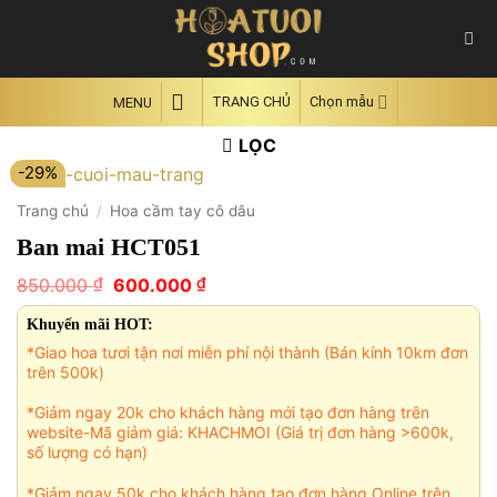
Skip
to
content
TRANG CHỦ
Chọn mẫu
MENU
LỌC
-29%
Trang chủ
/
Hoa cầm tay cô dâu
Ban mai HCT051
Giá
Giá
₫
₫
850.000
600.000
gốc
hiện
là:
tại
Khuyến mãi HOT:
850.000 ₫.
là:
*Giao hoa tươi tận nơi miễn phí nội thành (Bán kính 10km đơn
600.000 ₫.
trên 500k)
*Giảm ngay 20k cho khách hàng mới tạo đơn hàng trên
website-Mã giảm giá: KHACHMOI (Giá trị đơn hàng >600k,
số lượng có hạn)
*Giảm ngay 50k cho khách hàng tạo đơn hàng Online trên