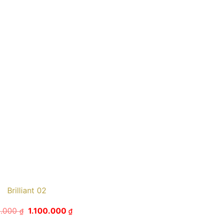
Brilliant 02
Giá
Giá
0.000
1.100.000
₫
₫