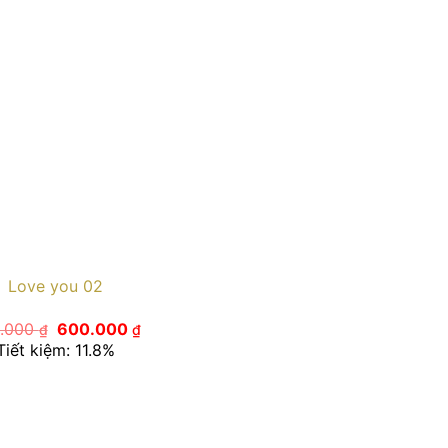
Love you 02
Giá
Giá
.000
600.000
₫
₫
gốc
hiện
Tiết kiệm: 11.8%
là:
tại
680.000 ₫.
là:
600.000 ₫.