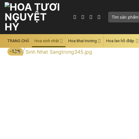
Skip
to
Tìm
content
kiếm:
TRANG CHỦ
Hoa sinh nhật
Hoa khai trương
Hoa lan hồ điệp
-13%