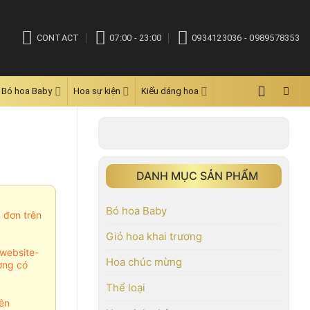
CONTACT
07:00 - 23:00
0934123036 - 0989578353
Bó hoa Baby
Hoa sự kiện
Kiểu dáng hoa
DANH MỤC SẢN PHẨM
Bó hoa Baby
m đơn trên
Giỏ hoa khai trương
website-
Hoa chúc mừng
ợng có
Thể loại
ên