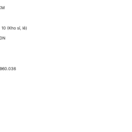
HCM
0 (Kho sỉ, lẻ)
 ĐN
.960.036