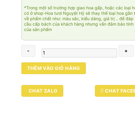
*Trong một số trường hợp giao hoa gấp, hoặc các loại 
có ở shop-Hoa tươi Nguyệt Hỷ sẽ thay thế loại hoa gần 
về phẩm chất như: màu sắc, kiểu dáng, giá trị .. để đáp
cầu cấp bách của khách hàng nhưng vẫn đảm bảo tính 
của sản phẩm
Ánh
THÊM VÀO GIỎ HÀNG
mặt
trời
01
CHAT ZALO
CHAT FACE
số
lượng