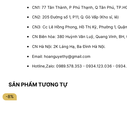
CN1: 77 Tân Thành, P Phú Thạnh, Q Tân Phú, TP.
CN2: 205 Đường số 1, P11, Q. Gò Vấp (Kho sỉ, lẻ)
CN3: Cc Lê Hồng Phong, Hồ Thị Kỷ, Phường 1, Quận 1
CN Biên hòa: 380 Huỳnh Văn Luỹ, Quang Vinh, BH,
CN Hà Nội: 2K Láng Hạ, Ba Đình Hà Nội.
Email: hoanguyethy@gmail.com
Hotline,Zalo: 0989.578.353 - 0934.123.036 - 0934
SẢN PHẨM TƯƠNG TỰ
-8%