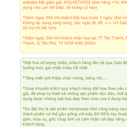
website-Mã giảm giá: NGUYETHY50 (đơn hàng >1tr, Kh
dụng cho Lan Hồ Điệp, số lượng có hạn)
*Giảm ngay 30k khi khách Đặt hoa trước 2 ngày (đơn t
Không áp dụng song song, các ngày lễ, tết .v.v. LH Zal
hỗ trợ chi tiết hơn)
*Giảm ngay 30k khi khách nhận hoa tại: 77 Tân Thành, 
Thạnh, Q Tân Phú, TP.HCM (trên 500k)
*Đặt hoa số lượng nhiều, khách hàng liên hệ qua Zalo đ
hưởng mức giá chiếc khấu tốt nhất
*Tặng miễn phí thiệp chúc mừng, băng rôn,...
*Shop khuyến khích quý khách hàng đặt hoa theo yêu 
giá, để shop tự thiết kế những sản phẩm độc đáo, mới l
dụng được những loại hoa đẹp theo mùa vừa ít đụng h
*Do đặt thù là sản phẩm handmade (thủ công bằng tay)
thành phẩm có thể gần giống với mẫu 90-95%-tùy thuộc
gian, mùa vụ, góc chụp ảnh và cảm nhận cái đẹp riêng 
khách hàng