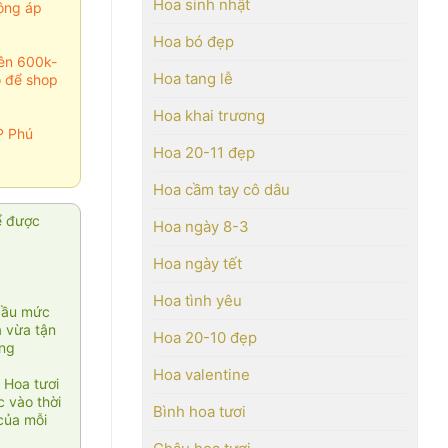
Hoa sinh nhật
ông áp
Hoa bó đẹp
rên 600k-
Hoa tang lễ
o để shop
Hoa khai trương
P Phú
Hoa 20-11 đẹp
Hoa cầm tay cô dâu
ể được
Hoa ngày 8-3
Hoa ngày tết
Hoa tình yêu
cầu mức
ạ vừa tận
Hoa 20-10 đẹp
àng
Hoa valentine
 Hoa tươi
 vào thời
Bình hoa tươi
của mỗi