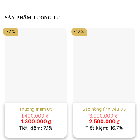
SẢN PHẨM TƯƠNG TỰ
-7%
-17%
Thương thầm 05
Sắc hồng tình yêu 03
1.400.000
3.000.000
₫
₫
Giá
Giá
Giá
Giá
1.300.000
2.500.000
₫
₫
gốc
hiện
gốc
hiện
Tiết kiệm: 7.1%
Tiết kiệm: 16.7%
là:
tại
là:
tại
1.400.000 ₫.
là:
3.000.000 ₫.
là: