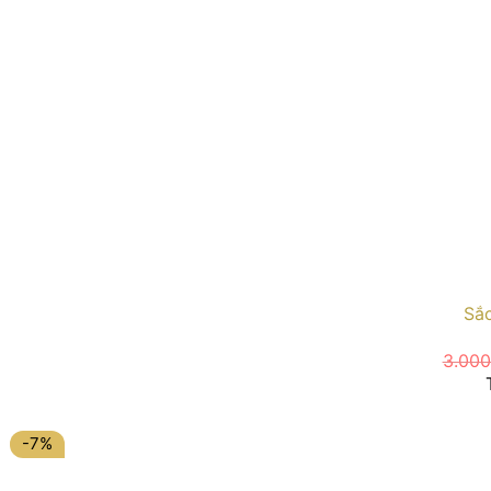
Sắc
3.00
-7%