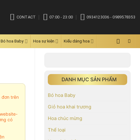
CONTACT
07:00 - 23:00
0934123036 - 0989578353
Bó hoa Baby
Hoa sự kiện
Kiểu dáng hoa
DANH MỤC SẢN PHẨM
Bó hoa Baby
m đơn trên
Giỏ hoa khai trương
website-
Hoa chúc mừng
ợng có
Thể loại
ên