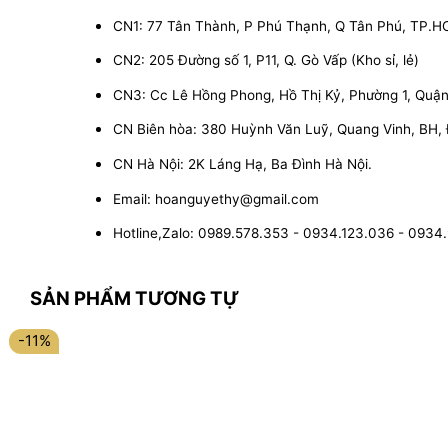
CN1: 77 Tân Thành, P Phú Thạnh, Q Tân Phú, TP.
CN2: 205 Đường số 1, P11, Q. Gò Vấp (Kho sỉ, lẻ)
CN3: Cc Lê Hồng Phong, Hồ Thị Kỷ, Phường 1, Quận 1
CN Biên hòa: 380 Huỳnh Văn Luỹ, Quang Vinh, BH,
CN Hà Nội: 2K Láng Hạ, Ba Đình Hà Nội.
Email: hoanguyethy@gmail.com
Hotline,Zalo: 0989.578.353 - 0934.123.036 - 0934
SẢN PHẨM TƯƠNG TỰ
-11%