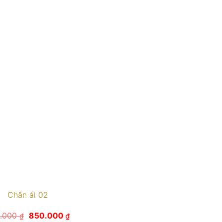
Chân ái 02
Giá
Giá
.000
850.000
₫
₫