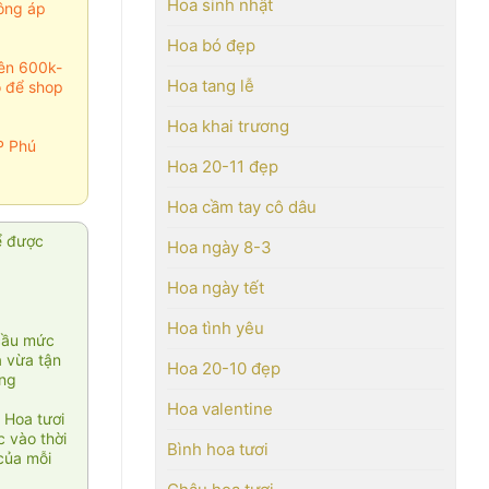
Hoa sinh nhật
ông áp
Hoa bó đẹp
rên 600k-
Hoa tang lễ
o để shop
Hoa khai trương
P Phú
Hoa 20-11 đẹp
Hoa cầm tay cô dâu
ể được
Hoa ngày 8-3
Hoa ngày tết
Hoa tình yêu
cầu mức
ạ vừa tận
Hoa 20-10 đẹp
àng
Hoa valentine
 Hoa tươi
 vào thời
Bình hoa tươi
của mỗi