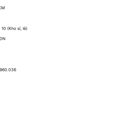
HCM
0 (Kho sỉ, lẻ)
 ĐN
.960.036