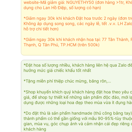
website-Mã giảm giá: NGUYETHY50 (đơn hàng >1tr, Kh
dụng cho Lan Hồ Điệp, số lượng có hạn)
*Giảm ngay 30k khi khách Đặt hoa trước 2 ngày (đơn t
Không áp dụng song song, các ngày lễ, tết .v.v. LH Zal
hỗ trợ chi tiết hơn)
*Giảm ngay 30k khi khách nhận hoa tại: 77 Tân Thành, 
Thạnh, Q Tân Phú, TP.HCM (trên 500k)
*Đặt hoa số lượng nhiều, khách hàng liên hệ qua Zalo đ
hưởng mức giá chiếc khấu tốt nhất
*Tặng miễn phí thiệp chúc mừng, băng rôn,...
*Shop khuyến khích quý khách hàng đặt hoa theo yêu 
giá, để shop tự thiết kế những sản phẩm độc đáo, mới l
dụng được những loại hoa đẹp theo mùa vừa ít đụng h
*Do đặt thù là sản phẩm handmade (thủ công bằng tay)
thành phẩm có thể gần giống với mẫu 90-95%-tùy thuộc
gian, mùa vụ, góc chụp ảnh và cảm nhận cái đẹp riêng 
khách hàng