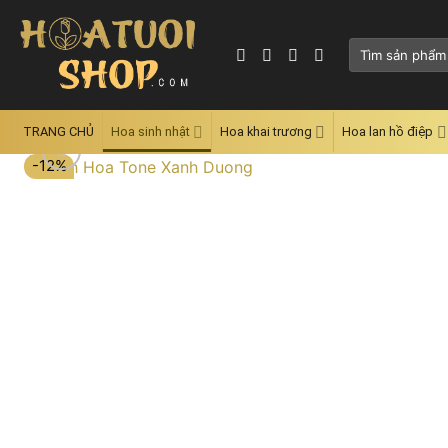
Skip
to
Tìm
content
kiếm:
TRANG CHỦ
Hoa sinh nhật
Hoa khai trương
Hoa lan hồ điệp
-12%