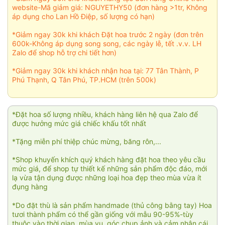
website-Mã giảm giá: NGUYETHY50 (đơn hàng >1tr, Không
áp dụng cho Lan Hồ Điệp, số lượng có hạn)
*Giảm ngay 30k khi khách Đặt hoa trước 2 ngày (đơn trên
600k-Không áp dụng song song, các ngày lễ, tết .v.v. LH
Zalo để shop hỗ trợ chi tiết hơn)
*Giảm ngay 30k khi khách nhận hoa tại: 77 Tân Thành, P
Phú Thạnh, Q Tân Phú, TP.HCM (trên 500k)
*Đặt hoa số lượng nhiều, khách hàng liên hệ qua Zalo để
được hưởng mức giá chiếc khấu tốt nhất
*Tặng miễn phí thiệp chúc mừng, băng rôn,...
*Shop khuyến khích quý khách hàng đặt hoa theo yêu cầu
mức giá, để shop tự thiết kế những sản phẩm độc đáo, mới
lạ vừa tận dụng được những loại hoa đẹp theo mùa vừa ít
đụng hàng
*Do đặt thù là sản phẩm handmade (thủ công bằng tay) Hoa
tươi thành phẩm có thể gần giống với mẫu 90-95%-tùy
thuộc vào thời gian, mùa vụ, góc chụp ảnh và cảm nhận cái