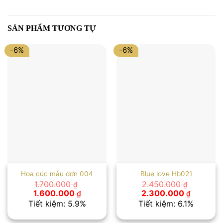
SẢN PHẨM TƯƠNG TỰ
-6%
-6%
Hoa cúc mẫu đơn 004
Blue love Hb021
1.700.000
2.450.000
₫
₫
Giá
Giá
Giá
Giá
1.600.000
2.300.000
₫
₫
gốc
hiện
gốc
hiện
Tiết kiệm: 5.9%
Tiết kiệm: 6.1%
là:
tại
là:
tại
1.700.000 ₫.
là:
2.450.000 ₫.
là: