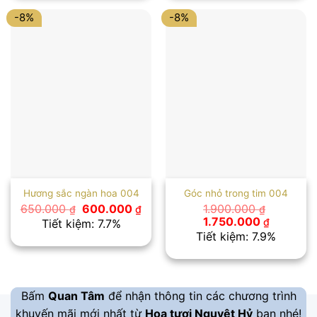
1.600.000 ₫.
2.300.00
-8%
-8%
Hương sắc ngàn hoa 004
Góc nhỏ trong tim 004
Giá
Giá
650.000
600.000
1.900.000
₫
₫
₫
gốc
hiện
Giá
Giá
1.750.000
₫
Tiết kiệm: 7.7%
là:
tại
gốc
hiện
Tiết kiệm: 7.9%
650.000 ₫.
là:
là:
tại
600.000 ₫.
1.900.000 ₫.
là:
1.750.00
Bấm
Quan Tâm
để nhận thông tin các chương trình
khuyến mãi mới nhất từ
Hoa tươi Nguyệt Hỷ
bạn nhé!