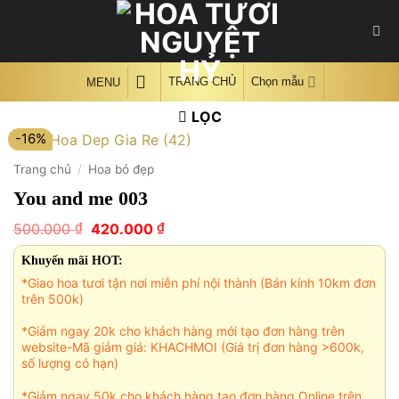
Skip
to
content
TRANG CHỦ
Chọn mẫu
MENU
LỌC
-16%
Trang chủ
/
Hoa bó đẹp
You and me 003
Giá
Giá
₫
₫
500.000
420.000
gốc
hiện
là:
tại
Khuyến mãi HOT:
500.000 ₫.
là:
*Giao hoa tươi tận nơi miễn phí nội thành (Bán kính 10km đơn
420.000 ₫.
trên 500k)
*Giảm ngay 20k cho khách hàng mới tạo đơn hàng trên
website-Mã giảm giá: KHACHMOI (Giá trị đơn hàng >600k,
số lượng có hạn)
*Giảm ngay 50k cho khách hàng tạo đơn hàng Online trên