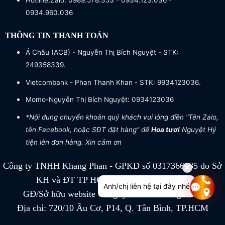
Hotline,Zalo: 0989.578.353 - 0934.123.036 -
0934.960.036
THÔNG TIN THANH TOÁN
Á Châu (ACB) - Nguyễn Thị Bích Nguyệt - STK:
249358339.
Vietcombank - Phan Thanh Khan - STK: 9934123036.
Momo-Nguyễn Thị Bích Nguyệt: 0934123036
*Nội dung chuyển khoản quý khách vui lòng điền "Tên Zalo,
tên Facebook, hoặc SĐT đặt hàng" để
Hoa tươi
Nguyệt Hỷ
tiện lên đơn hàng. Xin cảm ơn
Công ty TNHH Khang Phan - GPKD số 0317366885 do Sở
KH và ĐT TP HCM cấp ngày 04/07/2022
Anh/chị liên hệ tại đây nhé
GĐ/Sở hữu website Công ty TNHH Khang Phan
Địa chỉ: 720/10 Âu Cơ, P14, Q. Tân Bình, TP.HCM