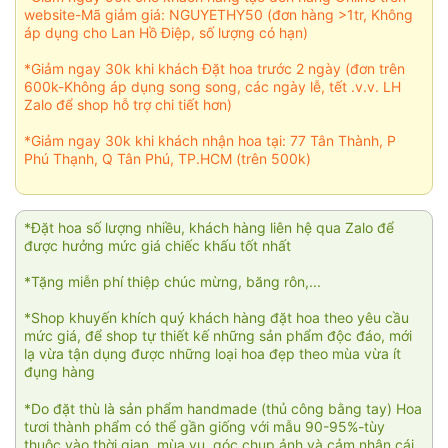
website-Mã giảm giá: NGUYETHY50 (đơn hàng >1tr, Không
áp dụng cho Lan Hồ Điệp, số lượng có hạn)
*Giảm ngay 30k khi khách Đặt hoa trước 2 ngày (đơn trên
600k-Không áp dụng song song, các ngày lễ, tết .v.v. LH
Zalo để shop hỗ trợ chi tiết hơn)
*Giảm ngay 30k khi khách nhận hoa tại: 77 Tân Thành, P
Phú Thạnh, Q Tân Phú, TP.HCM (trên 500k)
*Đặt hoa số lượng nhiều, khách hàng liên hệ qua Zalo để
được hưởng mức giá chiếc khấu tốt nhất
*Tặng miễn phí thiệp chúc mừng, băng rôn,...
*Shop khuyến khích quý khách hàng đặt hoa theo yêu cầu
mức giá, để shop tự thiết kế những sản phẩm độc đáo, mới
lạ vừa tận dụng được những loại hoa đẹp theo mùa vừa ít
đụng hàng
*Do đặt thù là sản phẩm handmade (thủ công bằng tay) Hoa
tươi thành phẩm có thể gần giống với mẫu 90-95%-tùy
thuộc vào thời gian, mùa vụ, góc chụp ảnh và cảm nhận cái