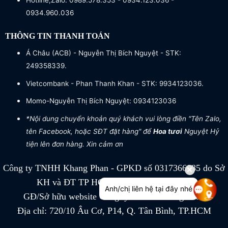
Hotline,Zalo: 0989.578.353 - 0934.123.036 -
0934.960.036
THÔNG TIN THANH TOÁN
Á Châu (ACB) - Nguyễn Thị Bích Nguyệt - STK:
249358339.
Vietcombank - Phan Thanh Khan - STK: 9934123036.
Momo-Nguyễn Thị Bích Nguyệt: 0934123036
*Nội dung chuyển khoản quý khách vui lòng điền "Tên Zalo,
tên Facebook, hoặc SĐT đặt hàng" để
Hoa tươi
Nguyệt Hỷ
tiện lên đơn hàng. Xin cảm ơn
Công ty TNHH Khang Phan - GPKD số 0317366885 do Sở
KH và ĐT TP HCM cấp ngày 04/07/2022
Anh/chị liên hệ tại đây nhé
GĐ/Sở hữu website Công ty TNHH Khang Phan
Địa chỉ: 720/10 Âu Cơ, P14, Q. Tân Bình, TP.HCM