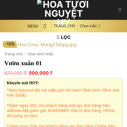
Skip
to
content
TRANG CHỦ
Chọn mẫu
MENU
LỌC
-19%
Trang chủ
/
Hoa sinh nhật
Vườn xuân 01
Giá
Giá
₫
₫
620.000
500.000
gốc
hiện
là:
tại
Khuyến mãi HOT:
620.000 ₫.
là:
*Giao hoa tươi tận nơi miễn phí nội thành (Bán kính 10km đơn
500.000 ₫.
trên 500k)
*Giảm ngay 20k cho khách hàng mới tạo đơn hàng trên
website-Mã giảm giá: KHACHMOI (Giá trị đơn hàng >600k,
số lượng có hạn)
*Giảm ngay 50k cho khách hàng tạo đơn hàng Online trên