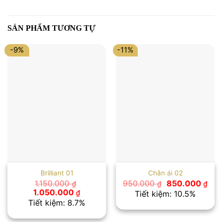
SẢN PHẨM TƯƠNG TỰ
-9%
-11%
Brilliant 01
Chân ái 02
Giá
Giá
1.150.000
950.000
850.000
₫
₫
₫
gốc
hiệ
Giá
Giá
1.050.000
₫
Tiết kiệm: 10.5%
là:
tại
gốc
hiện
Tiết kiệm: 8.7%
950.000 ₫.
là:
là:
tại
850
1.150.000 ₫.
là: