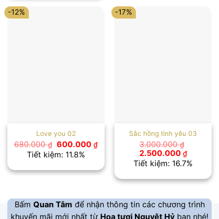
1.050.000 ₫.
-12%
-17%
Love you 02
Sắc hồng tình yêu 03
Giá
Giá
680.000
600.000
3.000.000
₫
₫
₫
gốc
hiện
Giá
Giá
2.500.000
₫
Tiết kiệm: 11.8%
là:
tại
gốc
hiện
Tiết kiệm: 16.7%
680.000 ₫.
là:
là:
tại
600.000 ₫.
3.000.000 ₫.
là:
2.500.00
Bấm
Quan Tâm
để nhận thông tin các chương trình
khuyến mãi mới nhất từ
Hoa tươi Nguyệt Hỷ
bạn nhé!