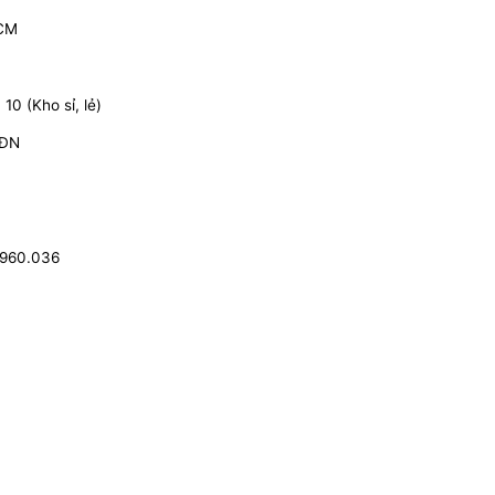
HCM
0 (Kho sỉ, lẻ)
 ĐN
.960.036