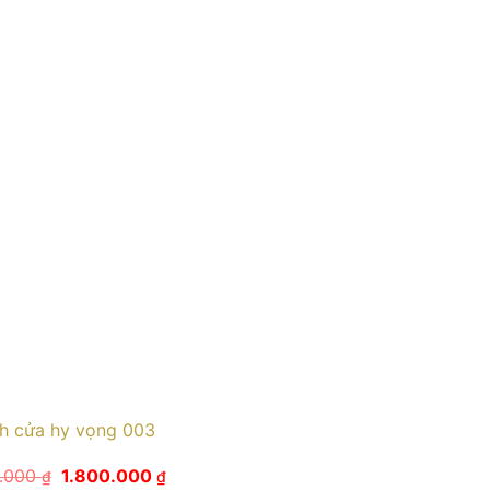
h cửa hy vọng 003
Giá
Giá
0.000
1.800.000
₫
₫