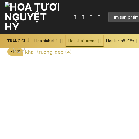
Skip
to
Tìm
content
kiếm:
TRANG CHỦ
Hoa sinh nhật
Hoa khai trương
Hoa lan hồ điệp
-11%