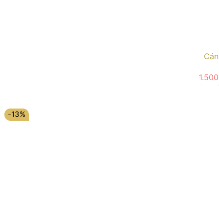
Cán
1.50
-13%