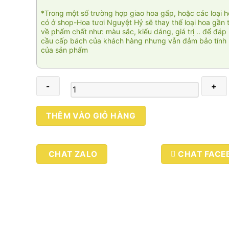
*Trong một số trường hợp giao hoa gấp, hoặc các loại 
có ở shop-Hoa tươi Nguyệt Hỷ sẽ thay thế loại hoa gần 
về phẩm chất như: màu sắc, kiểu dáng, giá trị .. để đáp
cầu cấp bách của khách hàng nhưng vẫn đảm bảo tính 
của sản phẩm
Vũ
THÊM VÀO GIỎ HÀNG
điệu
thiên
đường
CHAT ZALO
CHAT FACE
số
lượng