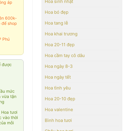
Hoa sinh nhật
ông áp
Hoa bó đẹp
rên 600k-
Hoa tang lễ
o để shop
Hoa khai trương
P Phú
Hoa 20-11 đẹp
Hoa cầm tay cô dâu
ể được
Hoa ngày 8-3
Hoa ngày tết
Hoa tình yêu
cầu mức
ạ vừa tận
Hoa 20-10 đẹp
àng
Hoa valentine
 Hoa tươi
 vào thời
Bình hoa tươi
của mỗi