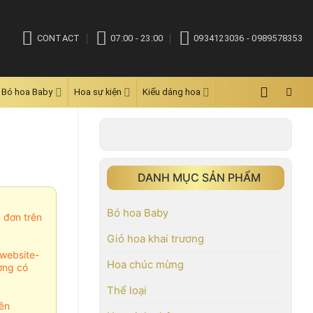
CONTACT
07:00 - 23:00
0934123036 - 0989578353
Bó hoa Baby
Hoa sự kiện
Kiểu dáng hoa
DANH MỤC SẢN PHẨM
Bó hoa Baby
m đơn trên
Giỏ hoa khai trương
website-
Hoa chúc mừng
ợng có
Thể loại
ên