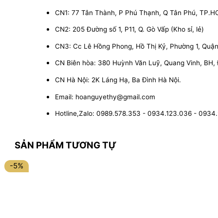
CN1: 77 Tân Thành, P Phú Thạnh, Q Tân Phú, TP.
CN2: 205 Đường số 1, P11, Q. Gò Vấp (Kho sỉ, lẻ)
CN3: Cc Lê Hồng Phong, Hồ Thị Kỷ, Phường 1, Quận 1
CN Biên hòa: 380 Huỳnh Văn Luỹ, Quang Vinh, BH,
CN Hà Nội: 2K Láng Hạ, Ba Đình Hà Nội.
Email: hoanguyethy@gmail.com
Hotline,Zalo: 0989.578.353 - 0934.123.036 - 0934
SẢN PHẨM TƯƠNG TỰ
-5%