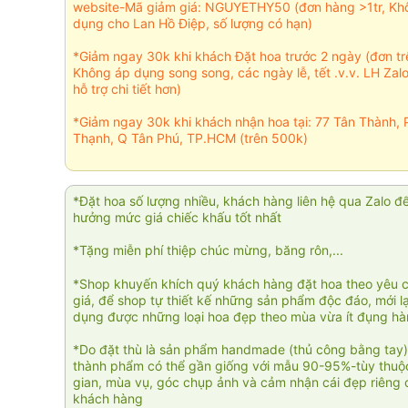
website-Mã giảm giá: NGUYETHY50 (đơn hàng >1tr, Kh
dụng cho Lan Hồ Điệp, số lượng có hạn)
*Giảm ngay 30k khi khách Đặt hoa trước 2 ngày (đơn t
Không áp dụng song song, các ngày lễ, tết .v.v. LH Zal
hỗ trợ chi tiết hơn)
*Giảm ngay 30k khi khách nhận hoa tại: 77 Tân Thành, 
Thạnh, Q Tân Phú, TP.HCM (trên 500k)
*Đặt hoa số lượng nhiều, khách hàng liên hệ qua Zalo đ
hưởng mức giá chiếc khấu tốt nhất
*Tặng miễn phí thiệp chúc mừng, băng rôn,...
*Shop khuyến khích quý khách hàng đặt hoa theo yêu 
giá, để shop tự thiết kế những sản phẩm độc đáo, mới l
dụng được những loại hoa đẹp theo mùa vừa ít đụng h
*Do đặt thù là sản phẩm handmade (thủ công bằng tay)
thành phẩm có thể gần giống với mẫu 90-95%-tùy thuộc
gian, mùa vụ, góc chụp ảnh và cảm nhận cái đẹp riêng 
khách hàng