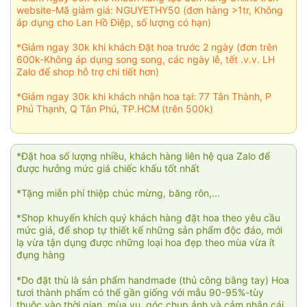
website-Mã giảm giá: NGUYETHY50 (đơn hàng >1tr, Không
áp dụng cho Lan Hồ Điệp, số lượng có hạn)
*Giảm ngay 30k khi khách Đặt hoa trước 2 ngày (đơn trên
600k-Không áp dụng song song, các ngày lễ, tết .v.v. LH
Zalo để shop hỗ trợ chi tiết hơn)
*Giảm ngay 30k khi khách nhận hoa tại: 77 Tân Thành, P
Phú Thạnh, Q Tân Phú, TP.HCM (trên 500k)
*Đặt hoa số lượng nhiều, khách hàng liên hệ qua Zalo để
được hưởng mức giá chiếc khấu tốt nhất
*Tặng miễn phí thiệp chúc mừng, băng rôn,...
*Shop khuyến khích quý khách hàng đặt hoa theo yêu cầu
mức giá, để shop tự thiết kế những sản phẩm độc đáo, mới
lạ vừa tận dụng được những loại hoa đẹp theo mùa vừa ít
đụng hàng
*Do đặt thù là sản phẩm handmade (thủ công bằng tay) Hoa
tươi thành phẩm có thể gần giống với mẫu 90-95%-tùy
thuộc vào thời gian, mùa vụ, góc chụp ảnh và cảm nhận cái