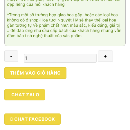
đẹp riêng của mỗi khách hàng
*Trong một số trường hợp giao hoa gấp, hoặc các loại hoa
không có ở shop-Hoa tươi Nguyệt Hỷ sẽ thay thế loại hoa
gần tương tự về phẩm chất như: màu sắc, kiểu dáng, giá trị
.. để đáp ứng nhu cầu cấp bách của khách hàng nhưng vẫn
đảm bảo tính nghệ thuật của sản phẩm
Victory
THÊM VÀO GIỎ HÀNG
day
02
số
CHAT ZALO
lượng
CHAT FACEBOOK