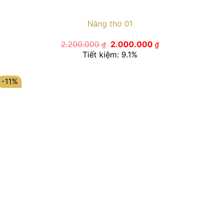
Nàng thơ 01
Giá
Giá
2.200.000
2.000.000
₫
₫
gốc
hiện
Tiết kiệm: 9.1%
là:
tại
2.200.000 ₫.
là:
2.000.000 ₫.
-11%