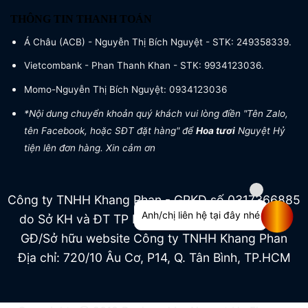
THÔNG TIN THANH TOÁN
Á Châu (ACB) - Nguyễn Thị Bích Nguyệt - STK: 249358339.
Vietcombank - Phan Thanh Khan - STK: 9934123036.
Momo-Nguyễn Thị Bích Nguyệt: 0934123036
*Nội dung chuyển khoản quý khách vui lòng điền "Tên Zalo,
tên Facebook, hoặc SĐT đặt hàng" để
Hoa tươi
Nguyệt Hỷ
tiện lên đơn hàng. Xin cảm ơn
Công ty TNHH Khang Phan - GPKD số 0317366885
Anh/chị liên hệ tại đây nhé
do Sở KH và ĐT TP HCM cấp ngày 04/07/2022
GĐ/Sở hữu website Công ty TNHH Khang Phan
Địa chỉ: 720/10 Âu Cơ, P14, Q. Tân Bình, TP.HCM