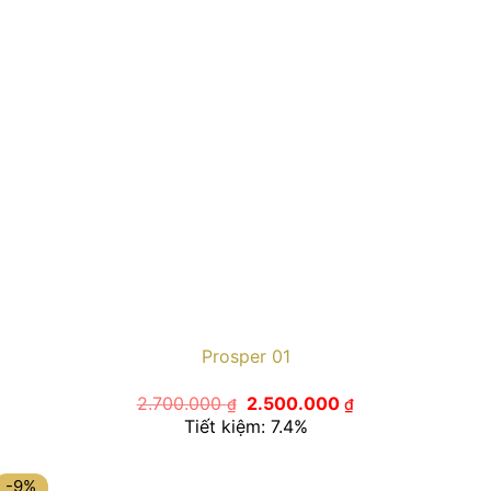
Prosper 01
Giá
Giá
2.700.000
2.500.000
₫
₫
gốc
hiện
Tiết kiệm: 7.4%
là:
tại
2.700.000 ₫.
là:
2.500.000 ₫.
-9%