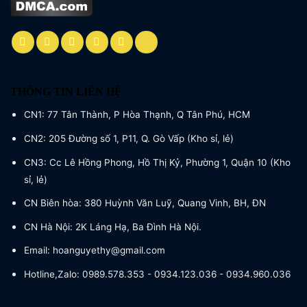
THÔNG TIN LIÊN HỆ
CN1: 77 Tân Thành, P Hòa Thạnh, Q Tân Phú, HCM
CN2: 205 Đường số 1, P11, Q. Gò Vấp (Kho sỉ, lẻ)
CN3: Cc Lê Hồng Phong, Hồ Thị Kỷ, Phường 1, Quận 10 (Kho
sỉ, lẻ)
CN Biên hòa: 380 Huỳnh Văn Luỹ, Quang Vinh, BH, ĐN
CN Hà Nội: 2K Láng Hạ, Ba Đình Hà Nội.
Email: hoanguyethy@gmail.com
Hotline,Zalo: 0989.578.353 - 0934.123.036 - 0934.960.036