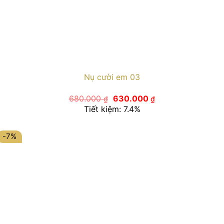
Nụ cười em 03
Giá
Giá
680.000
630.000
₫
₫
gốc
hiện
Tiết kiệm: 7.4%
là:
tại
680.000 ₫.
là:
630.000 ₫.
-7%