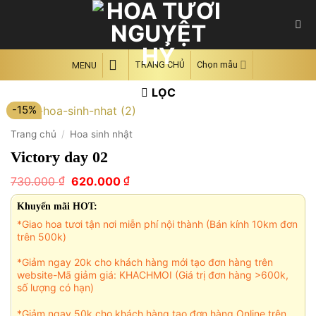
Skip
to
content
TRANG CHỦ
Chọn mẫu
MENU
LỌC
-15%
Trang chủ
/
Hoa sinh nhật
Victory day 02
Giá
Giá
₫
₫
730.000
620.000
gốc
hiện
là:
tại
Khuyến mãi HOT:
730.000 ₫.
là:
*Giao hoa tươi tận nơi miễn phí nội thành (Bán kính 10km đơn
620.000 ₫.
trên 500k)
*Giảm ngay 20k cho khách hàng mới tạo đơn hàng trên
website-Mã giảm giá: KHACHMOI (Giá trị đơn hàng >600k,
số lượng có hạn)
*Giảm ngay 50k cho khách hàng tạo đơn hàng Online trên