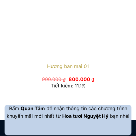
Hương ban mai 01
Giá
Giá
900.000
800.000
₫
₫
gốc
hiện
Tiết kiệm: 11.1%
là:
tại
900.000 ₫.
là:
800.000 ₫.
Bấm
Quan Tâm
để nhận thông tin các chương trình
khuyến mãi mới nhất từ
Hoa tươi Nguyệt Hỷ
bạn nhé!