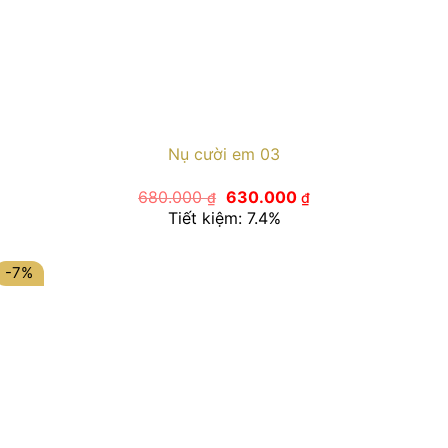
Nụ cười em 03
Giá
Giá
680.000
630.000
₫
₫
gốc
hiện
Tiết kiệm: 7.4%
là:
tại
680.000 ₫.
là:
630.000 ₫.
-7%