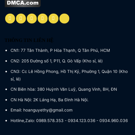
THÔNG TIN LIÊN HỆ
CN1: 77 Tân Thành, P Hòa Thạnh, Q Tân Phú, HCM
CN2: 205 Đường số 1, P11, Q. Gò Vấp (Kho sỉ, lẻ)
CN3: Cc Lê Hồng Phong, Hồ Thị Kỷ, Phường 1, Quận 10 (Kho
sỉ, lẻ)
CN Biên hòa: 380 Huỳnh Văn Luỹ, Quang Vinh, BH, ĐN
CN Hà Nội: 2K Láng Hạ, Ba Đình Hà Nội.
Email: hoanguyethy@gmail.com
Hotline,Zalo: 0989.578.353 - 0934.123.036 - 0934.960.036