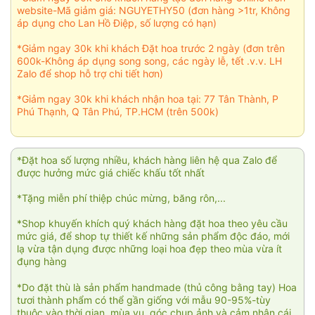
website-Mã giảm giá: NGUYETHY50 (đơn hàng >1tr, Không
áp dụng cho Lan Hồ Điệp, số lượng có hạn)
*Giảm ngay 30k khi khách Đặt hoa trước 2 ngày (đơn trên
600k-Không áp dụng song song, các ngày lễ, tết .v.v. LH
Zalo để shop hỗ trợ chi tiết hơn)
*Giảm ngay 30k khi khách nhận hoa tại: 77 Tân Thành, P
Phú Thạnh, Q Tân Phú, TP.HCM (trên 500k)
*Đặt hoa số lượng nhiều, khách hàng liên hệ qua Zalo để
được hưởng mức giá chiếc khấu tốt nhất
*Tặng miễn phí thiệp chúc mừng, băng rôn,...
*Shop khuyến khích quý khách hàng đặt hoa theo yêu cầu
mức giá, để shop tự thiết kế những sản phẩm độc đáo, mới
lạ vừa tận dụng được những loại hoa đẹp theo mùa vừa ít
đụng hàng
*Do đặt thù là sản phẩm handmade (thủ công bằng tay) Hoa
tươi thành phẩm có thể gần giống với mẫu 90-95%-tùy
thuộc vào thời gian, mùa vụ, góc chụp ảnh và cảm nhận cái