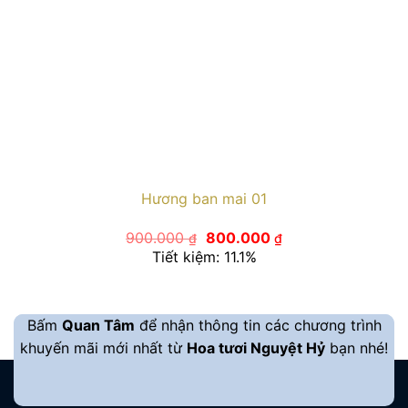
Hương ban mai 01
Giá
Giá
900.000
800.000
₫
₫
gốc
hiện
Tiết kiệm: 11.1%
là:
tại
900.000 ₫.
là:
800.000 ₫.
Bấm
Quan Tâm
để nhận thông tin các chương trình
khuyến mãi mới nhất từ
Hoa tươi Nguyệt Hỷ
bạn nhé!