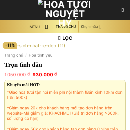
Skip
to
content
TRANG CHỦ
Chọn mẫu
MENU
LỌC
-11%
Trang chủ
/
Hoa tình yêu
Trọn tình đầu
Giá
Giá
₫
₫
1.050.000
930.000
gốc
hiện
là:
tại
Khuyến mãi HOT:
1.050.000 ₫.
là:
*Giao hoa tươi tận nơi miễn phí nội thành (Bán kính 10km đơn
930.000 ₫.
trên 500k)
*Giảm ngay 20k cho khách hàng mới tạo đơn hàng trên
website-Mã giảm giá: KHACHMOI (Giá trị đơn hàng >600k,
số lượng có hạn)
*Giảm ngay 50k cho khách hàng tạo đơn hàng Online trên