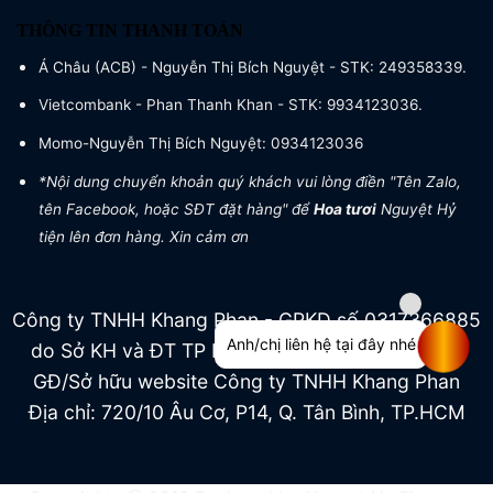
THÔNG TIN THANH TOÁN
Á Châu (ACB) - Nguyễn Thị Bích Nguyệt - STK: 249358339.
Vietcombank - Phan Thanh Khan - STK: 9934123036.
Momo-Nguyễn Thị Bích Nguyệt: 0934123036
*Nội dung chuyển khoản quý khách vui lòng điền "Tên Zalo,
tên Facebook, hoặc SĐT đặt hàng" để
Hoa tươi
Nguyệt Hỷ
tiện lên đơn hàng. Xin cảm ơn
Công ty TNHH Khang Phan - GPKD số 0317366885
Anh/chị liên hệ tại đây nhé
do Sở KH và ĐT TP HCM cấp ngày 04/07/2022
GĐ/Sở hữu website Công ty TNHH Khang Phan
Địa chỉ: 720/10 Âu Cơ, P14, Q. Tân Bình, TP.HCM