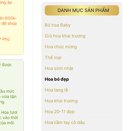
ông áp
DANH MỤC SẢN PHẨM
rên 600k-
o để shop
Bó hoa Baby
Giỏ hoa khai trương
P Phú
Hoa chúc mừng
Thể loại
ể được
Hoa sinh nhật
Hoa bó đẹp
Hoa tang lễ
cầu mức
ạ vừa tận
Hoa khai trương
àng
Hoa 20-11 đẹp
 Hoa tươi
 vào thời
Hoa cầm tay cô dâu
của mỗi