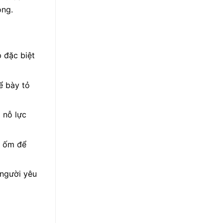
ông.
 đặc biệt
ể bày tỏ
 nỗ lực
u ốm để
 người yêu