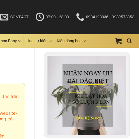
CONTACT
07:00 - 23:00
0934123036 - 0989578353
 hoa Baby
Hoa sự kiện
Kiểu dáng hoa
m đơn trên
website-
ợng có
ên