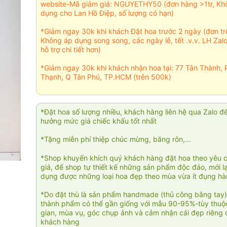
website-Mã giảm giá: NGUYETHY50 (đơn hàng >1tr, Kh
dụng cho Lan Hồ Điệp, số lượng có hạn)
*Giảm ngay 30k khi khách Đặt hoa trước 2 ngày (đơn t
Không áp dụng song song, các ngày lễ, tết .v.v. LH Zal
hỗ trợ chi tiết hơn)
*Giảm ngay 30k khi khách nhận hoa tại: 77 Tân Thành, 
Thạnh, Q Tân Phú, TP.HCM (trên 500k)
*Đặt hoa số lượng nhiều, khách hàng liên hệ qua Zalo đ
hưởng mức giá chiếc khấu tốt nhất
*Tặng miễn phí thiệp chúc mừng, băng rôn,...
*Shop khuyến khích quý khách hàng đặt hoa theo yêu 
giá, để shop tự thiết kế những sản phẩm độc đáo, mới l
dụng được những loại hoa đẹp theo mùa vừa ít đụng h
*Do đặt thù là sản phẩm handmade (thủ công bằng tay)
thành phẩm có thể gần giống với mẫu 90-95%-tùy thuộc
gian, mùa vụ, góc chụp ảnh và cảm nhận cái đẹp riêng 
khách hàng