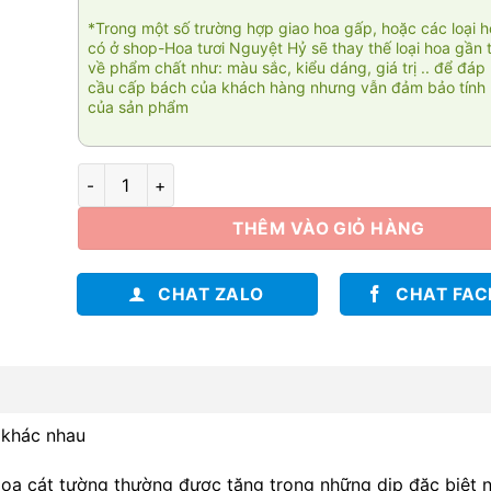
*Trong một số trường hợp giao hoa gấp, hoặc các loại 
có ở shop-Hoa tươi Nguyệt Hỷ sẽ thay thế loại hoa gần 
về phẩm chất như: màu sắc, kiểu dáng, giá trị .. để đáp
cầu cấp bách của khách hàng nhưng vẫn đảm bảo tính 
của sản phẩm
Tình yêu nhiệm màu 005 số lượng
THÊM VÀO GIỎ HÀNG
CHAT ZALO
CHAT FA
 khác nhau
 Hoa cát tường thường được tặng trong những dịp đặc biệt