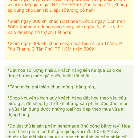
website-Mã giảm giá: NGUYETHY50 (đơn hàng >1tr, Không
áp dụng cho Lan Hồ Điệp, số lượng có hạn)
*Giảm ngay 30k khi khách Đặt hoa trước 2 ngày (đơn trên
600k-Không áp dụng song song, các ngày lễ, tết .v.v. LH
Zalo để shop hỗ trợ chi tiết hơn)
*Giảm ngay 30k khi khách nhận hoa tại: 77 Tân Thành, P
Phú Thạnh, Q Tân Phú, TP.HCM (trên 500k)
*Đặt hoa số lượng nhiều, khách hàng liên hệ qua Zalo để
được hưởng mức giá chiếc khấu tốt nhất
*Tặng miễn phí thiệp chúc mừng, băng rôn,...
*Shop khuyến khích quý khách hàng đặt hoa theo yêu cầu
mức giá, để shop tự thiết kế những sản phẩm độc đáo, mới
lạ vừa tận dụng được những loại hoa đẹp theo mùa vừa ít
đụng hàng
*Do đặt thù là sản phẩm handmade (thủ công bằng tay) Hoa
tươi thành phẩm có thể gần giống với mẫu 90-95%-tùy
thuộc vào thời gian, mùa vụ, góc chụp ảnh và cảm nhận cái