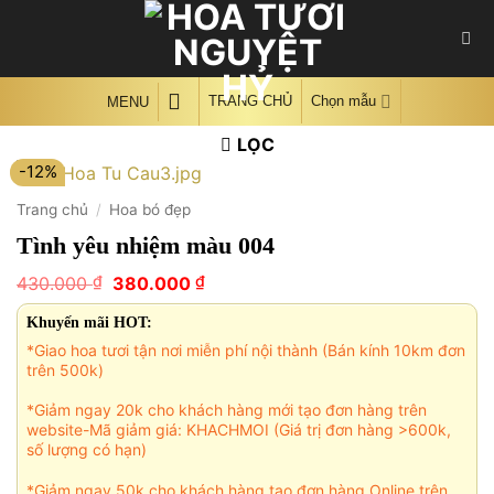
Skip
to
content
TRANG CHỦ
Chọn mẫu
MENU
LỌC
-12%
Trang chủ
/
Hoa bó đẹp
Tình yêu nhiệm màu 004
Giá
Giá
₫
₫
430.000
380.000
gốc
hiện
là:
tại
Khuyến mãi HOT:
430.000 ₫.
là:
*Giao hoa tươi tận nơi miễn phí nội thành (Bán kính 10km đơn
380.000 ₫.
trên 500k)
*Giảm ngay 20k cho khách hàng mới tạo đơn hàng trên
website-Mã giảm giá: KHACHMOI (Giá trị đơn hàng >600k,
số lượng có hạn)
*Giảm ngay 50k cho khách hàng tạo đơn hàng Online trên