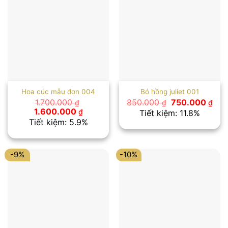
Hoa cúc mẫu đơn 004
Bó hồng juliet 001
Giá
Giá
1.700.000
850.000
750.000
₫
₫
₫
gốc
hiệ
Giá
Giá
1.600.000
₫
Tiết kiệm: 11.8%
là:
tại
gốc
hiện
Tiết kiệm: 5.9%
850.000 ₫.
là:
là:
tại
750
1.700.000 ₫.
là:
1.600.000 ₫.
-9%
-10%