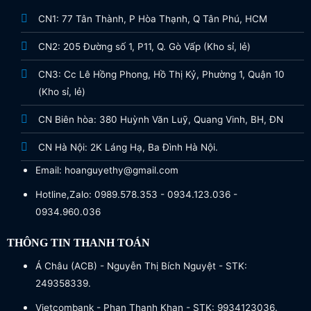
CN1: 77 Tân Thành, P Hòa Thạnh, Q Tân Phú, HCM
CN2: 205 Đường số 1, P11, Q. Gò Vấp (Kho sỉ, lẻ)
CN3: Cc Lê Hồng Phong, Hồ Thị Kỷ, Phường 1, Quận 10
(Kho sỉ, lẻ)
CN Biên hòa: 380 Huỳnh Văn Luỹ, Quang Vinh, BH, ĐN
CN Hà Nội: 2K Láng Hạ, Ba Đình Hà Nội.
Email: hoanguyethy@gmail.com
Hotline,Zalo: 0989.578.353 - 0934.123.036 -
0934.960.036
THÔNG TIN THANH TOÁN
Á Châu (ACB) - Nguyễn Thị Bích Nguyệt - STK:
249358339.
Vietcombank - Phan Thanh Khan - STK: 9934123036.