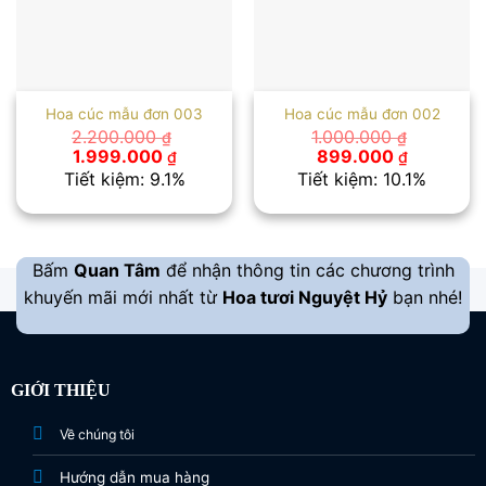
Hoa cúc mẫu đơn 003
Hoa cúc mẫu đơn 002
2.200.000
1.000.000
₫
₫
Giá
Giá
Giá
Giá
1.999.000
899.000
₫
₫
gốc
hiện
gốc
hiện
Tiết kiệm: 9.1%
Tiết kiệm: 10.1%
là:
tại
là:
tại
2.200.000 ₫.
là:
1.000.000 ₫.
là:
1.999.000 ₫.
899.000 
Bấm
Quan Tâm
để nhận thông tin các chương trình
khuyến mãi mới nhất từ
Hoa tươi Nguyệt Hỷ
bạn nhé!
GIỚI THIỆU
Về chúng tôi
Hướng dẫn mua hàng