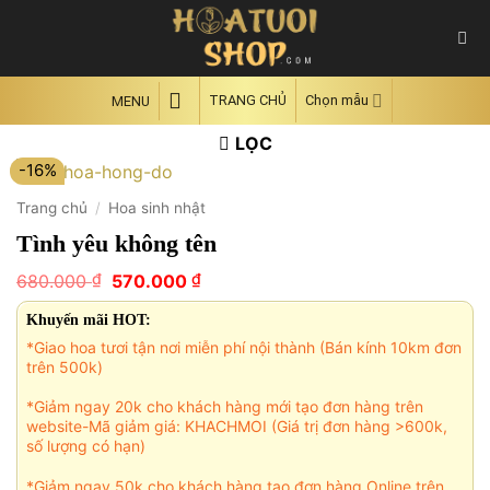
Skip
to
content
TRANG CHỦ
Chọn mẫu
MENU
LỌC
-16%
Trang chủ
/
Hoa sinh nhật
Tình yêu không tên
Giá
Giá
₫
₫
680.000
570.000
gốc
hiện
là:
tại
Khuyến mãi HOT:
680.000 ₫.
là:
*Giao hoa tươi tận nơi miễn phí nội thành (Bán kính 10km đơn
570.000 ₫.
trên 500k)
*Giảm ngay 20k cho khách hàng mới tạo đơn hàng trên
website-Mã giảm giá: KHACHMOI (Giá trị đơn hàng >600k,
số lượng có hạn)
*Giảm ngay 50k cho khách hàng tạo đơn hàng Online trên