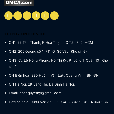
THÔNG TIN LIÊN HỆ
CN1: 77 Tân Thành, P Hòa Thạnh, Q Tân Phú, HCM
CN2: 205 Đường số 1, P11, Q. Gò Vấp (Kho sỉ, lẻ)
CN3: Cc Lê Hồng Phong, Hồ Thị Kỷ, Phường 1, Quận 10 (Kho
sỉ, lẻ)
CN Biên hòa: 380 Huỳnh Văn Luỹ, Quang Vinh, BH, ĐN
CN Hà Nội: 2K Láng Hạ, Ba Đình Hà Nội.
Email: hoanguyethy@gmail.com
Hotline,Zalo: 0989.578.353 - 0934.123.036 - 0934.960.036