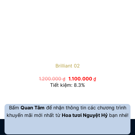
Brilliant 02
Giá
Giá
1.200.000
1.100.000
₫
₫
gốc
hiện
Tiết kiệm: 8.3%
là:
tại
1.200.000 ₫.
là:
1.100.000 ₫.
Bấm
Quan Tâm
để nhận thông tin các chương trình
khuyến mãi mới nhất từ
Hoa tươi Nguyệt Hỷ
bạn nhé!