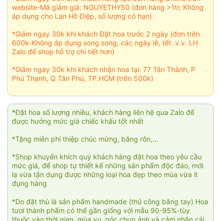
website-Mã giảm giá: NGUYETHY50 (đơn hàng >1tr, Không
áp dụng cho Lan Hồ Điệp, số lượng có hạn)
*Giảm ngay 30k khi khách Đặt hoa trước 2 ngày (đơn trên
600k-Không áp dụng song song, các ngày lễ, tết .v.v. LH
Zalo để shop hỗ trợ chi tiết hơn)
*Giảm ngay 30k khi khách nhận hoa tại: 77 Tân Thành, P
Phú Thạnh, Q Tân Phú, TP.HCM (trên 500k)
*Đặt hoa số lượng nhiều, khách hàng liên hệ qua Zalo để
được hưởng mức giá chiếc khấu tốt nhất
*Tặng miễn phí thiệp chúc mừng, băng rôn,...
*Shop khuyến khích quý khách hàng đặt hoa theo yêu cầu
mức giá, để shop tự thiết kế những sản phẩm độc đáo, mới
lạ vừa tận dụng được những loại hoa đẹp theo mùa vừa ít
đụng hàng
*Do đặt thù là sản phẩm handmade (thủ công bằng tay) Hoa
tươi thành phẩm có thể gần giống với mẫu 90-95%-tùy
thuộc vào thời gian, mùa vụ, góc chụp ảnh và cảm nhận cái