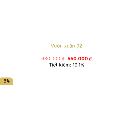
Vườn xuân 02
Giá
Giá
680.000
550.000
₫
₫
gốc
hiện
Tiết kiệm: 19.1%
là:
tại
680.000 ₫.
là:
550.000 ₫.
-8%