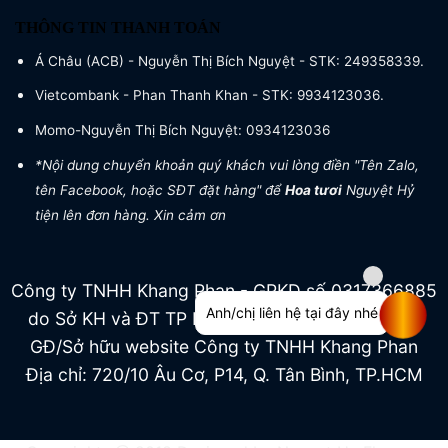
THÔNG TIN THANH TOÁN
Á Châu (ACB) - Nguyễn Thị Bích Nguyệt - STK: 249358339.
Vietcombank - Phan Thanh Khan - STK: 9934123036.
Momo-Nguyễn Thị Bích Nguyệt: 0934123036
*Nội dung chuyển khoản quý khách vui lòng điền "Tên Zalo,
tên Facebook, hoặc SĐT đặt hàng" để
Hoa tươi
Nguyệt Hỷ
tiện lên đơn hàng. Xin cảm ơn
Công ty TNHH Khang Phan - GPKD số 0317366885
Anh/chị liên hệ tại đây nhé
do Sở KH và ĐT TP HCM cấp ngày 04/07/2022
GĐ/Sở hữu website Công ty TNHH Khang Phan
Địa chỉ: 720/10 Âu Cơ, P14, Q. Tân Bình, TP.HCM