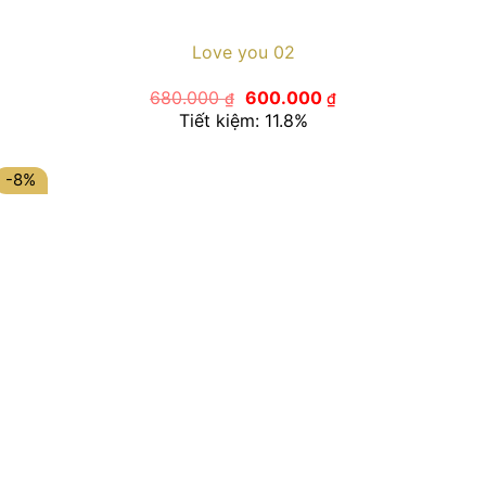
Love you 02
Giá
Giá
680.000
600.000
₫
₫
gốc
hiện
Tiết kiệm: 11.8%
là:
tại
680.000 ₫.
là:
600.000 ₫.
-8%