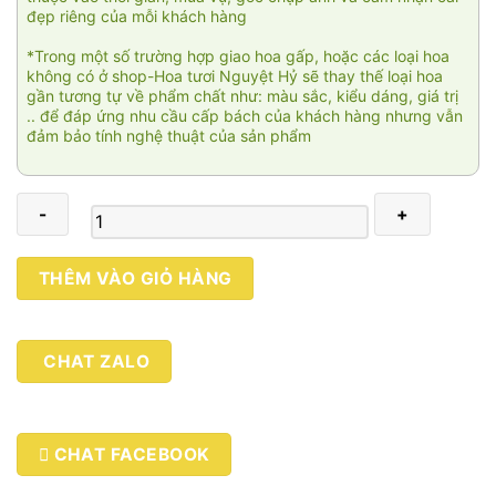
đẹp riêng của mỗi khách hàng
*Trong một số trường hợp giao hoa gấp, hoặc các loại hoa
không có ở shop-Hoa tươi Nguyệt Hỷ sẽ thay thế loại hoa
gần tương tự về phẩm chất như: màu sắc, kiểu dáng, giá trị
.. để đáp ứng nhu cầu cấp bách của khách hàng nhưng vẫn
đảm bảo tính nghệ thuật của sản phẩm
Tình
THÊM VÀO GIỎ HÀNG
yêu
không
tên
CHAT ZALO
số
lượng
CHAT FACEBOOK