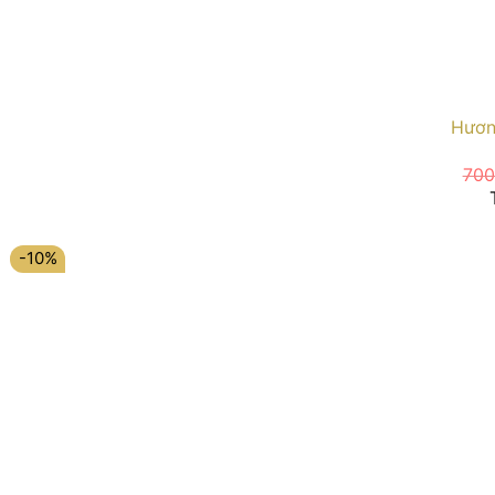
Hươn
700
-10%