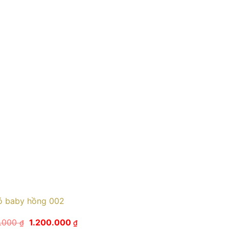
ó baby hồng 002
Giá
Giá
0.000
1.200.000
₫
₫