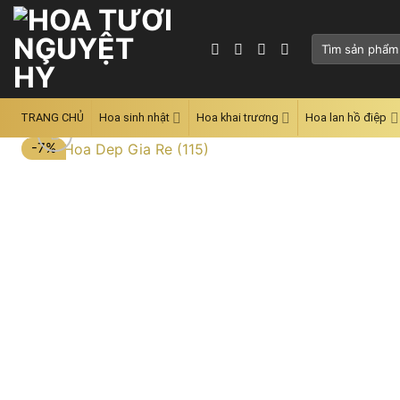
Skip
to
Tìm
content
kiếm:
TRANG CHỦ
Hoa sinh nhật
Hoa khai trương
Hoa lan hồ điệp
-7%