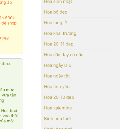
Hoa sinh nhật
ông áp
Hoa bó đẹp
rên 600k-
Hoa tang lễ
o để shop
Hoa khai trương
P Phú
Hoa 20-11 đẹp
Hoa cầm tay cô dâu
ể được
Hoa ngày 8-3
Hoa ngày tết
Hoa tình yêu
cầu mức
ạ vừa tận
Hoa 20-10 đẹp
àng
Hoa valentine
 Hoa tươi
 vào thời
Bình hoa tươi
của mỗi