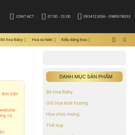
CONTACT
07:00 - 23:00
0934123036 - 0989578353
Bó hoa Baby
Hoa sự kiện
Kiểu dáng hoa
DANH MỤC SẢN PHẨM
Bó hoa Baby
m đơn trên
Giỏ hoa khai trương
website-
Hoa chúc mừng
ợng có
Thể loại
ên