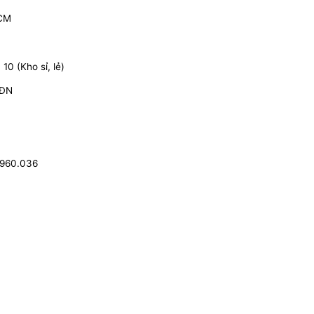
HCM
0 (Kho sỉ, lẻ)
 ĐN
.960.036