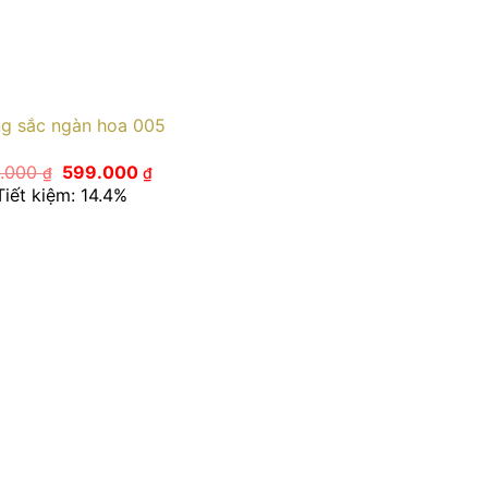
g sắc ngàn hoa 005
Giá
Giá
.000
599.000
₫
₫
gốc
hiện
Tiết kiệm: 14.4%
là:
tại
700.000 ₫.
là:
599.000 ₫.