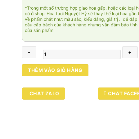
*Trong một số trường hợp giao hoa gấp, hoặc các loại 
có ở shop-Hoa tươi Nguyệt Hỷ sẽ thay thế loại hoa gần 
về phẩm chất như: màu sắc, kiểu dáng, giá trị .. để đáp
cầu cấp bách của khách hàng nhưng vẫn đảm bảo tính 
của sản phẩm
Tình
THÊM VÀO GIỎ HÀNG
thiên
thu
009
CHAT ZALO
CHAT FACE
số
lượng