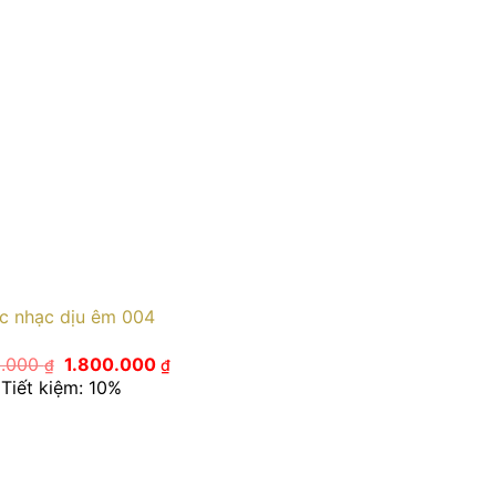
c nhạc dịu êm 004
Giá
Giá
0.000
1.800.000
₫
₫
gốc
hiện
Tiết kiệm: 10%
là:
tại
2.000.000 ₫.
là:
1.800.000 ₫.