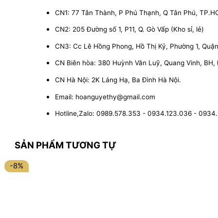
CN1: 77 Tân Thành, P Phú Thạnh, Q Tân Phú, TP.
CN2: 205 Đường số 1, P11, Q. Gò Vấp (Kho sỉ, lẻ)
CN3: Cc Lê Hồng Phong, Hồ Thị Kỷ, Phường 1, Quận 1
CN Biên hòa: 380 Huỳnh Văn Luỹ, Quang Vinh, BH,
CN Hà Nội: 2K Láng Hạ, Ba Đình Hà Nội.
Email: hoanguyethy@gmail.com
Hotline,Zalo: 0989.578.353 - 0934.123.036 - 0934
SẢN PHẨM TƯƠNG TỰ
-8%