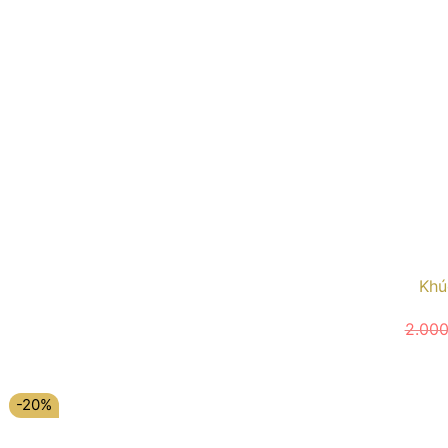
Khú
2.00
-20%