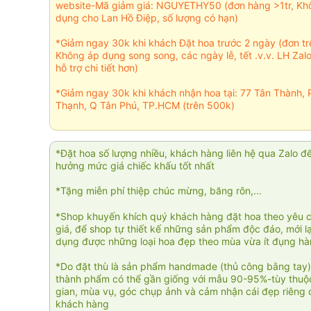
website-Mã giảm giá: NGUYETHY50 (đơn hàng >1tr, Kh
dụng cho Lan Hồ Điệp, số lượng có hạn)
*Giảm ngay 30k khi khách Đặt hoa trước 2 ngày (đơn t
Không áp dụng song song, các ngày lễ, tết .v.v. LH Zal
hỗ trợ chi tiết hơn)
*Giảm ngay 30k khi khách nhận hoa tại: 77 Tân Thành, 
Thạnh, Q Tân Phú, TP.HCM (trên 500k)
*Đặt hoa số lượng nhiều, khách hàng liên hệ qua Zalo đ
hưởng mức giá chiếc khấu tốt nhất
*Tặng miễn phí thiệp chúc mừng, băng rôn,...
*Shop khuyến khích quý khách hàng đặt hoa theo yêu 
giá, để shop tự thiết kế những sản phẩm độc đáo, mới l
dụng được những loại hoa đẹp theo mùa vừa ít đụng h
*Do đặt thù là sản phẩm handmade (thủ công bằng tay)
thành phẩm có thể gần giống với mẫu 90-95%-tùy thuộc
gian, mùa vụ, góc chụp ảnh và cảm nhận cái đẹp riêng 
khách hàng