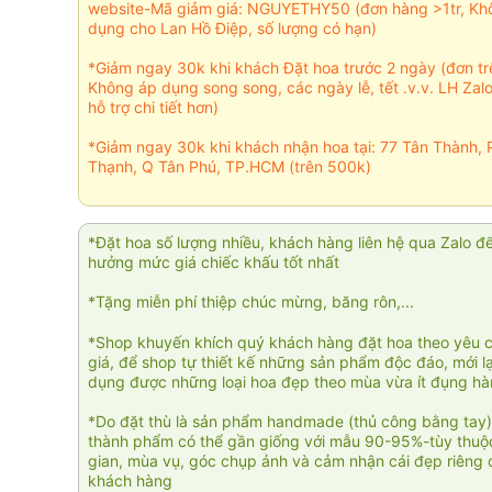
website-Mã giảm giá: NGUYETHY50 (đơn hàng >1tr, Kh
dụng cho Lan Hồ Điệp, số lượng có hạn)
*Giảm ngay 30k khi khách Đặt hoa trước 2 ngày (đơn t
Không áp dụng song song, các ngày lễ, tết .v.v. LH Zal
hỗ trợ chi tiết hơn)
*Giảm ngay 30k khi khách nhận hoa tại: 77 Tân Thành, 
Thạnh, Q Tân Phú, TP.HCM (trên 500k)
*Đặt hoa số lượng nhiều, khách hàng liên hệ qua Zalo đ
hưởng mức giá chiếc khấu tốt nhất
*Tặng miễn phí thiệp chúc mừng, băng rôn,...
*Shop khuyến khích quý khách hàng đặt hoa theo yêu 
giá, để shop tự thiết kế những sản phẩm độc đáo, mới l
dụng được những loại hoa đẹp theo mùa vừa ít đụng h
*Do đặt thù là sản phẩm handmade (thủ công bằng tay)
thành phẩm có thể gần giống với mẫu 90-95%-tùy thuộc
gian, mùa vụ, góc chụp ảnh và cảm nhận cái đẹp riêng 
khách hàng