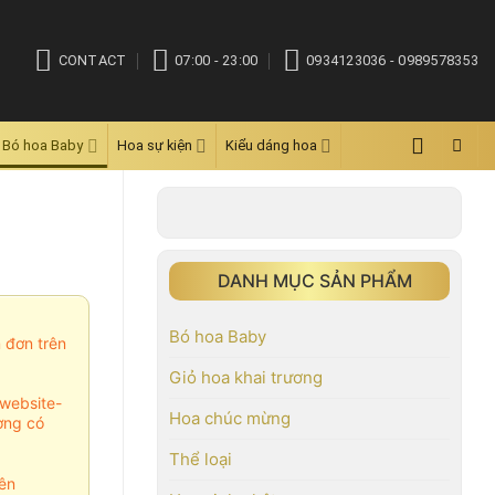
CONTACT
07:00 - 23:00
0934123036 - 0989578353
Bó hoa Baby
Hoa sự kiện
Kiểu dáng hoa
DANH MỤC SẢN PHẨM
Bó hoa Baby
m đơn trên
Giỏ hoa khai trương
website-
Hoa chúc mừng
ợng có
Thể loại
ên