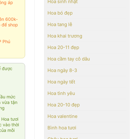
Hoa sinh nhật
ông áp
Hoa bó đẹp
rên 600k-
Hoa tang lễ
o để shop
Hoa khai trương
P Phú
Hoa 20-11 đẹp
Hoa cầm tay cô dâu
ể được
Hoa ngày 8-3
Hoa ngày tết
Hoa tình yêu
cầu mức
ạ vừa tận
Hoa 20-10 đẹp
àng
Hoa valentine
 Hoa tươi
 vào thời
Bình hoa tươi
của mỗi