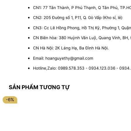
CN1: 77 Tân Thành, P Phú Thạnh, Q Tân Phú, TP.
CN2: 205 Đường số 1, P11, Q. Gò Vấp (Kho sỉ, lẻ)
CN3: Cc Lê Hồng Phong, Hồ Thị Kỷ, Phường 1, Quận 1
CN Biên hòa: 380 Huỳnh Văn Luỹ, Quang Vinh, BH,
CN Hà Nội: 2K Láng Hạ, Ba Đình Hà Nội.
Email: hoanguyethy@gmail.com
Hotline,Zalo: 0989.578.353 - 0934.123.036 - 0934
SẢN PHẨM TƯƠNG TỰ
-6%