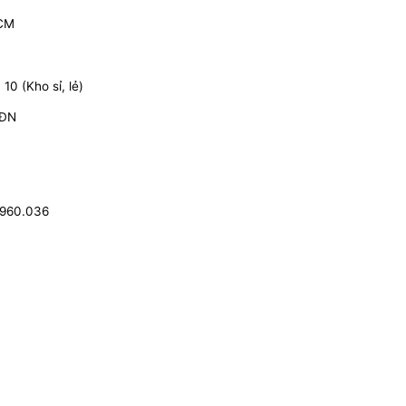
HCM
0 (Kho sỉ, lẻ)
 ĐN
.960.036