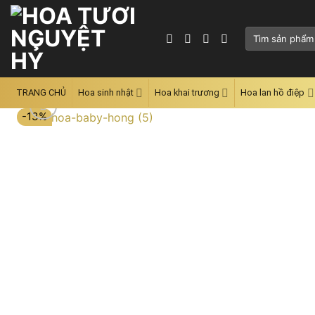
Skip
to
Tìm
content
kiếm:
TRANG CHỦ
Hoa sinh nhật
Hoa khai trương
Hoa lan hồ điệp
-13%