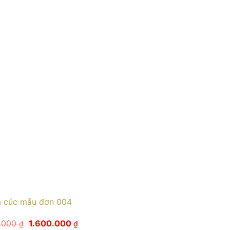
 cúc mẫu đơn 004
Giá
Giá
0.000
1.600.000
₫
₫