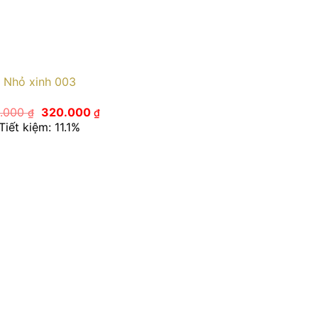
Nhỏ xinh 003
Giá
Giá
.000
320.000
₫
₫
gốc
hiện
Tiết kiệm: 11.1%
là:
tại
360.000 ₫.
là:
320.000 ₫.