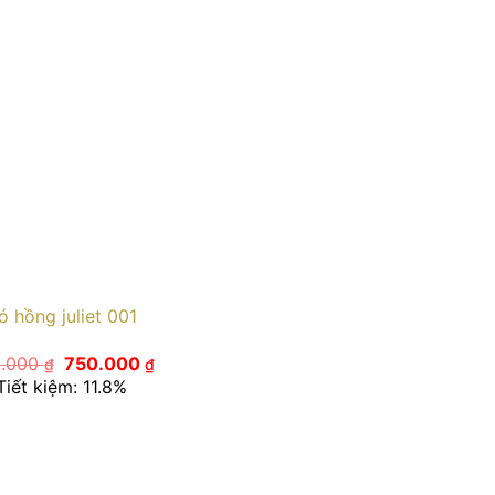
ó hồng juliet 001
Giá
Giá
0.000
750.000
₫
₫
gốc
hiện
Tiết kiệm: 11.8%
là:
tại
850.000 ₫.
là:
750.000 ₫.