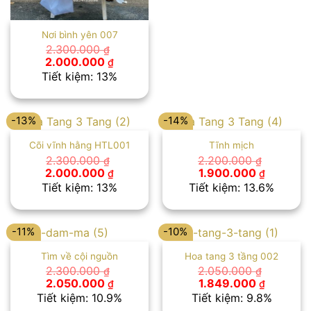
Nơi bình yên 007
2.300.000
₫
Giá
Giá
2.000.000
₫
gốc
hiện
Tiết kiệm: 13%
là:
tại
2.300.000 ₫.
là:
2.000.000 ₫.
-13%
-14%
Cõi vĩnh hằng HTL001
Tĩnh mịch
2.300.000
2.200.000
₫
₫
Giá
Giá
Giá
Giá
2.000.000
1.900.000
₫
₫
gốc
hiện
gốc
hiện
Tiết kiệm: 13%
Tiết kiệm: 13.6%
là:
tại
là:
tại
2.300.000 ₫.
là:
2.200.000 ₫.
là:
2.000.000 ₫.
1.900.00
-11%
-10%
Tìm về cội nguồn
Hoa tang 3 tầng 002
2.300.000
2.050.000
₫
₫
Giá
Giá
Giá
Giá
2.050.000
1.849.000
₫
₫
gốc
hiện
gốc
hiện
Tiết kiệm: 10.9%
Tiết kiệm: 9.8%
là:
tại
là:
tại