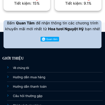
gốc
hiện
gốc
hiện
Tiết kiệm: 15%
Tiết kiệm: 9.1%
là:
tại
là:
tại
2.000.000 ₫.
là:
2.200.000 ₫.
là:
1.700.000 ₫.
2.000.00
Bấm
Quan Tâm
để nhận thông tin các chương trình
khuyến mãi mới nhất từ
Hoa tươi Nguyệt Hỷ
bạn nhé!
GIỚI THIỆU
Về chúng tôi
Hướng dẫn mua hàng
Hướng dẫn thanh toán
Câu hỏi thường gặp