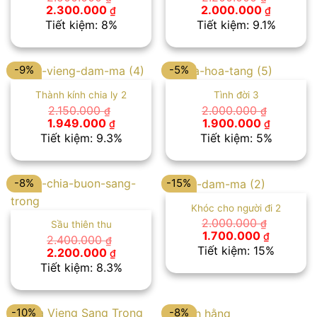
Giá
Giá
Giá
Giá
2.300.000
2.000.000
₫
₫
gốc
hiện
gốc
hiện
Tiết kiệm: 8%
Tiết kiệm: 9.1%
là:
tại
là:
tại
2.500.000 ₫.
là:
2.200.000 ₫.
là:
2.300.000 ₫.
2.000.00
-9%
-5%
Thành kính chia ly 2
Tình đời 3
2.150.000
2.000.000
₫
₫
Giá
Giá
Giá
Giá
1.949.000
1.900.000
₫
₫
gốc
hiện
gốc
hiện
Tiết kiệm: 9.3%
Tiết kiệm: 5%
là:
tại
là:
tại
2.150.000 ₫.
là:
2.000.000 ₫.
là:
1.949.000 ₫.
1.900.00
-8%
-15%
Khóc cho người đi 2
2.000.000
₫
Sầu thiên thu
Giá
Giá
1.700.000
₫
2.400.000
₫
gốc
hiện
Tiết kiệm: 15%
Giá
Giá
2.200.000
₫
là:
tại
gốc
hiện
Tiết kiệm: 8.3%
2.000.000 ₫.
là:
là:
tại
1.700.00
2.400.000 ₫.
là:
2.200.000 ₫.
-10%
-8%