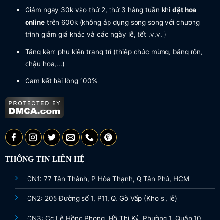
Giảm ngay 30k vào thứ 2, thứ 3 hàng tuần khi
đặt hoa
online
trên 600k (không áp dụng song song với chương
trình giảm giá khác và các ngày lễ, tết .v.v. )
Tặng kèm phụ kiện trang trí (thiệp chúc mừng, băng rôn,
chậu hoa,...)
Cam kết hài lòng 100%
THÔNG TIN LIÊN HỆ
CN1: 77 Tân Thành, P Hòa Thạnh, Q Tân Phú, HCM
CN2: 205 Đường số 1, P11, Q. Gò Vấp (Kho sỉ, lẻ)
CN3: Cc Lê Hồng Phong, Hồ Thị Kỷ, Phường 1, Quận 10