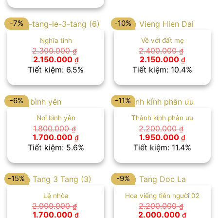
1.800.000 ₫.
là:
1.650.000 ₫.
-7%
-10%
Nghĩa tình
Về với đất mẹ
2.300.000
2.400.000
₫
₫
Giá
Giá
Giá
Giá
2.150.000
2.150.000
₫
₫
gốc
hiện
gốc
hiện
Tiết kiệm: 6.5%
Tiết kiệm: 10.4%
là:
tại
là:
tại
2.300.000 ₫.
là:
2.400.000 ₫.
là:
2.150.000 ₫.
2.150.00
-6%
-11%
Nơi bình yên
Thành kính phân ưu
1.800.000
2.200.000
₫
₫
Giá
Giá
Giá
Giá
1.700.000
1.950.000
₫
₫
gốc
hiện
gốc
hiện
Tiết kiệm: 5.6%
Tiết kiệm: 11.4%
là:
tại
là:
tại
1.800.000 ₫.
là:
2.200.000 ₫.
là:
1.700.000 ₫.
1.950.00
-15%
-9%
Lệ nhòa
Hoa viếng tiễn người 02
2.000.000
2.200.000
₫
₫
Giá
Giá
Giá
Giá
1.700.000
2.000.000
₫
₫