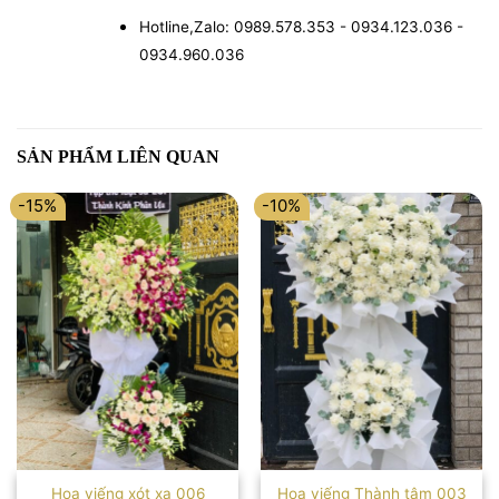
Hotline,Zalo: 0989.578.353 - 0934.123.036 -
0934.960.036
SẢN PHẨM LIÊN QUAN
-15%
-10%
Hoa viếng xót xa 006
Hoa viếng Thành tâm 003