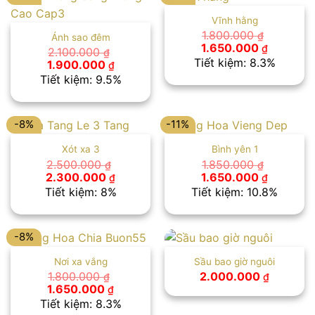
Vĩnh hằng
1.800.000
₫
Ánh sao đêm
Giá
Giá
1.650.000
₫
2.100.000
₫
gốc
hiện
Tiết kiệm: 8.3%
Giá
Giá
1.900.000
₫
là:
tại
gốc
hiện
Tiết kiệm: 9.5%
1.800.000 ₫.
là:
là:
tại
1.650.00
2.100.000 ₫.
là:
1.900.000 ₫.
-8%
-11%
Xót xa 3
Bình yên 1
2.500.000
1.850.000
₫
₫
Giá
Giá
Giá
Giá
2.300.000
1.650.000
₫
₫
gốc
hiện
gốc
hiện
Tiết kiệm: 8%
Tiết kiệm: 10.8%
là:
tại
là:
tại
2.500.000 ₫.
là:
1.850.000 ₫.
là:
2.300.000 ₫.
1.650.00
-8%
Nơi xa vắng
Sầu bao giờ nguôi
1.800.000
2.000.000
₫
₫
Giá
Giá
1.650.000
₫
gốc
hiện
Tiết kiệm: 8.3%
là:
tại