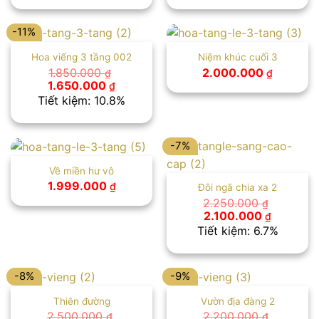
2.300.000 ₫.
là:
2.050.000 ₫.
là:
2.050.000 ₫.
1.849.00
-11%
Hoa viếng 3 tầng 002
Niệm khúc cuối 3
1.850.000
2.000.000
₫
₫
Giá
Giá
1.650.000
₫
gốc
hiện
Tiết kiệm: 10.8%
là:
tại
1.850.000 ₫.
là:
1.650.000 ₫.
-7%
Về miền hư vô
1.999.000
₫
Đôi ngã chia xa 2
2.250.000
₫
Giá
Giá
2.100.000
₫
gốc
hiện
Tiết kiệm: 6.7%
là:
tại
2.250.000 ₫.
là:
2.100.00
-8%
-9%
Thiên đường
Vườn địa đàng 2
2.500.000
2.200.000
₫
₫